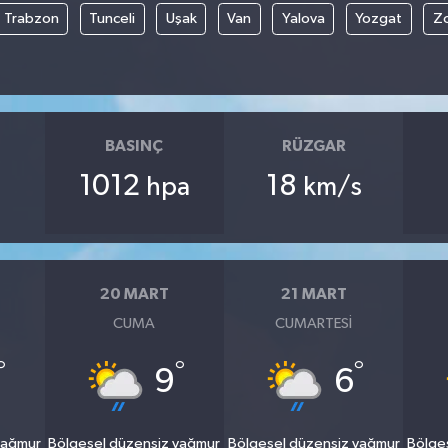
Trabzon
Tunceli
Uşak
Van
Yalova
Yozgat
Z
BASINÇ
RÜZGAR
1012
18
hpa
km/s
20 MART
21 MART
CUMA
CUMARTESI
°
°
°
9
6
yağmur
Bölgesel düzensiz yağmur
Bölgesel düzensiz yağmur
Bölge