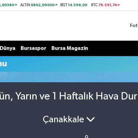
1,60380
6862,09000
14.598,00
79.591,74
ALTIN
BİST
BTC
Fot
Dünya
Bursaspor
Bursa Magazin
mu
ün, Yarın ve 1 Haftalık Hava Du
Çanakkale