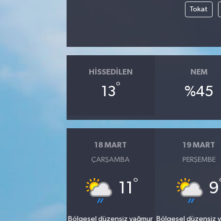
Tokat
HISSEDILEN
NEM
°
13
%45
18 MART
19 MART
ÇARŞAMBA
PERŞEMBE
°
11
9
Bölgesel düzensiz yağmur
Bölgesel düzensiz 