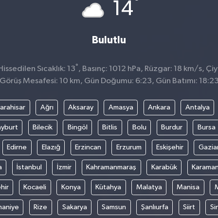
°
14
Bulutlu
°
ssedilen Sıcaklık: 13
, Basınç: 1012 hPa, Rüzgar: 18 km/s, Çiy 
Görüş Mesafesi: 10 km, Gün Doğumu: 6:23, Gün Batımı: 18:2
arahisar
Ağrı
Aksaray
Amasya
Ankara
Antalya
yburt
Bilecik
Bingöl
Bitlis
Bolu
Burdur
Bursa
Edirne
Elazığ
Erzincan
Erzurum
Eskişehir
Gazia
a
İstanbul
İzmir
Kahramanmaraş
Karabük
Karama
hir
Kocaeli
Konya
Kütahya
Malatya
Manisa
aniye
Rize
Sakarya
Samsun
Şanlıurfa
Siirt
Si