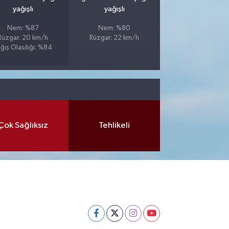
yağışlı
yağışlı
Nem: %87
Nem: %80
Rüzgar: 20 km/h
Rüzgar: 22 km/h
ğış Olasılığı: %84
Çok Sağlıksız
Tehlikeli