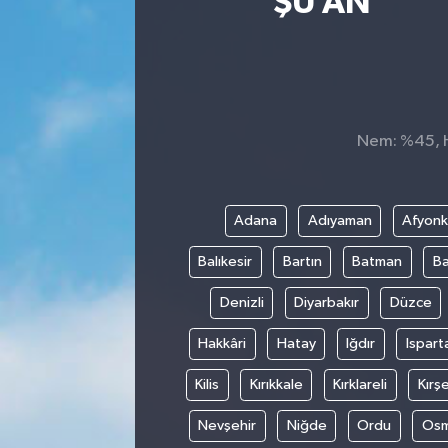
ŞU AN
Sağlık
Siyaset
Spor
Nem: %45, Hi
Teknoloji
Adana
Adıyaman
Afyonk
Türkiye
Balıkesir
Bartın
Batman
Ba
Denizli
Diyarbakır
Düzce
Hakkâri
Hatay
Iğdır
Ispart
Kilis
Kırıkkale
Kırklareli
Kırşe
Nevşehir
Niğde
Ordu
Osm