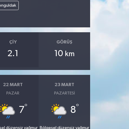
onguldak
ÇIY
GÖRÜŞ
2.1
10
km
22 MART
23 MART
PAZAR
PAZARTESI
°
°
7
8
sel düzensiz yağmur
Bölgesel düzensiz yağmur