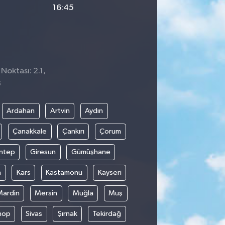
16:45
Noktası: 2.1,
3
Ardahan
Artvin
Aydın
Çanakkale
Çankırı
Çorum
ntep
Giresun
Gümüşhane
n
Kars
Kastamonu
Kayseri
Mardin
Mersin
Muğla
Muş
nop
Sivas
Şırnak
Tekirdağ