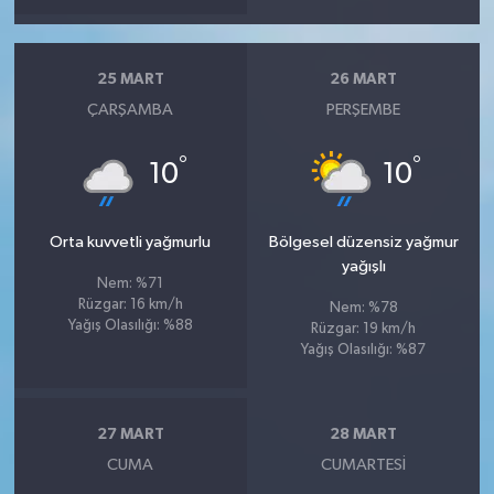
25 MART
26 MART
ÇARŞAMBA
PERŞEMBE
°
°
10
10
Orta kuvvetli yağmurlu
Bölgesel düzensiz yağmur
yağışlı
Nem: %71
Rüzgar: 16 km/h
Nem: %78
Yağış Olasılığı: %88
Rüzgar: 19 km/h
Yağış Olasılığı: %87
27 MART
28 MART
CUMA
CUMARTESI