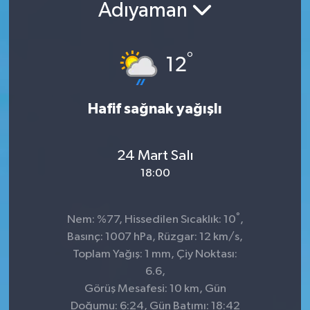
Adıyaman
Sağlık
°
Siyaset
12
Spor
Hafif sağnak yağışlı
Teknoloji
24 Mart Salı
Türkiye
18:00
°
Nem: %77, Hissedilen Sıcaklık: 10
,
Basınç: 1007 hPa, Rüzgar: 12 km/s,
Toplam Yağış: 1 mm, Çiy Noktası:
6.6,
Görüş Mesafesi: 10 km, Gün
Doğumu: 6:24, Gün Batımı: 18:42