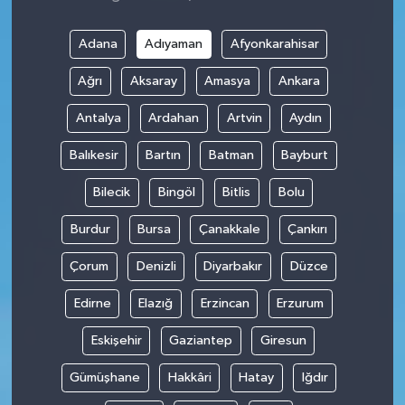
Adana
Adıyaman
Afyonkarahisar
Ağrı
Aksaray
Amasya
Ankara
Antalya
Ardahan
Artvin
Aydın
Balıkesir
Bartın
Batman
Bayburt
Bilecik
Bingöl
Bitlis
Bolu
Burdur
Bursa
Çanakkale
Çankırı
Çorum
Denizli
Diyarbakır
Düzce
Edirne
Elazığ
Erzincan
Erzurum
Eskişehir
Gaziantep
Giresun
Gümüşhane
Hakkâri
Hatay
Iğdır