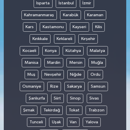
Isparta
İstanbul
İzmir
Kahramanmaraş
Karabük
Karaman
Kars
Kastamonu
Kayseri
Kilis
Kırıkkale
Kırklareli
Kırşehir
Kocaeli
Konya
Kütahya
Malatya
Manisa
Mardin
Mersin
Muğla
Muş
Nevşehir
Niğde
Ordu
Osmaniye
Rize
Sakarya
Samsun
Şanlıurfa
Siirt
Sinop
Sivas
Şırnak
Tekirdağ
Tokat
Trabzon
Tunceli
Uşak
Van
Yalova