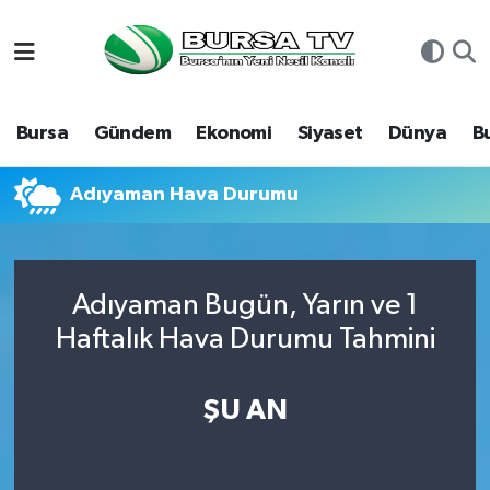
Asayiş
Nöbetçi Eczaneler
Bursa
Gündem
Ekonomi
Siyaset
Dünya
B
Bursa
Hava Durumu
Dünya
Namaz Vakitleri
Adıyaman Hava Durumu
Eğitim
Trafik Durumu
Adıyaman Bugün, Yarın ve 1
Ekonomi
Süper Lig Puan Durumu ve Fikstür
Haftalık Hava Durumu Tahmini
Genel
Tüm Manşetler
ŞU AN
Gündem
Son Dakika Haberleri
Magazin
Haber Arşivi