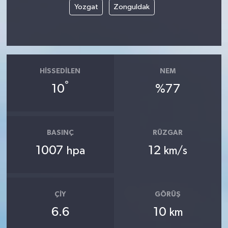
Yozgat
Zonguldak
HISSEDILEN
NEM
°
10
%77
BASINÇ
RÜZGAR
1007
12
hpa
km/s
ÇIY
GÖRÜŞ
6.6
10
km