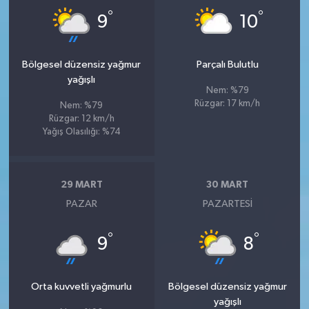
°
°
9
10
Bölgesel düzensiz yağmur
Parçalı Bulutlu
yağışlı
Nem: %79
Rüzgar: 17 km/h
Nem: %79
Rüzgar: 12 km/h
Yağış Olasılığı: %74
29 MART
30 MART
PAZAR
PAZARTESI
°
°
9
8
Orta kuvvetli yağmurlu
Bölgesel düzensiz yağmur
yağışlı