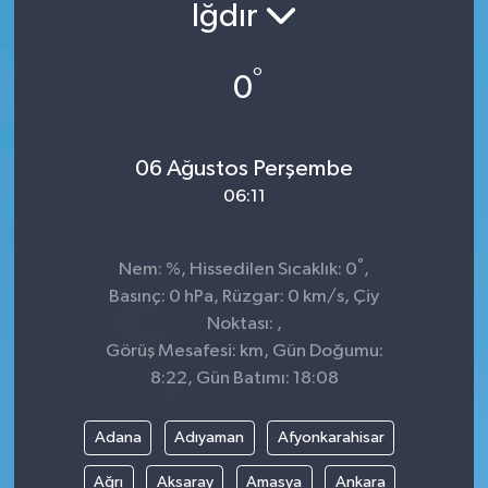
Iğdır
Sağlık
°
0
Siyaset
Spor
06 Ağustos Perşembe
06:11
Teknoloji
Türkiye
°
Nem: %, Hissedilen Sıcaklık: 0
,
Basınç: 0 hPa, Rüzgar: 0 km/s, Çiy
Noktası: ,
Görüş Mesafesi: km, Gün Doğumu:
8:22, Gün Batımı: 18:08
Adana
Adıyaman
Afyonkarahisar
Ağrı
Aksaray
Amasya
Ankara