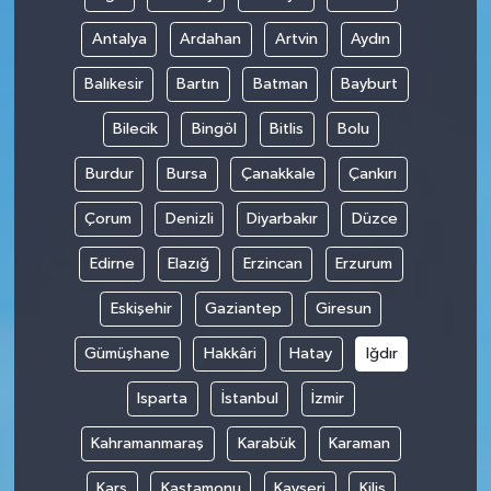
Antalya
Ardahan
Artvin
Aydın
Balıkesir
Bartın
Batman
Bayburt
Bilecik
Bingöl
Bitlis
Bolu
Burdur
Bursa
Çanakkale
Çankırı
Çorum
Denizli
Diyarbakır
Düzce
Edirne
Elazığ
Erzincan
Erzurum
Eskişehir
Gaziantep
Giresun
Gümüşhane
Hakkâri
Hatay
Iğdır
Isparta
İstanbul
İzmir
Kahramanmaraş
Karabük
Karaman
Kars
Kastamonu
Kayseri
Kilis