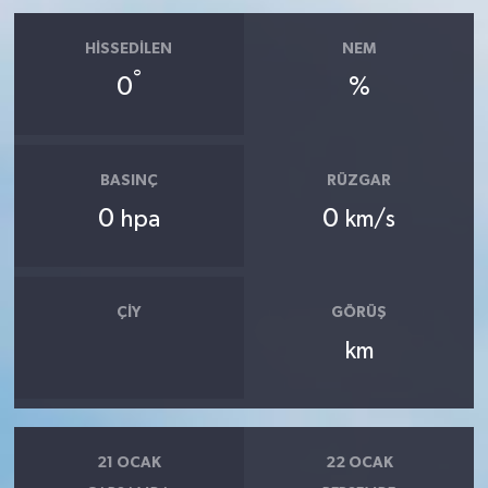
HISSEDILEN
NEM
°
0
%
BASINÇ
RÜZGAR
0
0
hpa
km/s
ÇIY
GÖRÜŞ
km
21 OCAK
22 OCAK