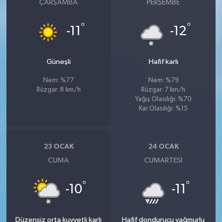
ÇARŞAMBA
PERŞEMBE
°
°
-11
-12
Güneşli
Hafif karlı
Nem: %77
Nem: %79
Rüzgar: 8 km/h
Rüzgar: 7 km/h
Yağış Olasılığı: %70
Kar Olasılığı: %15
23 OCAK
24 OCAK
CUMA
CUMARTESI
°
°
-10
-11
Düzensiz orta kuvvetli karlı
Hafif dondurucu yağmurlu