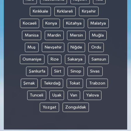
Kırıkkale
Kırklareli
Kırşehir
Kocaeli
Konya
Kütahya
Malatya
Manisa
Mardin
Mersin
Muğla
Muş
Nevşehir
Niğde
Ordu
Osmaniye
Rize
Sakarya
Samsun
Şanlıurfa
Siirt
Sinop
Sivas
Şırnak
Tekirdağ
Tokat
Trabzon
Tunceli
Uşak
Van
Yalova
Yozgat
Zonguldak