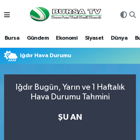
Asayiş
Nöbetçi Eczaneler
Bursa
Gündem
Ekonomi
Siyaset
Dünya
B
Bursa
Hava Durumu
Dünya
Namaz Vakitleri
Iğdır Hava Durumu
Eğitim
Trafik Durumu
Iğdır Bugün, Yarın ve 1 Haftalık
Ekonomi
Süper Lig Puan Durumu ve Fikstür
Hava Durumu Tahmini
Genel
Tüm Manşetler
ŞU AN
Gündem
Son Dakika Haberleri
Magazin
Haber Arşivi