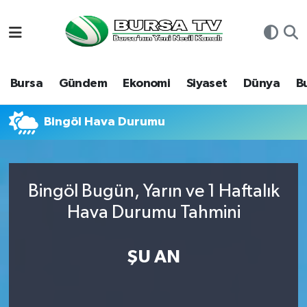
Asayiş
Nöbetçi Eczaneler
Bursa
Gündem
Ekonomi
Siyaset
Dünya
B
Bursa
Hava Durumu
Dünya
Namaz Vakitleri
Bingöl Hava Durumu
Eğitim
Trafik Durumu
Bingöl Bugün, Yarın ve 1 Haftalık
Ekonomi
Süper Lig Puan Durumu ve Fikstür
Hava Durumu Tahmini
Genel
Tüm Manşetler
ŞU AN
Gündem
Son Dakika Haberleri
Magazin
Haber Arşivi