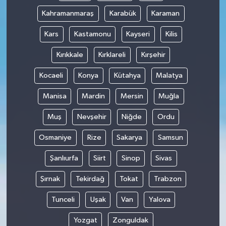
Kahramanmaraş
Karabük
Karaman
Kars
Kastamonu
Kayseri
Kilis
Kırıkkale
Kırklareli
Kırşehir
Kocaeli
Konya
Kütahya
Malatya
Manisa
Mardin
Mersin
Muğla
Muş
Nevşehir
Niğde
Ordu
Osmaniye
Rize
Sakarya
Samsun
Şanlıurfa
Siirt
Sinop
Sivas
Şırnak
Tekirdağ
Tokat
Trabzon
Tunceli
Uşak
Van
Yalova
Yozgat
Zonguldak