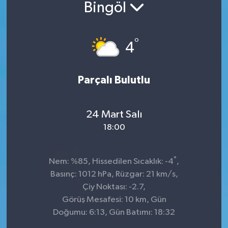
Bingöl
Sağlık
°
Siyaset
4
Spor
Parçalı Bulutlu
Teknoloji
24 Mart Salı
Türkiye
18:00
°
Nem: %85, Hissedilen Sıcaklık: -4
,
Basınç: 1012 hPa, Rüzgar: 21 km/s,
Çiy Noktası: -2.7,
Görüş Mesafesi: 10 km, Gün
Doğumu: 6:13, Gün Batımı: 18:32