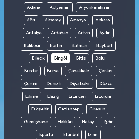
Adana
Adıyaman
Afyonkarahisar
Ağrı
Aksaray
Amasya
Ankara
Antalya
Ardahan
Artvin
Aydın
Balıkesir
Bartın
Batman
Bayburt
Bilecik
Bingöl
Bitlis
Bolu
Burdur
Bursa
Çanakkale
Çankırı
Çorum
Denizli
Diyarbakır
Düzce
Edirne
Elazığ
Erzincan
Erzurum
Eskişehir
Gaziantep
Giresun
Gümüşhane
Hakkâri
Hatay
Iğdır
Isparta
İstanbul
İzmir