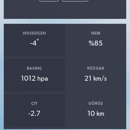
HISSEDILEN
NEM
°
-4
%85
BASINÇ
RÜZGAR
1012
21
hpa
km/s
ÇIY
GÖRÜŞ
-2.7
10
km