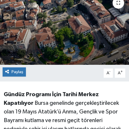
Sağlık
Siyaset
Spor
Teknoloji
Türkiye
Paylaş
-
+
A
A
Gündüz Programı İçin Tarihi Merkez
Kapatılıyor
Bursa genelinde gerçekleştirilecek
olan 19 Mayıs Atatürk’ü Anma, Gençlik ve Spor
Bayramı kutlama ve resmi geçit törenleri
nedeniyle şehir içi ulaşım hatlarında geçici olarak