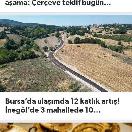
aşama: Çerçeve teklif bugün
Meclis’te görüşülecek
Bursa’da ulaşımda 12 katlık artış!
İnegöl’de 3 mahallede 10
kilometrelik yol yenileniyor