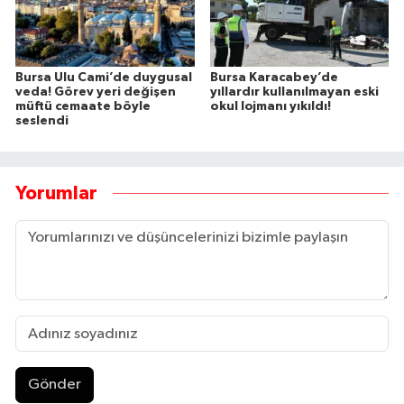
Bursa Ulu Cami’de duygusal
Bursa Karacabey’de
veda! Görev yeri değişen
yıllardır kullanılmayan eski
müftü cemaate böyle
okul lojmanı yıkıldı!
seslendi
Yorumlar
Gönder