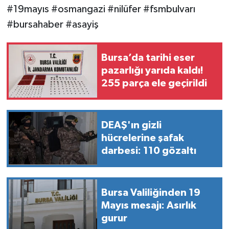
#19mayıs #osmangazi #nilüfer #fsmbulvarı
#bursahaber #asayiş
Bursa’da tarihi eser
pazarlığı yarıda kaldı!
255 parça ele geçirildi
DEAŞ'ın gizli
hücrelerine şafak
darbesi: 110 gözaltı
Bursa Valiliğinden 19
Mayıs mesajı: Asırlık
gurur