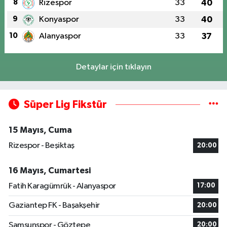
8
Rizespor
33
40
9
Konyaspor
33
40
10
Alanyaspor
33
37
Detaylar için tıklayın
Süper Lig Fikstür
15 Mayıs, Cuma
Rizespor - Beşiktaş
20:00
16 Mayıs, Cumartesi
Fatih Karagümrük - Alanyaspor
17:00
Gaziantep FK - Başakşehir
20:00
Samsunspor - Göztepe
20:00