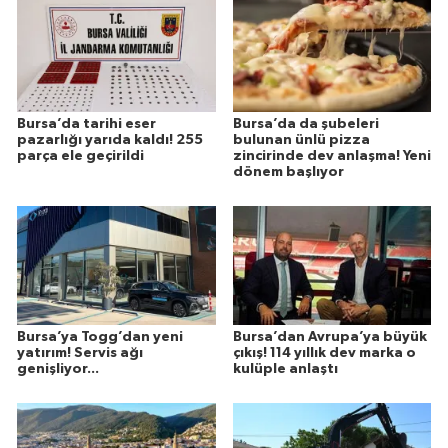
Bursa’da tarihi eser
Bursa’da da şubeleri
pazarlığı yarıda kaldı! 255
bulunan ünlü pizza
parça ele geçirildi
zincirinde dev anlaşma! Yeni
dönem başlıyor
Bursa’ya Togg’dan yeni
Bursa’dan Avrupa’ya büyük
yatırım! Servis ağı
çıkış! 114 yıllık dev marka o
genişliyor...
kulüple anlaştı