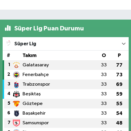
Süper Lig Puan Durumu
Süper Lig
#
Takım
O
P
1
Galatasaray
33
77
2
Fenerbahçe
33
73
3
Trabzonspor
33
69
4
Beşiktaş
33
59
5
Göztepe
33
55
6
Başakşehir
33
54
7
Samsunspor
33
48