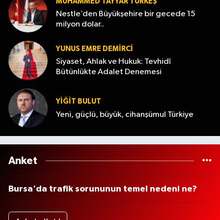
MUHAMMED TAYYAR TÜRKEŞ
Nestle’den Büyükşehire bir gecede 15
milyon dolar..
YUNUS EMRE DEMIRCI
Siyaset, Ahlak ve Hukuk: Tevhidî
Bütünlükte Adalet Denemesi
YİĞİT BULUT
Yeni, güçlü, büyük, cihanşümul Türkiye
Anket
Bursa'da trafik sorununun temel nedeni ne?