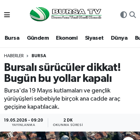
Asayiş
Nöbetçi Eczaneler
Bursa
Gündem
Ekonomi
Siyaset
Dünya
B
Bursa
Hava Durumu
Dünya
Namaz Vakitleri
HABERLER
BURSA
Bursalı sürücüler dikkat!
Eğitim
Trafik Durumu
Bugün bu yollar kapalı
Ekonomi
Süper Lig Puan Durumu ve Fikstür
Bursa'da 19 Mayıs kutlamaları ve gençlik
yürüyüşleri sebebiyle birçok ana cadde araç
Genel
Tüm Manşetler
geçişine kapatılacak.
Gündem
Son Dakika Haberleri
19.05.2026 - 09:20
2 DK
YAYINLANMA
OKUNMA SÜRESI
Magazin
Haber Arşivi