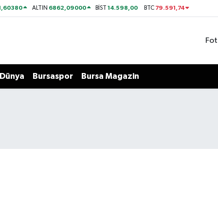
1,60380
6862,09000
14.598,00
79.591,74
ALTIN
BİST
BTC
Fot
Dünya
Bursaspor
Bursa Magazin