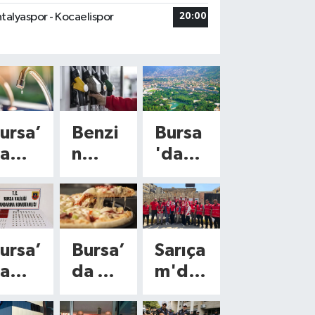
talyaspor - Kocaelispor
20:00
ursa’
Benzi
Bursa
a
n
'da
afta
fiyatl
bugün
onu
arına
hava
yeni
duru
lçede
zam
mu
ursa’
Bursa’
Sarıça
u
geliyo
nasıl
a
da da
m'da
esint
r!
olaca
arihi
şubel
n
i!
Tabel
k?
ser
eri
Türkiy