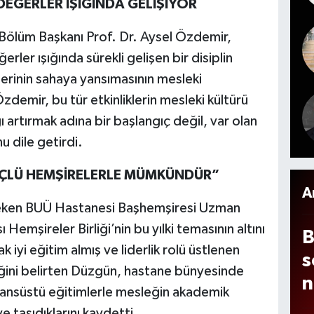
G
K DEĞERLER IŞIĞINDA GELİŞİYOR
y
k Bölüm Başkanı Prof. Dr. Aysel Özdemir,
d
ğerler ışığında sürekli gelişen bir disiplin
e
lerinin sahaya yansımasının mesleki
m
Özdemir, bu tür etkinliklerin mesleki kültürü
c
 artırmak adına bir başlangıç değil, var olan
a
u dile getirdi.
b
s
GÜÇLÜ HEMŞİRELERLE MÜMKÜNDÜR”
d
A
çeken BUÜ Hastanesi Başhemşiresi Uzman
emşireler Birliği’nin bu yılki temasının altını
B
k iyi eğitim almış ve liderlik rolü üstlenen
s
eğini belirten Düzgün, hastane bünyesinde
n
isansüstü eğitimlerle mesleğin akademik
 taşıdıklarını kaydetti.