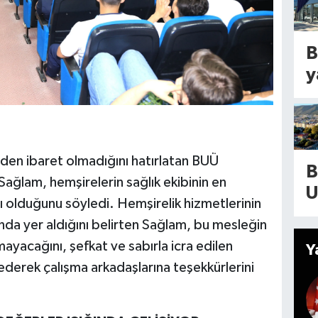
E
p
n
ı
m
B
y
l
y
a
b
T
k
o
d
2
(
y
s
A
y
den ibaret olmadığını hatırlatan BUÜ
e
B
o
m
Sağlam, hemşirelerin sağlık ekibinin en
g
U
2
S
 olduğunu söyledi. Hemşirelik hizmetlerinin
d
C
a
sında yer aldığını belirten Sağlam, bu mesleğin
d
g
ayacağını, şefkat ve sabırla icra edilen
Y
d
i
ederek çalışma arkadaşlarına teşekkürlerini
s
v