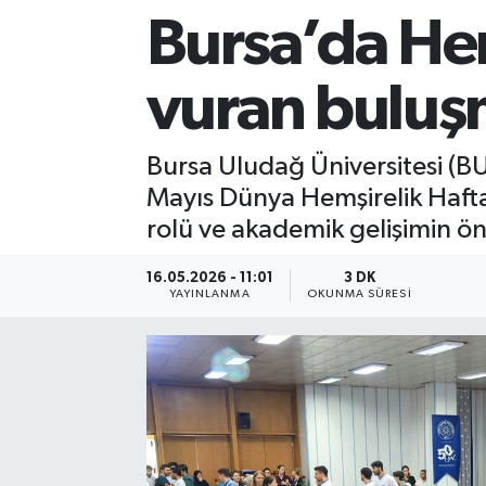
Bursa’da He
Sağlık
vuran bulu
Siyaset
Spor
Bursa Uludağ Üniversitesi (BUÜ
Mayıs Dünya Hemşirelik Hafta
Teknoloji
rolü ve akademik gelişimin ö
Türkiye
16.05.2026 - 11:01
3 DK
YAYINLANMA
OKUNMA SÜRESI