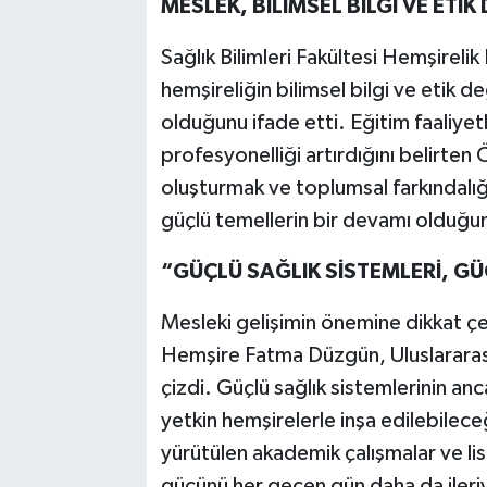
MESLEK, BİLİMSEL BİLGİ VE ETİ
Sağlık Bilimleri Fakültesi Hemşireli
hemşireliğin bilimsel bilgi ve etik de
olduğunu ifade etti. Eğitim faaliyet
profesyonelliği artırdığını belirten 
oluşturmak ve toplumsal farkındalığı
güçlü temellerin bir devamı olduğun
“GÜÇLÜ SAĞLIK SİSTEMLERİ, 
Mesleki gelişimin önemine dikkat 
Hemşire Fatma Düzgün, Uluslararası H
çizdi. Güçlü sağlık sistemlerinin anca
yetkin hemşirelerle inşa edilebilec
yürütülen akademik çalışmalar ve l
gücünü her geçen gün daha da ileriye