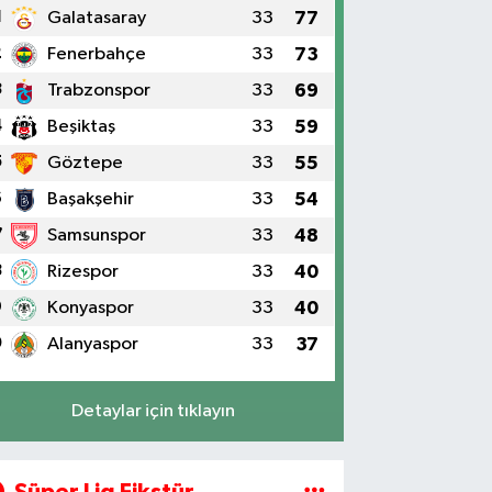
1
Galatasaray
33
77
2
Fenerbahçe
33
73
3
Trabzonspor
33
69
4
Beşiktaş
33
59
5
Göztepe
33
55
6
Başakşehir
33
54
7
Samsunspor
33
48
8
Rizespor
33
40
9
Konyaspor
33
40
0
Alanyaspor
33
37
Detaylar için tıklayın