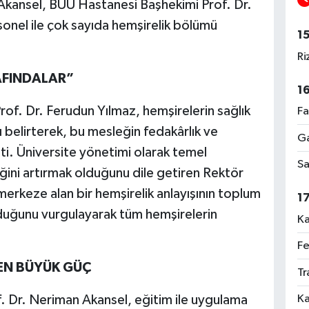
 Akansel, BUÜ Hastanesi Başhekimi Prof. Dr.
sonel ile çok sayıda hemşirelik bölümü
1
Ri
AFINDALAR”
1
f. Dr. Ferudun Yılmaz, hemşirelerin sağlık
Fa
 belirterek, bu mesleğin fedakârlık ve
Ga
i. Üniversite yönetimi olarak temel
Sa
eliğini artırmak olduğunu dile getiren Rektör
merkeze alan bir hemşirelik anlayışının toplum
1
olduğunu vurgulayarak tüm hemşirelerin
Ka
Fe
 EN BÜYÜK GÜÇ
Tr
Ka
of. Dr. Neriman Akansel, eğitim ile uygulama