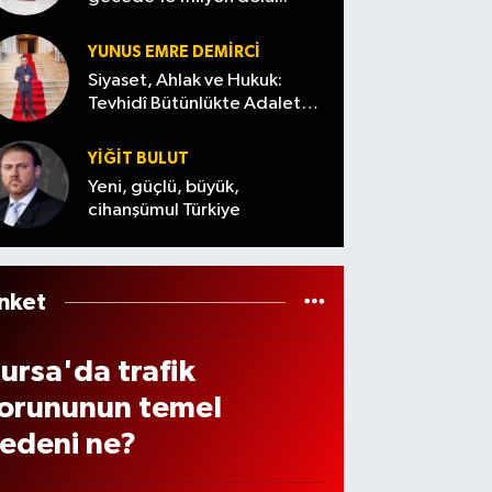
örev
anlaşt
mühi
eri
ı
mmat
YUNUS EMRE DEMIRCI
eğiş
aranıy
Siyaset, Ahlak ve Hukuk:
n
Tevhidî Bütünlükte Adalet
or
Denemesi
üftü
YİĞİT BULUT
ema
Yeni, güçlü, büyük,
te
cihanşümul Türkiye
öyle
eslen
i
nket
ursa'da trafik
orununun temel
edeni ne?