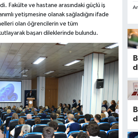
. Fakülte ve hastane arasındaki güçlü iş
An
anımlı yetişmesine olanak sağladığını ifade
lleri olan öğrencilerin ve tüm
kutlayarak başarı dileklerinde bulundu.
B
d
h
s
2
i
B
s
d
k
t
is
e