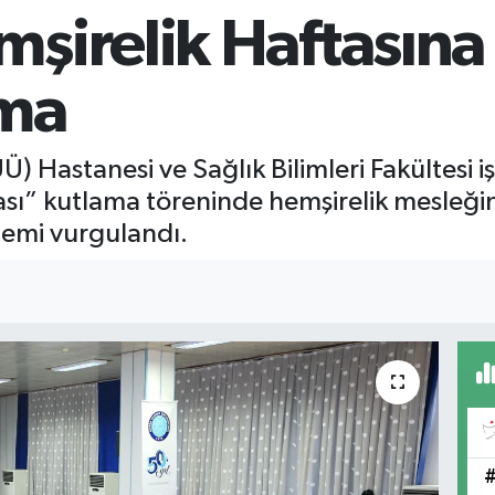
mşirelik Haftasın
şma
) Hastanesi ve Sağlık Bilimleri Fakültesi i
sı” kutlama töreninde hemşirelik mesleğini
nemi vurgulandı.