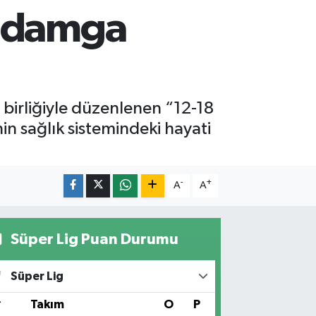
a damga
ş birliğiyle düzenlenen “12-18
n sağlık sistemindeki hayati
-
+
A
A
Süper Lig Puan Durumu
Süper Lig
#
Takım
O
P