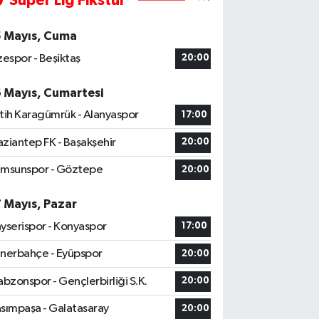
Süper Lig Fikstür
5 Mayıs, Cuma
zespor - Beşiktaş
20:00
6 Mayıs, Cumartesi
tih Karagümrük - Alanyaspor
17:00
ziantep FK - Başakşehir
20:00
msunspor - Göztepe
20:00
7 Mayıs, Pazar
yserispor - Konyaspor
17:00
nerbahçe - Eyüpspor
20:00
abzonspor - Gençlerbirliği S.K.
20:00
sımpaşa - Galatasaray
20:00