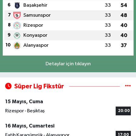
6
Başakşehir
33
54
7
Samsunspor
33
48
8
Rizespor
33
40
9
Konyaspor
33
40
10
Alanyaspor
33
37
Detaylar için tıklayın
Süper Lig Fikstür
15 Mayıs, Cuma
Rizespor - Beşiktaş
20:00
16 Mayıs, Cumartesi
Fatih Karagümrük - Alanyaspor
17:00