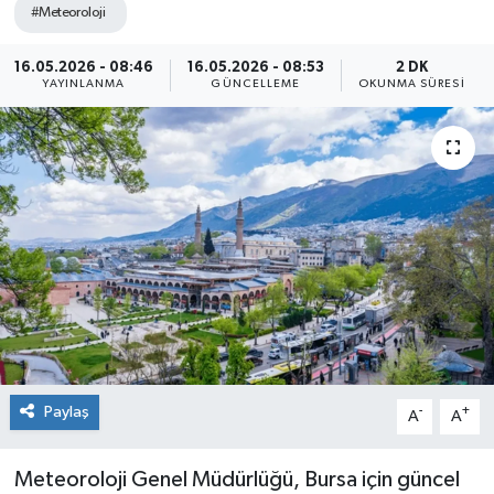
#Meteoroloji
Sağlık
16.05.2026 - 08:46
16.05.2026 - 08:53
2 DK
YAYINLANMA
GÜNCELLEME
OKUNMA SÜRESI
Siyaset
Spor
Teknoloji
Türkiye
Paylaş
-
+
A
A
Meteoroloji Genel Müdürlüğü, Bursa için güncel