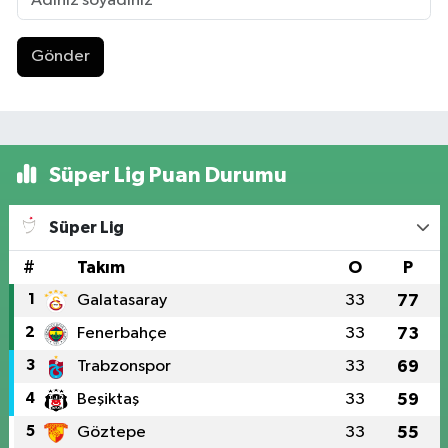
Gönder
Süper Lig Puan Durumu
Süper Lig
#
Takım
O
P
1
Galatasaray
33
77
2
Fenerbahçe
33
73
3
Trabzonspor
33
69
4
Beşiktaş
33
59
5
Göztepe
33
55