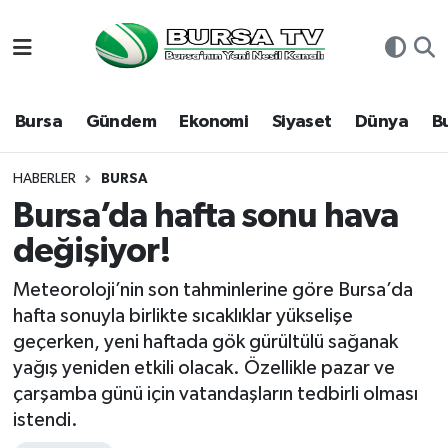
Asayiş
Nöbetçi Eczaneler
Bursa
Gündem
Ekonomi
Siyaset
Dünya
B
Bursa
Hava Durumu
Dünya
Namaz Vakitleri
HABERLER
BURSA
Bursa’da hafta sonu hava
Eğitim
Trafik Durumu
değişiyor!
Ekonomi
Süper Lig Puan Durumu ve Fikstür
Meteoroloji’nin son tahminlerine göre Bursa’da
hafta sonuyla birlikte sıcaklıklar yükselişe
Genel
Tüm Manşetler
geçerken, yeni haftada gök gürültülü sağanak
yağış yeniden etkili olacak. Özellikle pazar ve
Gündem
Son Dakika Haberleri
çarşamba günü için vatandaşların tedbirli olması
istendi.
Magazin
Haber Arşivi