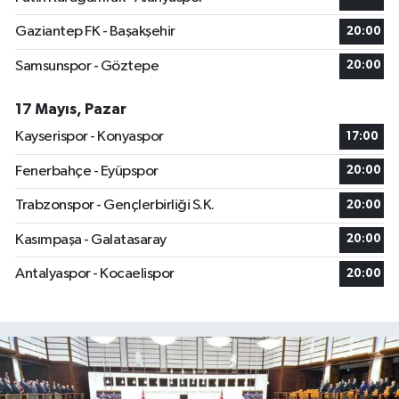
Gaziantep FK - Başakşehir
20:00
Samsunspor - Göztepe
20:00
17 Mayıs, Pazar
Kayserispor - Konyaspor
17:00
Fenerbahçe - Eyüpspor
20:00
Trabzonspor - Gençlerbirliği S.K.
20:00
Kasımpaşa - Galatasaray
20:00
Antalyaspor - Kocaelispor
20:00