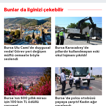
Bunlar da ilginizi çekebilir
Bursa Ulu Cami’de duygusal
Bursa Karacabey’de
veda! Görev yeri değişen
yıllardır kullanılmayan eski
müftü cemaate böyle
okul lojmanı yıkıldı!
seslendi
Bursa'nın 600 yıllık mirası
Bursa'da yolcu otobüsü
için 100 bin TL ödüllü
yayaya çarptı! Kadın ağır
yarışma!
yaralandı