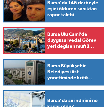
Bursa'da 146 darbeyle
eşini öldüren sanıktan
rapor talebi
Bursa Ulu Cami’de
duygusal veda! Görev
yeri değişen müftü
cemaate böyle seslendi
Bursa Büyükşehir
Belediyesi üst
yönetiminde kritik
atamalar
Bursa'da su indirimi ne
kadar oldu?