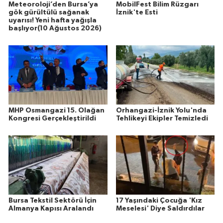
Meteoroloji’den Bursa’ya
MobilFest Bilim Rüzgarı
gök gürültülü sağanak
İznik'te Esti
uyarısı! Yeni hafta yağışla
başlıyor(10 Ağustos 2026)
MHP Osmangazi 15. Olağan
Orhangazi-İznik Yolu'nda
Kongresi Gerçekleştirildi
Tehlikeyi Ekipler Temizledi
Bursa Tekstil Sektörü İçin
17 Yaşındaki Çocuğa 'Kız
Almanya Kapısı Aralandı
Meselesi' Diye Saldırdılar