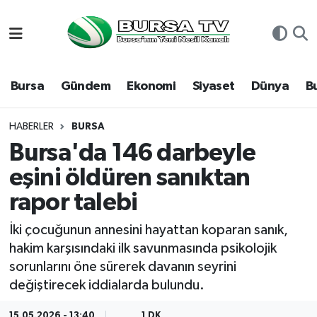
Asayiş
Nöbetçi Eczaneler
Bursa
Gündem
Ekonomi
Siyaset
Dünya
B
Bursa
Hava Durumu
Dünya
Namaz Vakitleri
HABERLER
BURSA
Bursa'da 146 darbeyle
Eğitim
Trafik Durumu
eşini öldüren sanıktan
rapor talebi
Ekonomi
Süper Lig Puan Durumu ve Fikstür
İki çocuğunun annesini hayattan koparan sanık,
Genel
Tüm Manşetler
hakim karşısındaki ilk savunmasında psikolojik
sorunlarını öne sürerek davanın seyrini
Gündem
Son Dakika Haberleri
değiştirecek iddialarda bulundu.
Magazin
Haber Arşivi
15.05.2026 - 13:40
1 DK