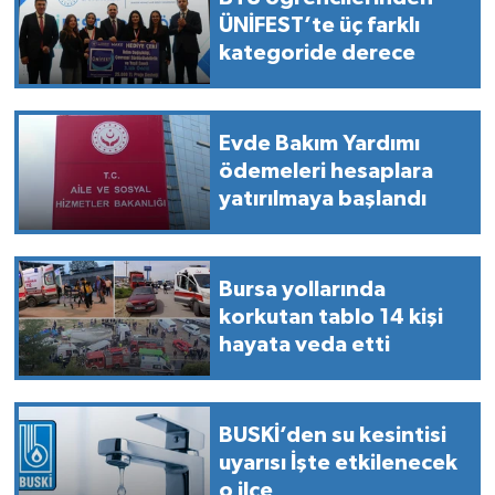
ÜNİFEST’te üç farklı
kategoride derece
Evde Bakım Yardımı
ödemeleri hesaplara
yatırılmaya başlandı
Bursa yollarında
korkutan tablo 14 kişi
hayata veda etti
BUSKİ’den su kesintisi
uyarısı İşte etkilenecek
o ilçe