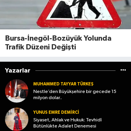
Bursa-İnegöl-Bozüyük Yolunda
Trafik Düzeni Değişti
Yazarlar
MUHAMMED TAYYAR TÜRKEŞ
Nestle’den Büyükşehire bir gecede 15
milyon dolar..
YUNUS EMRE DEMIRCI
Siyaset, Ahlak ve Hukuk: Tevhidî
Bütünlükte Adalet Denemesi