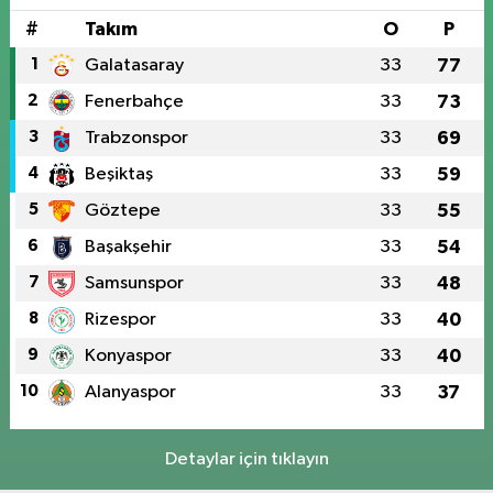
#
Takım
O
P
1
Galatasaray
33
77
2
Fenerbahçe
33
73
3
Trabzonspor
33
69
4
Beşiktaş
33
59
5
Göztepe
33
55
6
Başakşehir
33
54
7
Samsunspor
33
48
8
Rizespor
33
40
9
Konyaspor
33
40
10
Alanyaspor
33
37
Detaylar için tıklayın