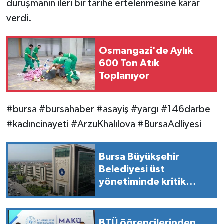
duruşmanın ileri bir tarihe ertelenmesine karar
verdi.
Osmangazi'de Aylık
600 Ton Atık
Toplanıyor
#bursa #bursahaber #asayiş #yargı #146darbe
#kadıncinayeti #ArzuKhalılova #BursaAdliyesi
Bursa Büyükşehir
Belediyesi üst
yönetiminde kritik
atamalar
BTÜ öğrencilerinden