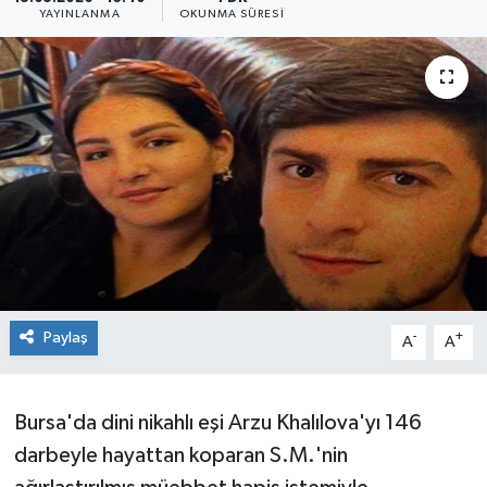
YAYINLANMA
OKUNMA SÜRESI
Sağlık
Siyaset
Spor
Teknoloji
Türkiye
Paylaş
-
+
A
A
Bursa'da dini nikahlı eşi Arzu Khalılova'yı 146
darbeyle hayattan koparan S.M.'nin