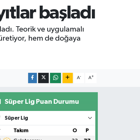
ıtlar başladı
şladı. Teorik ve uygulamalı
nı üretiyor, hem de doğaya
-
+
A
A
Süper Lig Puan Durumu
Süper Lig
#
Takım
O
P