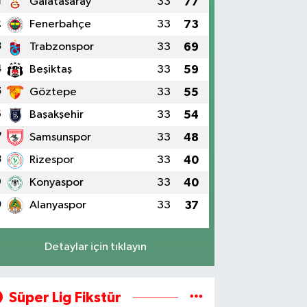
1
Galatasaray
33
77
2
Fenerbahçe
33
73
3
Trabzonspor
33
69
4
Beşiktaş
33
59
5
Göztepe
33
55
6
Başakşehir
33
54
7
Samsunspor
33
48
8
Rizespor
33
40
9
Konyaspor
33
40
0
Alanyaspor
33
37
Detaylar için tıklayın
Süper Lig Fikstür