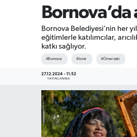
Bornova’da a
Sağlık
Siyaset
Bornova Belediyesi’nin her yıl
eğitimlerle katılımcılar, arıc
Spor
katkı sağlıyor.
Teknoloji
#Bornova
#Izmir
#Ömer eşki
Türkiye
27.12.2024 - 11:52
YAYINLANMA