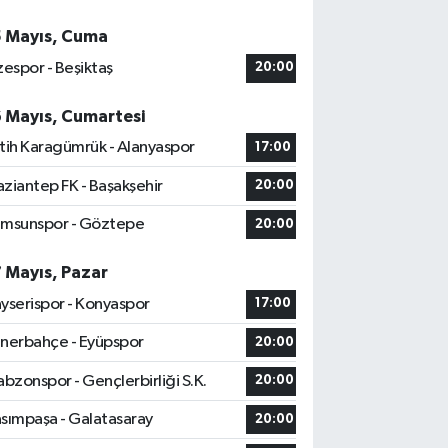
5 Mayıs, Cuma
zespor - Beşiktaş
20:00
6 Mayıs, Cumartesi
tih Karagümrük - Alanyaspor
17:00
ziantep FK - Başakşehir
20:00
msunspor - Göztepe
20:00
7 Mayıs, Pazar
yserispor - Konyaspor
17:00
nerbahçe - Eyüpspor
20:00
abzonspor - Gençlerbirliği S.K.
20:00
sımpaşa - Galatasaray
20:00