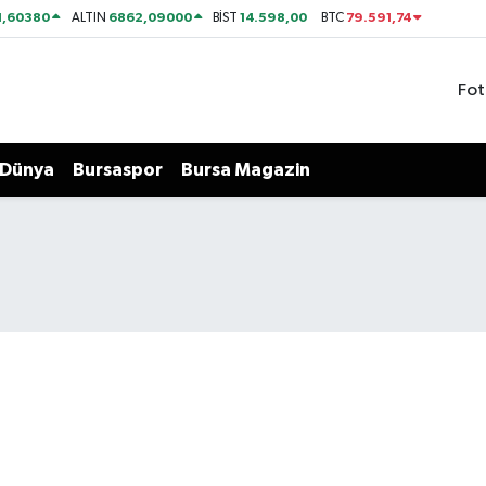
1,60380
6862,09000
14.598,00
79.591,74
ALTIN
BİST
BTC
Fot
Dünya
Bursaspor
Bursa Magazin