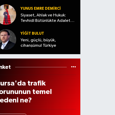
abul
...(7
arı…
enzi
dildi
Ağust
YUNUS EMRE DEMIRCI
de
os
Siyaset, Ahlak ve Hukuk:
ndiri
Tevhidî Bütünlükte Adalet
Cuma)
Denemesi
 var
YİĞİT BULUT
ı? (7
Yeni, güçlü, büyük,
ğust
cihanşümul Türkiye
s
026
nket
ursa'da trafik
orununun temel
edeni ne?