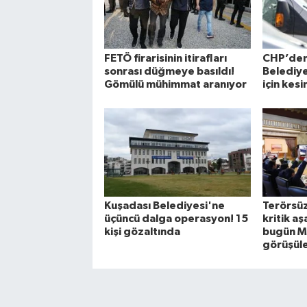
FETÖ firarisinin itirafları
CHP’de
sonrası düğmeye basıldı!
Belediye
Gömülü mühimmat aranıyor
için kesi
Kuşadası Belediyesi'ne
Terörsüz
üçüncü dalga operasyon! 15
kritik a
kişi gözaltında
bugün M
görüşül