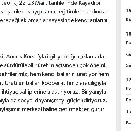
 teorik, 22-23 Mart tarihlerinde Kayadibi
1
kleştirilecek uygulamalı eğitimlerin ardından
Ri
ereceği ekipmanlar sayesinde kendi arılarını
1
Fa
Ga
Arıcılık Kursu’yla ilgili yaptığı açıklamada,
 sürdürülebilir üretim açısından çok önemli
Sa
ehrilerimiz, hem kendi ballarını üretiyor hem
1
 Üretilen balları kooperatifimiz aracılığıyla
Ka
ihtiyaç sahiplerine ulaştırıyoruz. Bir yanıyla
Fe
nıyla da sosyal dayanışmayı güçlendiriyoruz.
aylaşımın merkezi haline getirmekten gurur
Tr
Ka