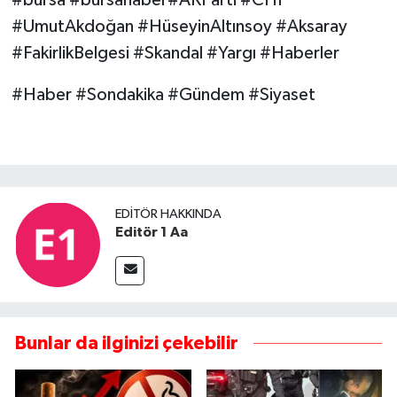
#UmutAkdoğan #HüseyinAltınsoy #Aksaray
#FakirlikBelgesi #Skandal #Yargı #Haberler
#Haber #Sondakika #Gündem #Siyaset
EDITÖR HAKKINDA
Editör 1 Aa
Bunlar da ilginizi çekebilir