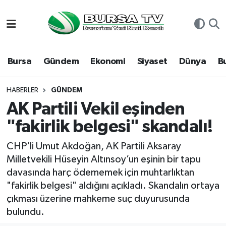
Asayiş
Nöbetçi Eczaneler
Bursa
Gündem
Ekonomi
Siyaset
Dünya
B
Bursa
Hava Durumu
Dünya
Namaz Vakitleri
HABERLER
GÜNDEM
AK Partili Vekil eşinden
Eğitim
Trafik Durumu
"fakirlik belgesi" skandalı!
Ekonomi
Süper Lig Puan Durumu ve Fikstür
CHP'li Umut Akdoğan, AK Partili Aksaray
Milletvekili Hüseyin Altınsoy’un eşinin bir tapu
Genel
Tüm Manşetler
davasında harç ödememek için muhtarlıktan
"fakirlik belgesi" aldığını açıkladı. Skandalın ortaya
Gündem
Son Dakika Haberleri
çıkması üzerine mahkeme suç duyurusunda
bulundu.
Magazin
Haber Arşivi