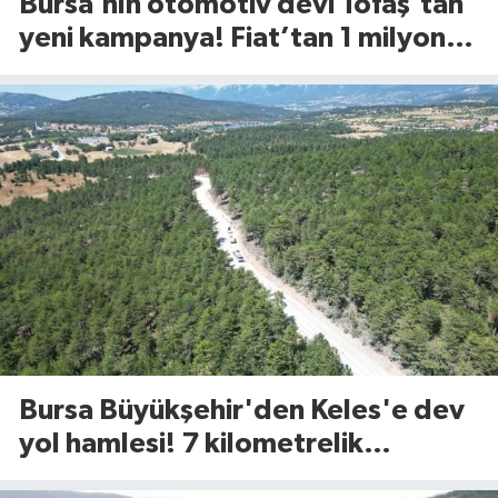
Bursa’nın otomotiv devi Tofaş’tan
yeni kampanya! Fiat’tan 1 milyon
TL’ye kadar faizsiz kredi fırsatı
Bursa Büyükşehir'den Keles'e dev
yol hamlesi! 7 kilometrelik
güzergah yenileniyor