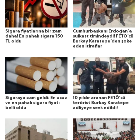
Sigara fiyatlarına bir zam
Cumhurbaşkanı Erdoğan’a
daha! En pahalı sigara 150
suikast timindeydi! FETÖ’cü
TL oldu
Burkay Karatepe’den şoke
eden itiraflar
Sigaraya zam geldi: En ucuz
10 yıldır aranan FETÖ’cü
ve en pahalı sigara fiyatı
terörist Burkay Karatepe
belli oldu
adliyeye sevk edildi!