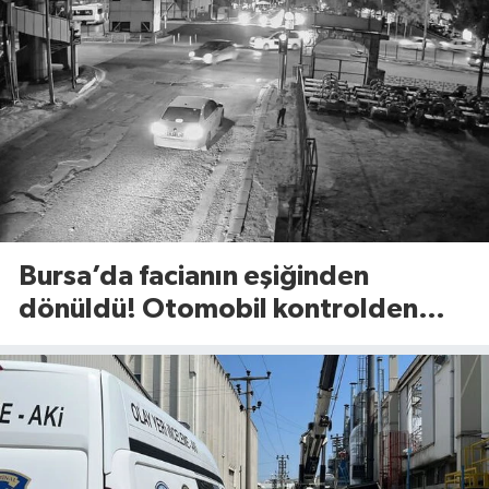
Bursa’da facianın eşiğinden
dönüldü! Otomobil kontrolden
çıkıp refüje böyle savruldu