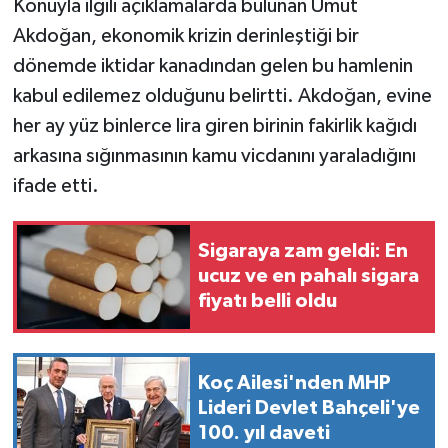
Konuyla ilgili açıklamalarda bulunan Umut
Akdoğan, ekonomik krizin derinleştiği bir
dönemde iktidar kanadından gelen bu hamlenin
kabul edilemez olduğunu belirtti. Akdoğan, evine
her ay yüz binlerce lira giren birinin fakirlik kağıdı
arkasına sığınmasının kamu vicdanını yaraladığını
ifade etti.
Sigaraya zam geldi: En
ucuz ve en pahalı sigara
fiyatı belli oldu
Koç Ailesi'nden MHP
Lideri Devlet Bahçeli'ye
100. yıl daveti