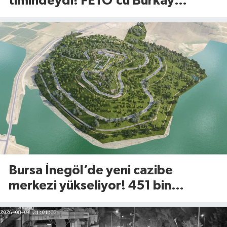
timindeydi! FETÖ’cü Burkay
Karatepe’den şoke eden itiraflar
Bursa İnegöl’de yeni cazibe
merkezi yükseliyor! 451 bin
metrekarelik Millet Bahçesi için
geri sayım başladı