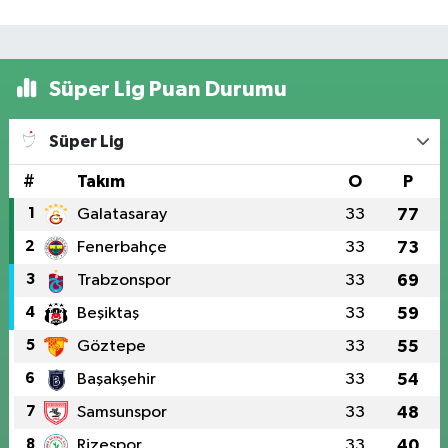
Süper Lig Puan Durumu
Süper Lig
#
Takım
O
P
1
Galatasaray
33
77
2
Fenerbahçe
33
73
3
Trabzonspor
33
69
4
Beşiktaş
33
59
5
Göztepe
33
55
6
Başakşehir
33
54
7
Samsunspor
33
48
8
Rizespor
33
40