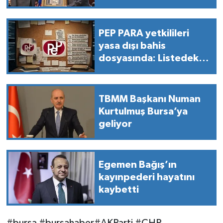
PEP PARA yetkilileri
yasa dışı bahis
dosyasında: Listedeki
dev isimler deşifre
oldu!
TBMM Başkanı Numan
Kurtulmuş Bursa’ya
geliyor
Egemen Bağış’ın
kayınpederi hayatını
kaybetti
#bursa #bursahaber#AKParti #CHP