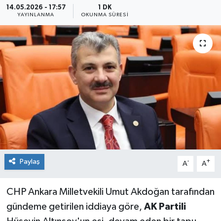
14.05.2026 - 17:57
1 DK
YAYINLANMA
OKUNMA SÜRESI
Sağlık
Siyaset
Spor
Teknoloji
Türkiye
Paylaş
-
+
A
A
CHP Ankara Milletvekili Umut Akdoğan tarafından
gündeme getirilen iddiaya göre,
AK Partili