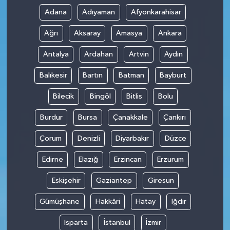
Adana
Adıyaman
Afyonkarahisar
Ağrı
Aksaray
Amasya
Ankara
Antalya
Ardahan
Artvin
Aydın
Balıkesir
Bartın
Batman
Bayburt
Bilecik
Bingöl
Bitlis
Bolu
Burdur
Bursa
Çanakkale
Çankırı
Çorum
Denizli
Diyarbakır
Düzce
Edirne
Elazığ
Erzincan
Erzurum
Eskişehir
Gaziantep
Giresun
Gümüşhane
Hakkâri
Hatay
Iğdır
Isparta
İstanbul
İzmir