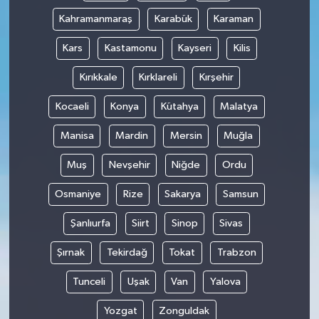
Kahramanmaraş
Karabük
Karaman
Kars
Kastamonu
Kayseri
Kilis
Kırıkkale
Kırklareli
Kırşehir
Kocaeli
Konya
Kütahya
Malatya
Manisa
Mardin
Mersin
Muğla
Muş
Nevşehir
Niğde
Ordu
Osmaniye
Rize
Sakarya
Samsun
Şanlıurfa
Siirt
Sinop
Sivas
Şırnak
Tekirdağ
Tokat
Trabzon
Tunceli
Uşak
Van
Yalova
Yozgat
Zonguldak