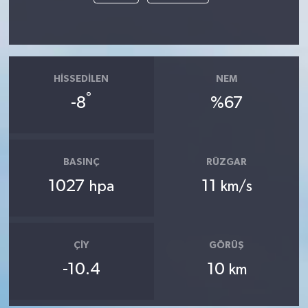
HISSEDILEN
NEM
°
-8
%67
BASINÇ
RÜZGAR
1027
11
hpa
km/s
ÇIY
GÖRÜŞ
-10.4
10
km