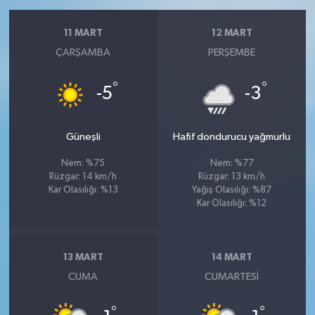
11 MART
12 MART
ÇARŞAMBA
PERŞEMBE
°
°
-5
-3
Güneşli
Hafif dondurucu yağmurlu
Nem: %75
Nem: %77
Rüzgar: 14 km/h
Rüzgar: 13 km/h
Kar Olasılığı: %13
Yağış Olasılığı: %87
Kar Olasılığı: %12
13 MART
14 MART
CUMA
CUMARTESI
°
°