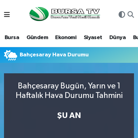
Asayiş
Nöbetçi Eczaneler
Bursa
Gündem
Ekonomi
Siyaset
Dünya
B
Bursa
Hava Durumu
Dünya
Namaz Vakitleri
Bahçesaray Hava Durumu
Eğitim
Trafik Durumu
Bahçesaray Bugün, Yarın ve 1
Ekonomi
Süper Lig Puan Durumu ve Fikstür
Haftalık Hava Durumu Tahmini
Genel
Tüm Manşetler
ŞU AN
Gündem
Son Dakika Haberleri
Magazin
Haber Arşivi