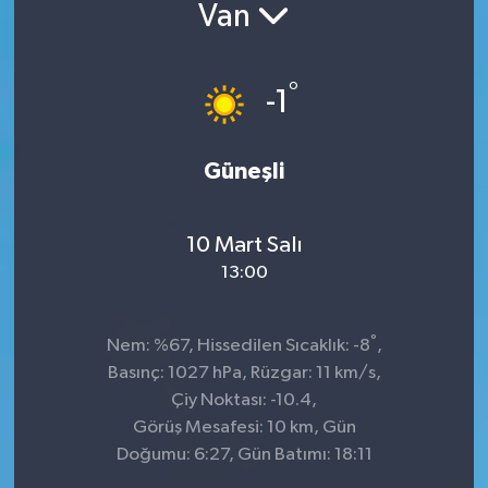
Van
Sağlık
°
Siyaset
-1
Spor
Güneşli
Teknoloji
10 Mart Salı
Türkiye
13:00
°
Nem: %67, Hissedilen Sıcaklık: -8
,
Basınç: 1027 hPa, Rüzgar: 11 km/s,
Çiy Noktası: -10.4,
Görüş Mesafesi: 10 km, Gün
Doğumu: 6:27, Gün Batımı: 18:11