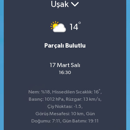
Uşak
Sağlık
°
Siyaset
14
Spor
Parçalı Bulutlu
Teknoloji
17 Mart Salı
Türkiye
16:30
°
Nem: %18, Hissedilen Sıcaklık: 16
,
Basınç: 1012 hPa, Rüzgar: 13 km/s,
Çiy Noktası: -1.5,
Görüş Mesafesi: 10 km, Gün
Doğumu: 7:11, Gün Batımı: 19:11