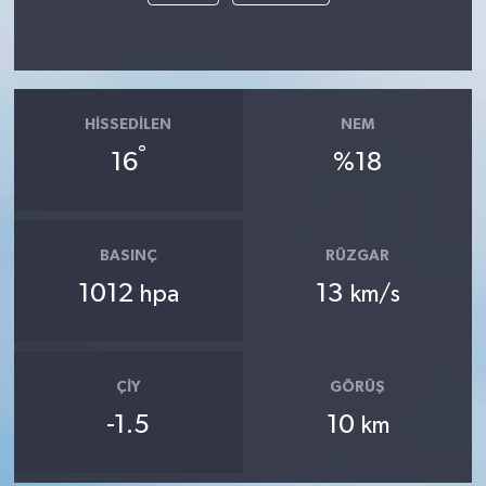
HISSEDILEN
NEM
°
16
%18
BASINÇ
RÜZGAR
1012
13
hpa
km/s
ÇIY
GÖRÜŞ
-1.5
10
km