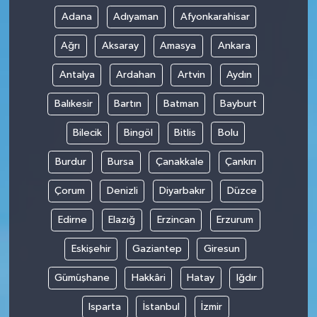
Adana
Adıyaman
Afyonkarahisar
Ağrı
Aksaray
Amasya
Ankara
Antalya
Ardahan
Artvin
Aydın
Balıkesir
Bartın
Batman
Bayburt
Bilecik
Bingöl
Bitlis
Bolu
Burdur
Bursa
Çanakkale
Çankırı
Çorum
Denizli
Diyarbakır
Düzce
Edirne
Elazığ
Erzincan
Erzurum
Eskişehir
Gaziantep
Giresun
Gümüşhane
Hakkâri
Hatay
Iğdır
Isparta
İstanbul
İzmir