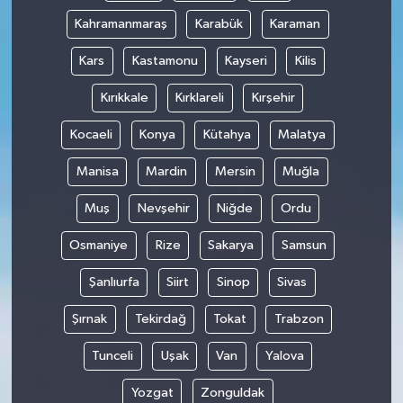
Kahramanmaraş
Karabük
Karaman
Kars
Kastamonu
Kayseri
Kilis
Kırıkkale
Kırklareli
Kırşehir
Kocaeli
Konya
Kütahya
Malatya
Manisa
Mardin
Mersin
Muğla
Muş
Nevşehir
Niğde
Ordu
Osmaniye
Rize
Sakarya
Samsun
Şanlıurfa
Siirt
Sinop
Sivas
Şırnak
Tekirdağ
Tokat
Trabzon
Tunceli
Uşak
Van
Yalova
Yozgat
Zonguldak