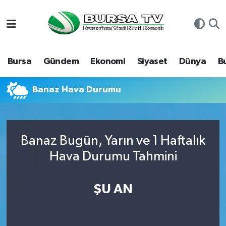
Asayiş
Nöbetçi Eczaneler
Bursa
Gündem
Ekonomi
Siyaset
Dünya
B
Bursa
Hava Durumu
Dünya
Namaz Vakitleri
Banaz Hava Durumu
Eğitim
Trafik Durumu
Banaz Bugün, Yarın ve 1 Haftalık
Ekonomi
Süper Lig Puan Durumu ve Fikstür
Hava Durumu Tahmini
Genel
Tüm Manşetler
ŞU AN
Gündem
Son Dakika Haberleri
Magazin
Haber Arşivi