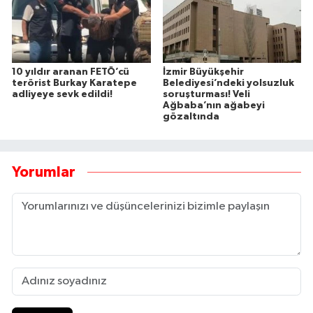
10 yıldır aranan FETÖ’cü
İzmir Büyükşehir
terörist Burkay Karatepe
Belediyesi’ndeki yolsuzluk
adliyeye sevk edildi!
soruşturması! Veli
Ağbaba’nın ağabeyi
gözaltında
Yorumlar