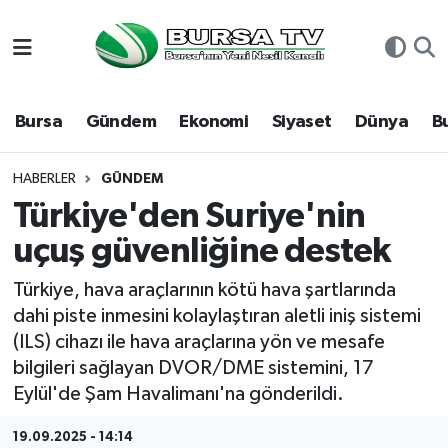
Asayiş
Nöbetçi Eczaneler
Bursa
Gündem
Ekonomi
Siyaset
Dünya
B
Bursa
Hava Durumu
Dünya
Namaz Vakitleri
HABERLER
GÜNDEM
Türkiye'den Suriye'nin
Eğitim
Trafik Durumu
uçuş güvenliğine destek
Ekonomi
Süper Lig Puan Durumu ve Fikstür
Türkiye, hava araçlarının kötü hava şartlarında
dahi piste inmesini kolaylaştıran aletli iniş sistemi
Genel
Tüm Manşetler
(ILS) cihazı ile hava araçlarına yön ve mesafe
bilgileri sağlayan DVOR/DME sistemini, 17
Gündem
Son Dakika Haberleri
Eylül'de Şam Havalimanı'na gönderildi.
Magazin
Haber Arşivi
19.09.2025 - 14:14