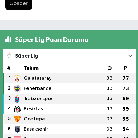
Gönder
Süper Lig Puan Durumu
Süper Lig
#
Takım
O
P
1
Galatasaray
33
77
2
Fenerbahçe
33
73
3
Trabzonspor
33
69
4
Beşiktaş
33
59
5
Göztepe
33
55
6
Başakşehir
33
54