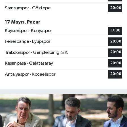
Samsunspor - Göztepe
20:00
17 Mayıs, Pazar
Kayserispor - Konyaspor
17:00
Fenerbahçe - Eyüpspor
20:00
Trabzonspor - Gençlerbirliği S.K.
20:00
Kasımpaşa - Galatasaray
20:00
Antalyaspor - Kocaelispor
20:00