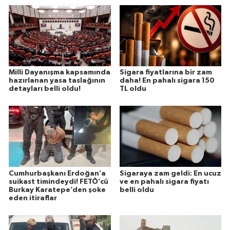
Milli Dayanışma kapsamında
Sigara fiyatlarına bir zam
hazırlanan yasa taslağının
daha! En pahalı sigara 150
detayları belli oldu!
TL oldu
Cumhurbaşkanı Erdoğan’a
Sigaraya zam geldi: En ucuz
suikast timindeydi! FETÖ’cü
ve en pahalı sigara fiyatı
Burkay Karatepe’den şoke
belli oldu
eden itiraflar