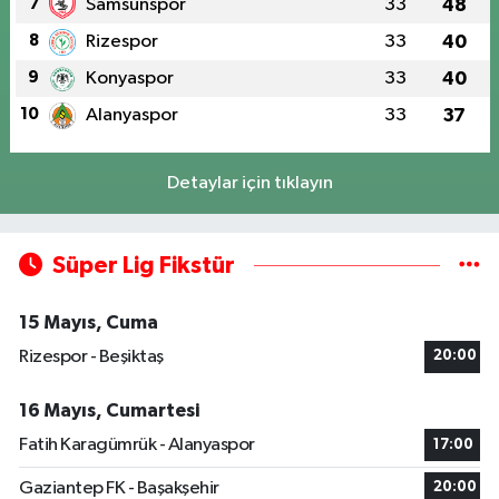
7
Samsunspor
33
48
8
Rizespor
33
40
9
Konyaspor
33
40
10
Alanyaspor
33
37
Detaylar için tıklayın
Süper Lig Fikstür
15 Mayıs, Cuma
Rizespor - Beşiktaş
20:00
16 Mayıs, Cumartesi
Fatih Karagümrük - Alanyaspor
17:00
Gaziantep FK - Başakşehir
20:00