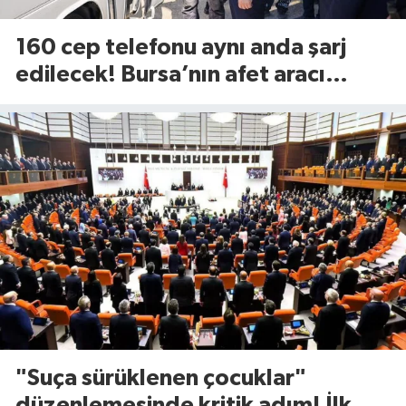
160 cep telefonu aynı anda şarj
edilecek! Bursa’nın afet aracı
görücüye çıktı
"Suça sürüklenen çocuklar"
düzenlemesinde kritik adım! İlk 2