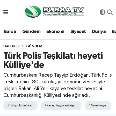
Asayiş
Nöbetçi Eczaneler
Bursa
Gündem
Ekonomi
Siyaset
Dünya
B
Bursa
Hava Durumu
Dünya
Namaz Vakitleri
HABERLER
GÜNDEM
Türk Polis Teşkilatı heyeti
Eğitim
Trafik Durumu
Külliye'de
Ekonomi
Süper Lig Puan Durumu ve Fikstür
Cumhurbaşkanı Recep Tayyip Erdoğan, Türk Polis
Teşkilatı’nın 180. kuruluş yıl dönümü vesilesiyle
Genel
Tüm Manşetler
İçişleri Bakanı Ali Yerlikaya ve teşkilat heyetini
Cumhurbaşkanlığı Külliyesi’nde ağırladı.
Gündem
Son Dakika Haberleri
#Türk polis teşkilatı
#Recep tayyip erdoğan
#Ali yerlikaya
Magazin
Haber Arşivi