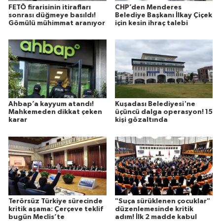
FETÖ firarisinin itirafları
CHP’den Menderes
sonrası düğmeye basıldı!
Belediye Başkanı İlkay Çiçek
Gömülü mühimmat aranıyor
için kesin ihraç talebi
Ahbap’a kayyum atandı!
Kuşadası Belediyesi'ne
Mahkemeden dikkat çeken
üçüncü dalga operasyon! 15
karar
kişi gözaltında
Terörsüz Türkiye sürecinde
"Suça sürüklenen çocuklar"
kritik aşama: Çerçeve teklif
düzenlemesinde kritik
bugün Meclis’te
adım! İlk 2 madde kabul