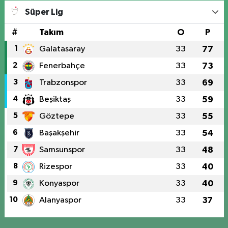
Süper Lig
#
Takım
O
P
1
Galatasaray
33
77
2
Fenerbahçe
33
73
3
Trabzonspor
33
69
4
Beşiktaş
33
59
5
Göztepe
33
55
6
Başakşehir
33
54
7
Samsunspor
33
48
8
Rizespor
33
40
9
Konyaspor
33
40
10
Alanyaspor
33
37