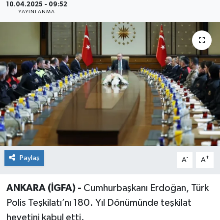
10.04.2025 - 09:52
YAYINLANMA
Sağlık
Siyaset
Spor
Teknoloji
Türkiye
Paylaş
-
+
A
A
ANKARA (İGFA) -
Cumhurbaşkanı Erdoğan, Türk
Polis Teşkilatı’nı 180. Yıl Dönümünde teşkilat
heyetini kabul etti.