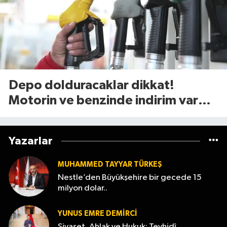
Depo dolduracaklar dikkat!
Motorin ve benzinde indirim var
mı? (7 Ağustos 2026
Yazarlar
MUHAMMED TAYYAR TÜRKEŞ
Nestle’den Büyükşehire bir gecede 15
milyon dolar..
YUNUS EMRE DEMIRCI
Siyaset, Ahlak ve Hukuk: Tevhidî