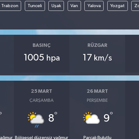
Trabzon
Tunceli
Uşak
Van
Yalova
Yozgat
Z
BASINÇ
RÜZGAR
1005
17
hpa
km/s
25 MART
26 MART
ÇARŞAMBA
PERŞEMBE
°
°
°
8
9
yağmur
Bölgesel düzensiz yağmur
Parçalı Bulutlu