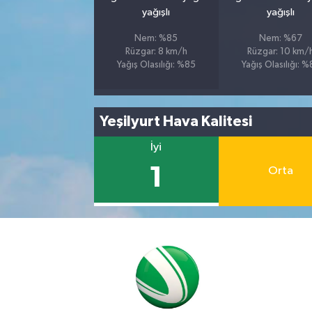
yağışlı
yağışlı
Nem: %85
Nem: %67
Rüzgar: 8 km/h
Rüzgar: 10 km/
Yağış Olasılığı: %85
Yağış Olasılığı: 
Yeşilyurt Hava Kalitesi
İyi
1
Orta