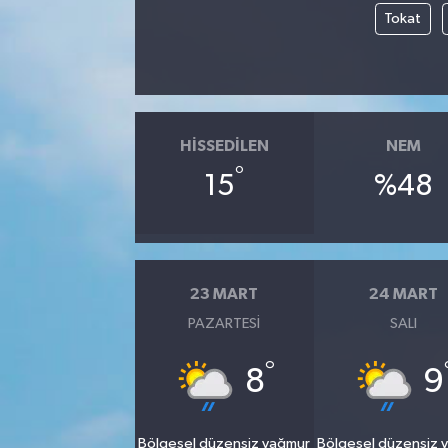
Tokat
HISSEDILEN
NEM
°
15
%48
23 MART
24 MART
PAZARTESI
SALI
°
8
9
Bölgesel düzensiz yağmur
Bölgesel düzensiz 