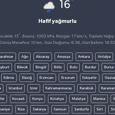
°
16
Hafif yağmurlu
°
caklık: 15
, Basınç: 1005 hPa, Rüzgar: 17 km/s, Toplam Yağış:
Görüş Mesafesi: 10 km, Gün Doğumu: 6:36, Gün Batımı: 18:5
arahisar
Ağrı
Aksaray
Amasya
Ankara
Antalya
yburt
Bilecik
Bingöl
Bitlis
Bolu
Burdur
Bursa
Edirne
Elazığ
Erzincan
Erzurum
Eskişehir
Gazia
a
İstanbul
İzmir
Kahramanmaraş
Karabük
Karama
hir
Kocaeli
Konya
Kütahya
Malatya
Manisa
aniye
Rize
Sakarya
Samsun
Şanlıurfa
Siirt
Si