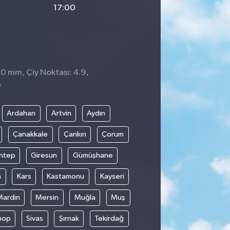
17:00
 0 mm, Çiy Noktası: 4.9,
0
Ardahan
Artvin
Aydın
Çanakkale
Çankırı
Çorum
ntep
Giresun
Gümüşhane
n
Kars
Kastamonu
Kayseri
Mardin
Mersin
Muğla
Muş
nop
Sivas
Şırnak
Tekirdağ