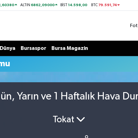
1,60380
6862,09000
14.598,00
79.591,74
ALTIN
BİST
BTC
Fot
Dünya
Bursaspor
Bursa Magazin
umu
gün, Yarın ve 1 Haftalık Hava D
Tokat