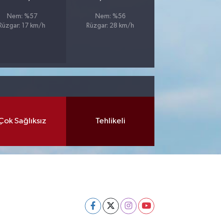
Nem: %57
Nem: %56
Rüzgar: 17 km/h
Rüzgar: 28 km/h
Çok Sağlıksız
Tehlikeli