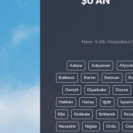
ŞU AN
Sağlık
Siyaset
Spor
Nem: %48, Hissedilen Sı
Teknoloji
Adana
Adıyaman
Afyonk
Türkiye
Balıkesir
Bartın
Batman
Ba
Denizli
Diyarbakır
Düzce
Hakkâri
Hatay
Iğdır
Ispart
Kilis
Kırıkkale
Kırklareli
Kırşe
Nevşehir
Niğde
Ordu
Osm