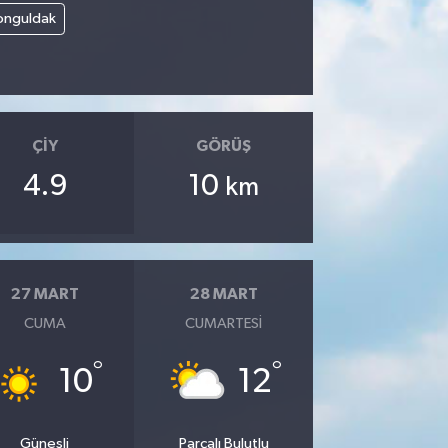
onguldak
ÇIY
GÖRÜŞ
4.9
10
km
27 MART
28 MART
CUMA
CUMARTESI
°
°
10
12
Güneşli
Parçalı Bulutlu