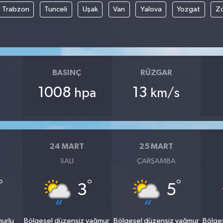
Trabzon
Tunceli
Uşak
Van
Yalova
Yozgat
Z
BASINÇ
RÜZGAR
1008
13
hpa
km/s
24 MART
25 MART
SALI
ÇARŞAMBA
°
°
°
3
5
murlu
Bölgesel düzensiz yağmur
Bölgesel düzensiz yağmur
Bölge