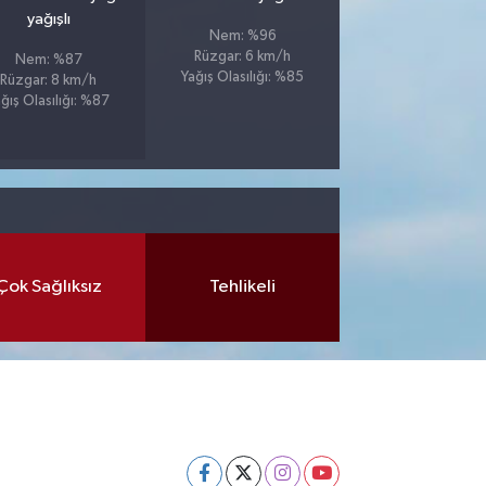
yağışlı
Nem: %96
Rüzgar: 6 km/h
Nem: %87
Yağış Olasılığı: %85
Rüzgar: 8 km/h
ğış Olasılığı: %87
Çok Sağlıksız
Tehlikeli