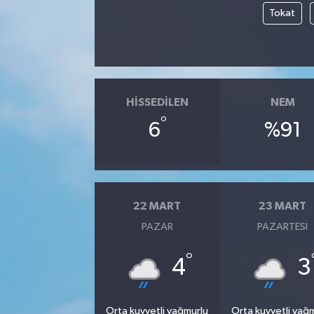
Tokat
HISSEDILEN
NEM
°
6
%91
22 MART
23 MART
PAZAR
PAZARTESI
°
4
3
Orta kuvvetli yağmurlu
Orta kuvvetli yağ