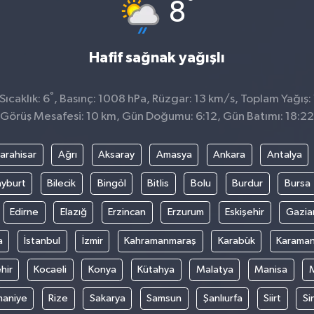
°
8
Hafif sağnak yağışlı
°
ıcaklık: 6
, Basınç: 1008 hPa, Rüzgar: 13 km/s, Toplam Yağış:
Görüş Mesafesi: 10 km, Gün Doğumu: 6:12, Gün Batımı: 18:22
arahisar
Ağrı
Aksaray
Amasya
Ankara
Antalya
yburt
Bilecik
Bingöl
Bitlis
Bolu
Burdur
Bursa
Edirne
Elazığ
Erzincan
Erzurum
Eskişehir
Gazia
a
İstanbul
İzmir
Kahramanmaraş
Karabük
Karama
hir
Kocaeli
Konya
Kütahya
Malatya
Manisa
aniye
Rize
Sakarya
Samsun
Şanlıurfa
Siirt
Si