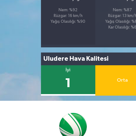
Nem: %92
Nem: %87
Rüzgar: 16 km/h
Rüzgar: 13 km/
Yağış Olasılığı: %90
Yağış Olasılığı: 
Kar Olasılığı: %
Uludere Hava Kalitesi
İyi
1
Orta