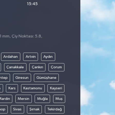
15:45
 1 mm, Çiy Noktası: 5.8,
Ardahan
Artvin
Aydın
Çanakkale
Çankırı
Çorum
ntep
Giresun
Gümüşhane
n
Kars
Kastamonu
Kayseri
Mardin
Mersin
Muğla
Muş
nop
Sivas
Şırnak
Tekirdağ