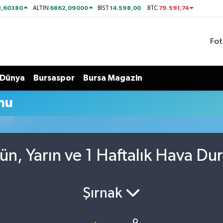
1,60380
6862,09000
14.598,00
79.591,74
ALTIN
BİST
BTC
Fot
Dünya
Bursaspor
Bursa Magazin
mu
n, Yarın ve 1 Haftalık Hava D
Şırnak