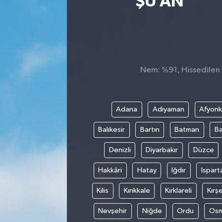
ŞU AN
Sağlık
Siyaset
Spor
Nem: %91, Hissedilen S
Teknoloji
Adana
Adıyaman
Afyonk
Türkiye
Balıkesir
Bartın
Batman
Ba
Denizli
Diyarbakır
Düzce
Hakkâri
Hatay
Iğdır
Ispart
Kilis
Kırıkkale
Kırklareli
Kırşe
Nevşehir
Niğde
Ordu
Osm