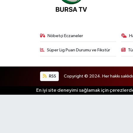
Nöbetçi Eczaneler
H
Süper Lig Puan Durumu ve Fikstür
Tü
RSS
Copyright © 2024. Her hakkı saklıdı
En iyi site deneyimi sağlamak için çerezlerde