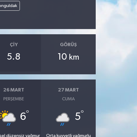
onguldak
ÇIY
GÖRÜŞ
5.8
10
km
26 MART
27 MART
PERŞEMBE
CUMA
°
°
6
5
sel düzensiz yağmur
Orta kuvvetli yağmurlu