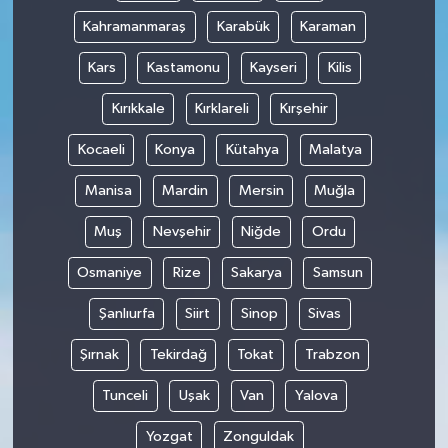
Kahramanmaraş
Karabük
Karaman
Kars
Kastamonu
Kayseri
Kilis
Kırıkkale
Kırklareli
Kırşehir
Kocaeli
Konya
Kütahya
Malatya
Manisa
Mardin
Mersin
Muğla
Muş
Nevşehir
Niğde
Ordu
Osmaniye
Rize
Sakarya
Samsun
Şanlıurfa
Siirt
Sinop
Sivas
Şırnak
Tekirdağ
Tokat
Trabzon
Tunceli
Uşak
Van
Yalova
Yozgat
Zonguldak