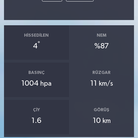
HISSEDILEN
NEM
°
4
%87
BASINÇ
RÜZGAR
1004
11
hpa
km/s
ÇIY
GÖRÜŞ
1.6
10
km