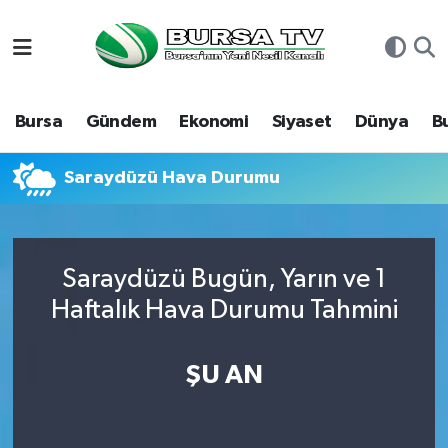
Asayiş
Nöbetçi Eczaneler
Bursa
Gündem
Ekonomi
Siyaset
Dünya
B
Bursa
Hava Durumu
Dünya
Namaz Vakitleri
Saraydüzü Hava Durumu
Eğitim
Trafik Durumu
Saraydüzü Bugün, Yarın ve 1
Ekonomi
Süper Lig Puan Durumu ve Fikstür
Haftalık Hava Durumu Tahmini
Genel
Tüm Manşetler
ŞU AN
Gündem
Son Dakika Haberleri
Magazin
Haber Arşivi