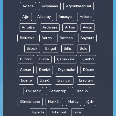
Adana
Adıyaman
Afyonkarahisar
Ağrı
Aksaray
Amasya
Ankara
Antalya
Ardahan
Artvin
Aydın
Balıkesir
Bartın
Batman
Bayburt
Bilecik
Bingöl
Bitlis
Bolu
Burdur
Bursa
Çanakkale
Çankırı
Çorum
Denizli
Diyarbakır
Düzce
Edirne
Elazığ
Erzincan
Erzurum
Eskişehir
Gaziantep
Giresun
Gümüşhane
Hakkâri
Hatay
Iğdır
Isparta
İstanbul
İzmir