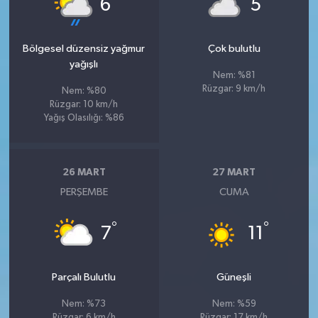
6
5
Bölgesel düzensiz yağmur
Çok bulutlu
yağışlı
Nem: %81
Rüzgar: 9 km/h
Nem: %80
Rüzgar: 10 km/h
Yağış Olasılığı: %86
26 MART
27 MART
PERŞEMBE
CUMA
°
°
7
11
Parçalı Bulutlu
Güneşli
Nem: %73
Nem: %59
Rüzgar: 6 km/h
Rüzgar: 17 km/h