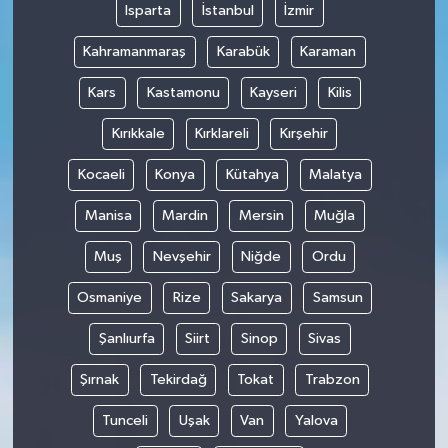
Isparta
İstanbul
İzmir
Kahramanmaraş
Karabük
Karaman
Kars
Kastamonu
Kayseri
Kilis
Kırıkkale
Kırklareli
Kırşehir
Kocaeli
Konya
Kütahya
Malatya
Manisa
Mardin
Mersin
Muğla
Muş
Nevşehir
Niğde
Ordu
Osmaniye
Rize
Sakarya
Samsun
Şanlıurfa
Siirt
Sinop
Sivas
Şırnak
Tekirdağ
Tokat
Trabzon
Tunceli
Uşak
Van
Yalova