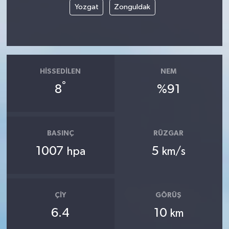
Yozgat
Zonguldak
HISSEDILEN
NEM
°
8
%91
BASINÇ
RÜZGAR
1007
5
hpa
km/s
ÇIY
GÖRÜŞ
6.4
10
km