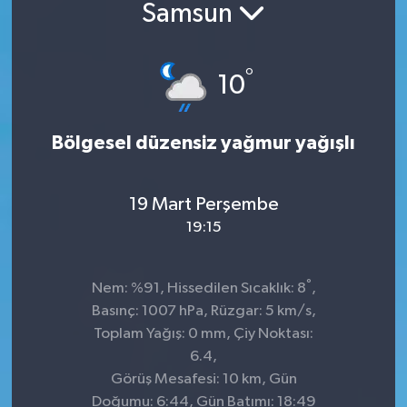
Samsun
Sağlık
°
Siyaset
10
Spor
Bölgesel düzensiz yağmur yağışlı
Teknoloji
19 Mart Perşembe
Türkiye
19:15
°
Nem: %91, Hissedilen Sıcaklık: 8
,
Basınç: 1007 hPa, Rüzgar: 5 km/s,
Toplam Yağış: 0 mm, Çiy Noktası:
6.4,
Görüş Mesafesi: 10 km, Gün
Doğumu: 6:44, Gün Batımı: 18:49