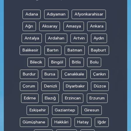
Adana
Adıyaman
Afyonkarahisar
Ağrı
Aksaray
Amasya
Ankara
Antalya
Ardahan
Artvin
Aydın
Balıkesir
Bartın
Batman
Bayburt
Bilecik
Bingöl
Bitlis
Bolu
Burdur
Bursa
Çanakkale
Çankırı
Çorum
Denizli
Diyarbakır
Düzce
Edirne
Elazığ
Erzincan
Erzurum
Eskişehir
Gaziantep
Giresun
Gümüşhane
Hakkâri
Hatay
Iğdır