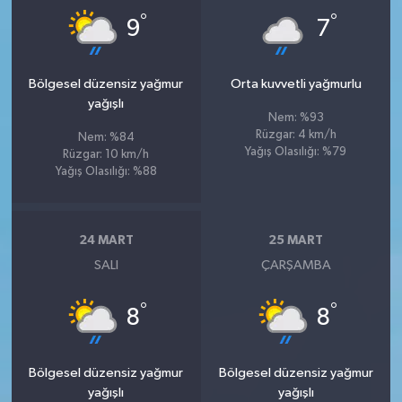
°
°
9
7
Bölgesel düzensiz yağmur
Orta kuvvetli yağmurlu
yağışlı
Nem: %93
Rüzgar: 4 km/h
Nem: %84
Yağış Olasılığı: %79
Rüzgar: 10 km/h
Yağış Olasılığı: %88
24 MART
25 MART
SALI
ÇARŞAMBA
°
°
8
8
Bölgesel düzensiz yağmur
Bölgesel düzensiz yağmur
yağışlı
yağışlı