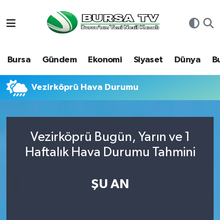
Asayiş
Nöbetçi Eczaneler
Bursa
Gündem
Ekonomi
Siyaset
Dünya
B
Bursa
Hava Durumu
Dünya
Namaz Vakitleri
Vezirköprü Hava Durumu
Eğitim
Trafik Durumu
Vezirköprü Bugün, Yarın ve 1
Ekonomi
Süper Lig Puan Durumu ve Fikstür
Haftalık Hava Durumu Tahmini
Genel
Tüm Manşetler
ŞU AN
Gündem
Son Dakika Haberleri
Magazin
Haber Arşivi