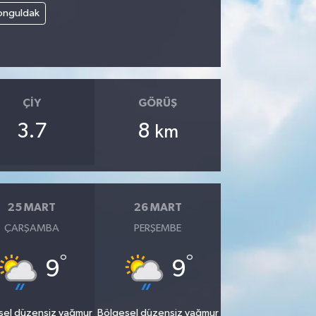
onguldak
ÇIY
GÖRÜŞ
3.7
8
km
25 MART
26 MART
ÇARŞAMBA
PERŞEMBE
°
°
9
9
sel düzensiz yağmur
Bölgesel düzensiz yağmur