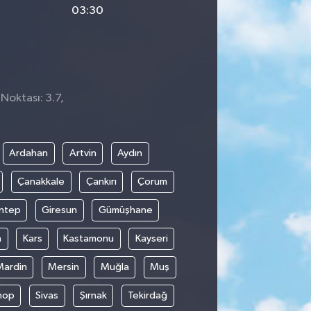
03:30
Noktası: 3.7,
Ardahan
Artvin
Aydın
Çanakkale
Çankırı
Çorum
ntep
Giresun
Gümüşhane
n
Kars
Kastamonu
Kayseri
Mardin
Mersin
Muğla
Muş
nop
Sivas
Şırnak
Tekirdağ