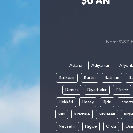
ŞU AN
Sağlık
Siyaset
Spor
Nem: %87, Hi
Teknoloji
Adana
Adıyaman
Afyonk
Türkiye
Balıkesir
Bartın
Batman
Ba
Denizli
Diyarbakır
Düzce
Hakkâri
Hatay
Iğdır
Ispart
Kilis
Kırıkkale
Kırklareli
Kırşe
Nevşehir
Niğde
Ordu
Osm