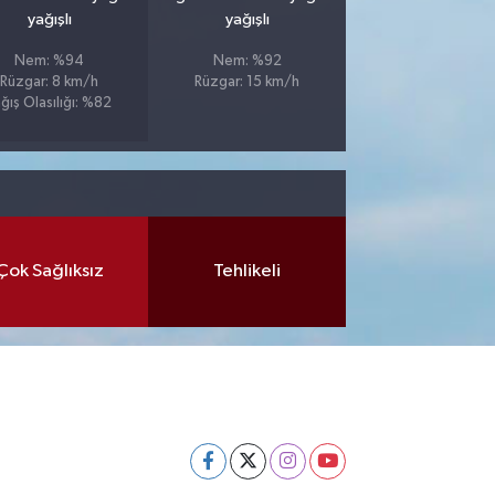
yağışlı
yağışlı
Nem: %94
Nem: %92
Rüzgar: 8 km/h
Rüzgar: 15 km/h
ğış Olasılığı: %82
Çok Sağlıksız
Tehlikeli