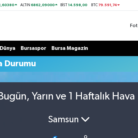
1,60380
6862,09000
14.598,00
79.591,74
ALTIN
BİST
BTC
Fot
Dünya
Bursaspor
Bursa Magazin
a Durumu
ugün, Yarın ve 1 Haftalık Hava
Samsun