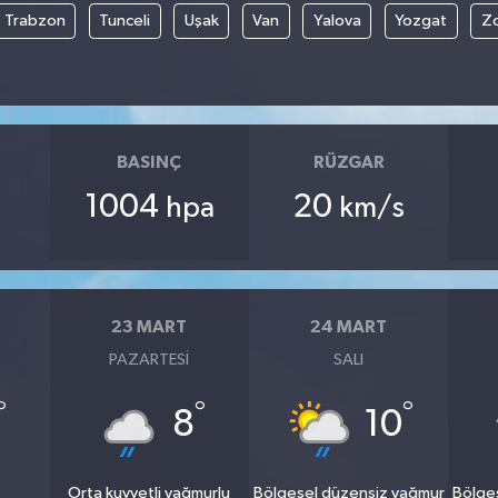
Trabzon
Tunceli
Uşak
Van
Yalova
Yozgat
Z
BASINÇ
RÜZGAR
1004
20
hpa
km/s
23 MART
24 MART
PAZARTESI
SALI
°
°
°
8
10
u
Orta kuvvetli yağmurlu
Bölgesel düzensiz yağmur
Bölge