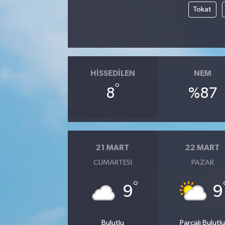
Tokat
HISSEDILEN
NEM
°
8
%87
21 MART
22 MART
CUMARTESI
PAZAR
°
9
9
Bulutlu
Parçalı Bulutl