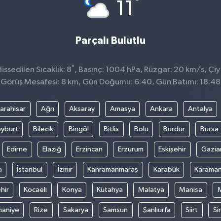
°
11
Parçalı Bulutlu
°
ssedilen Sıcaklık: 8
, Basınç: 1004 hPa, Rüzgar: 20 km/s, Çiy 
Görüş Mesafesi: 8 km, Gün Doğumu: 6:40, Gün Batımı: 18:48
arahisar
Ağrı
Aksaray
Amasya
Ankara
Antalya
yburt
Bilecik
Bingöl
Bitlis
Bolu
Burdur
Bursa
Edirne
Elazığ
Erzincan
Erzurum
Eskişehir
Gazia
a
İstanbul
İzmir
Kahramanmaraş
Karabük
Karama
hir
Kocaeli
Konya
Kütahya
Malatya
Manisa
aniye
Rize
Sakarya
Samsun
Şanlıurfa
Siirt
Si