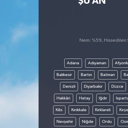
ŞU AN
Sağlık
Siyaset
Spor
Nem: %59, Hissedilen S
Teknoloji
Adana
Adıyaman
Afyonk
Türkiye
Balıkesir
Bartın
Batman
Ba
Denizli
Diyarbakır
Düzce
Hakkâri
Hatay
Iğdır
Ispart
Kilis
Kırıkkale
Kırklareli
Kırşe
Nevşehir
Niğde
Ordu
Osm