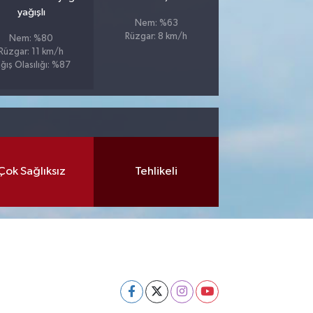
yağışlı
Nem: %63
Rüzgar: 8 km/h
Nem: %80
Rüzgar: 11 km/h
ğış Olasılığı: %87
Çok Sağlıksız
Tehlikeli