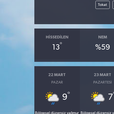
Tokat
HISSEDILEN
NEM
°
13
%59
22 MART
23 MART
PAZAR
PAZARTESI
°
9
7
Bölgesel düzensiz yağmur
Bölgesel düzensiz 