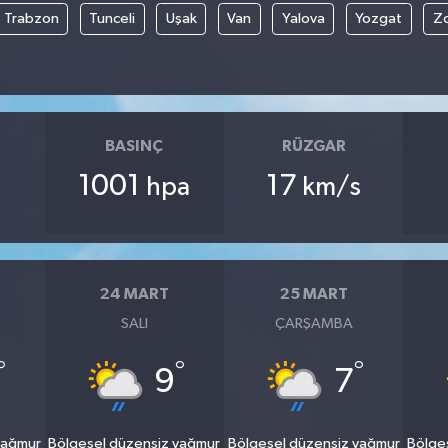
Trabzon
Tunceli
Uşak
Van
Yalova
Yozgat
Z
BASINÇ
RÜZGAR
1001
17
hpa
km/s
24 MART
25 MART
SALI
ÇARŞAMBA
°
°
°
9
7
yağmur
Bölgesel düzensiz yağmur
Bölgesel düzensiz yağmur
Bölge