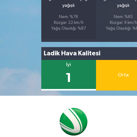
yağışlı
yağışlı
Nem: %78
Nem: %85
Rüzgar: 22 km/h
Rüzgar: 9 km/h
Yağış Olasılığı: %87
Yağış Olasılığı: 
Ladik Hava Kalitesi
İyi
1
Orta