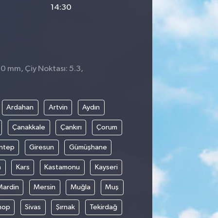
14:30
 0 mm, Çiy Noktası: 5.3,
1
Ardahan
Artvin
Aydın
Çanakkale
Çankırı
Çorum
ntep
Giresun
Gümüşhane
n
Kars
Kastamonu
Kayseri
Mardin
Mersin
Muğla
Muş
nop
Sivas
Şırnak
Tekirdağ