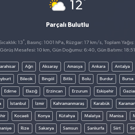
°
12
Parçalı Bulutlu
°
ıcaklık: 13
, Basınç: 1001 hPa, Rüzgar: 17 km/s, Toplam Yağış:
Görüş Mesafesi: 10 km, Gün Doğumu: 6:40, Gün Batımı: 18:5
arahisar
Ağrı
Aksaray
Amasya
Ankara
Antalya
yburt
Bilecik
Bingöl
Bitlis
Bolu
Burdur
Bursa
Edirne
Elazığ
Erzincan
Erzurum
Eskişehir
Gazia
a
İstanbul
İzmir
Kahramanmaraş
Karabük
Karama
hir
Kocaeli
Konya
Kütahya
Malatya
Manisa
aniye
Rize
Sakarya
Samsun
Şanlıurfa
Siirt
Si