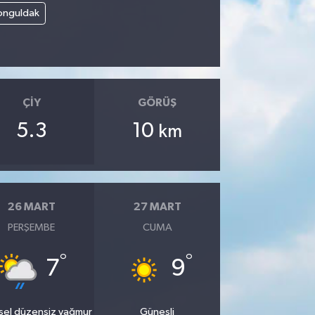
onguldak
ÇIY
GÖRÜŞ
5.3
10
km
26 MART
27 MART
PERŞEMBE
CUMA
°
°
7
9
sel düzensiz yağmur
Güneşli