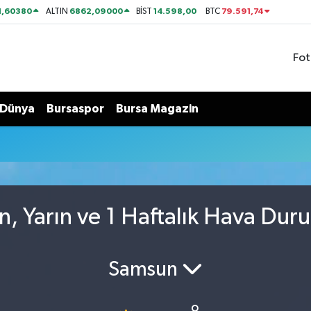
1,60380
6862,09000
14.598,00
79.591,74
ALTIN
BİST
BTC
Fot
Dünya
Bursaspor
Bursa Magazin
n, Yarın ve 1 Haftalık Hava Dur
Samsun