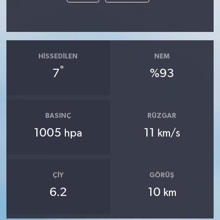
HISSEDILEN
NEM
°
7
%93
BASINÇ
RÜZGAR
1005
11
hpa
km/s
ÇIY
GÖRÜŞ
6.2
10
km