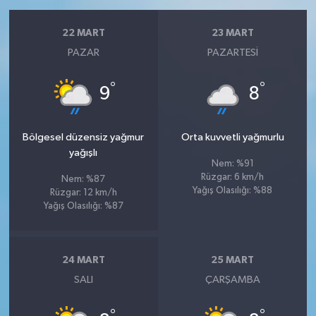
22 MART
23 MART
PAZAR
PAZARTESI
°
°
9
8
Bölgesel düzensiz yağmur
Orta kuvvetli yağmurlu
yağışlı
Nem: %91
Rüzgar: 6 km/h
Nem: %87
Yağış Olasılığı: %88
Rüzgar: 12 km/h
Yağış Olasılığı: %87
24 MART
25 MART
SALI
ÇARŞAMBA
°
°