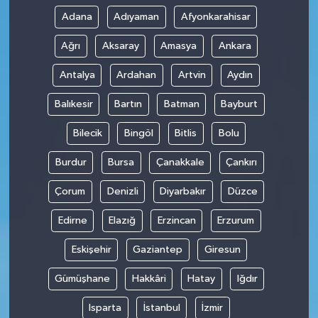
Adana
Adıyaman
Afyonkarahisar
Ağrı
Aksaray
Amasya
Ankara
Antalya
Ardahan
Artvin
Aydın
Balıkesir
Bartın
Batman
Bayburt
Bilecik
Bingöl
Bitlis
Bolu
Burdur
Bursa
Çanakkale
Çankırı
Çorum
Denizli
Diyarbakır
Düzce
Edirne
Elazığ
Erzincan
Erzurum
Eskişehir
Gaziantep
Giresun
Gümüşhane
Hakkâri
Hatay
Iğdır
Isparta
İstanbul
İzmir