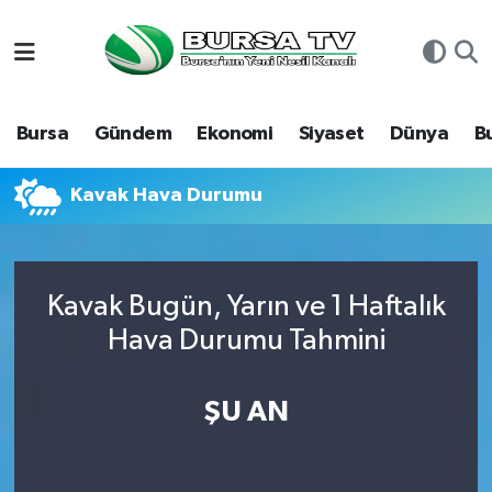
Asayiş
Nöbetçi Eczaneler
Bursa
Gündem
Ekonomi
Siyaset
Dünya
B
Bursa
Hava Durumu
Dünya
Namaz Vakitleri
Kavak Hava Durumu
Eğitim
Trafik Durumu
Kavak Bugün, Yarın ve 1 Haftalık
Ekonomi
Süper Lig Puan Durumu ve Fikstür
Hava Durumu Tahmini
Genel
Tüm Manşetler
ŞU AN
Gündem
Son Dakika Haberleri
Magazin
Haber Arşivi