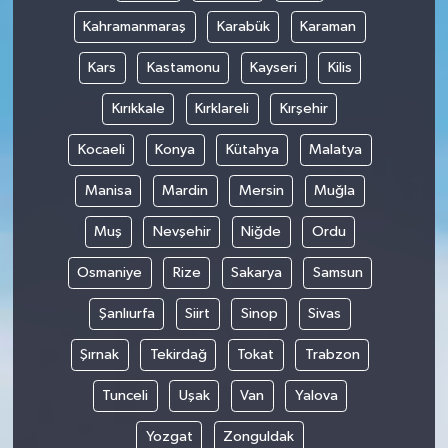
Kahramanmaraş
Karabük
Karaman
Kars
Kastamonu
Kayseri
Kilis
Kırıkkale
Kırklareli
Kırşehir
Kocaeli
Konya
Kütahya
Malatya
Manisa
Mardin
Mersin
Muğla
Muş
Nevşehir
Niğde
Ordu
Osmaniye
Rize
Sakarya
Samsun
Şanlıurfa
Siirt
Sinop
Sivas
Şırnak
Tekirdağ
Tokat
Trabzon
Tunceli
Uşak
Van
Yalova
Yozgat
Zonguldak