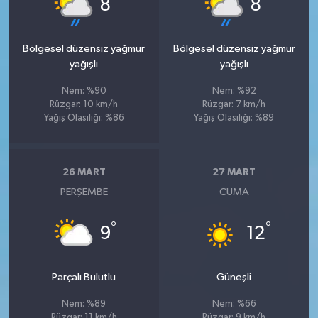
8
8
Bölgesel düzensiz yağmur
Bölgesel düzensiz yağmur
yağışlı
yağışlı
Nem: %90
Nem: %92
Rüzgar: 10 km/h
Rüzgar: 7 km/h
Yağış Olasılığı: %86
Yağış Olasılığı: %89
26 MART
27 MART
PERŞEMBE
CUMA
°
°
9
12
Parçalı Bulutlu
Güneşli
Nem: %89
Nem: %66
Rüzgar: 11 km/h
Rüzgar: 9 km/h