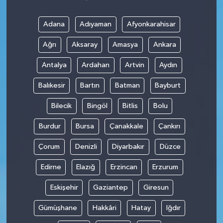
Adana
Adıyaman
Afyonkarahisar
Ağrı
Aksaray
Amasya
Ankara
Antalya
Ardahan
Artvin
Aydın
Balıkesir
Bartın
Batman
Bayburt
Bilecik
Bingöl
Bitlis
Bolu
Burdur
Bursa
Çanakkale
Çankırı
Çorum
Denizli
Diyarbakır
Düzce
Edirne
Elazığ
Erzincan
Erzurum
Eskişehir
Gaziantep
Giresun
Gümüşhane
Hakkâri
Hatay
Iğdır