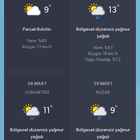
°
°
9
13
Parçalı Bulutlu
Bölgesel düzensiz yağmur
yağışlı
Nem: %80
Rüzgar: 13 km/h
Nem: %67
Rüzgar: 18 km/h
Yağış Olasılığı: %72
28 MART
29 MART
CUMARTESI
PAZAR
°
°
11
9
Bölgesel düzensiz yağmur
Bölgesel düzensiz yağmur
yağışlı
yağışlı