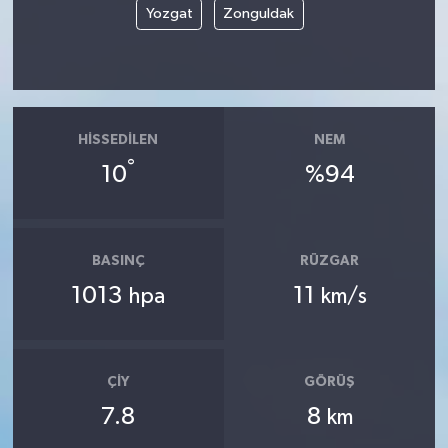
Yozgat
Zonguldak
HISSEDILEN
NEM
°
10
%94
BASINÇ
RÜZGAR
1013
11
hpa
km/s
ÇIY
GÖRÜŞ
7.8
8
km