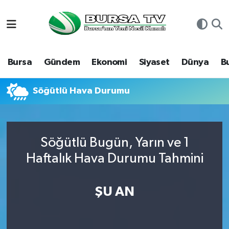
Asayiş
Nöbetçi Eczaneler
Bursa
Gündem
Ekonomi
Siyaset
Dünya
B
Bursa
Hava Durumu
Dünya
Namaz Vakitleri
Söğütlü Hava Durumu
Eğitim
Trafik Durumu
Söğütlü Bugün, Yarın ve 1
Ekonomi
Süper Lig Puan Durumu ve Fikstür
Haftalık Hava Durumu Tahmini
Genel
Tüm Manşetler
ŞU AN
Gündem
Son Dakika Haberleri
Magazin
Haber Arşivi