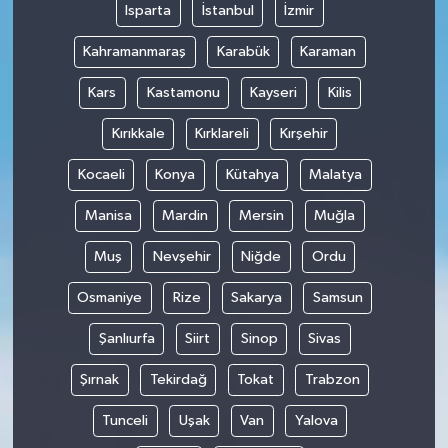
Isparta
İstanbul
İzmir
Kahramanmaraş
Karabük
Karaman
Kars
Kastamonu
Kayseri
Kilis
Kırıkkale
Kırklareli
Kırşehir
Kocaeli
Konya
Kütahya
Malatya
Manisa
Mardin
Mersin
Muğla
Muş
Nevşehir
Niğde
Ordu
Osmaniye
Rize
Sakarya
Samsun
Şanlıurfa
Siirt
Sinop
Sivas
Şırnak
Tekirdağ
Tokat
Trabzon
Tunceli
Uşak
Van
Yalova