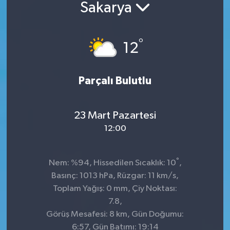
Sakarya
Sağlık
°
Siyaset
12
Spor
Parçalı Bulutlu
Teknoloji
23 Mart Pazartesi
Türkiye
12:00
°
Nem: %94, Hissedilen Sıcaklık: 10
,
Basınç: 1013 hPa, Rüzgar: 11 km/s,
Toplam Yağış: 0 mm, Çiy Noktası:
7.8,
Görüş Mesafesi: 8 km, Gün Doğumu:
6:57, Gün Batımı: 19:14