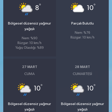
°
°
8
10
Bölgesel düzensiz yağmur
Parçalı Bulutlu
yağışlı
Nem: %76
Rüzgar: 10 km/h
Nem: %90
Rüzgar: 10 km/h
Yağış Olasılığı: %89
27 MART
28 MART
CUMA
CUMARTESI
°
°
10
10
Bölgesel düzensiz yağmur
Bölgesel düzensiz yağmur
yağışlı
yağışlı