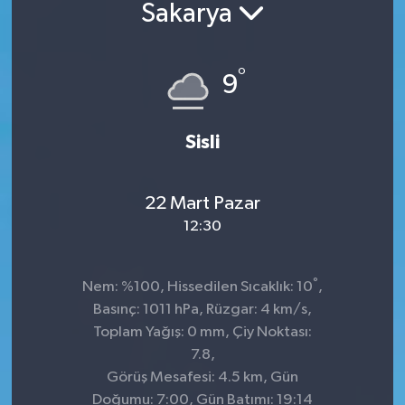
Sakarya
Sağlık
°
Siyaset
9
Spor
Sisli
Teknoloji
22 Mart Pazar
Türkiye
12:30
°
Nem: %100, Hissedilen Sıcaklık: 10
,
Basınç: 1011 hPa, Rüzgar: 4 km/s,
Toplam Yağış: 0 mm, Çiy Noktası:
7.8,
Görüş Mesafesi: 4.5 km, Gün
Doğumu: 7:00, Gün Batımı: 19:14