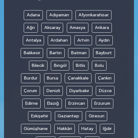
Adana
Adıyaman
Afyonkarahisar
Ağrı
Aksaray
Amasya
Ankara
Antalya
Ardahan
Artvin
Aydın
Balıkesir
Bartın
Batman
Bayburt
Bilecik
Bingöl
Bitlis
Bolu
Burdur
Bursa
Çanakkale
Çankırı
Çorum
Denizli
Diyarbakır
Düzce
Edirne
Elazığ
Erzincan
Erzurum
Eskişehir
Gaziantep
Giresun
Gümüşhane
Hakkâri
Hatay
Iğdır