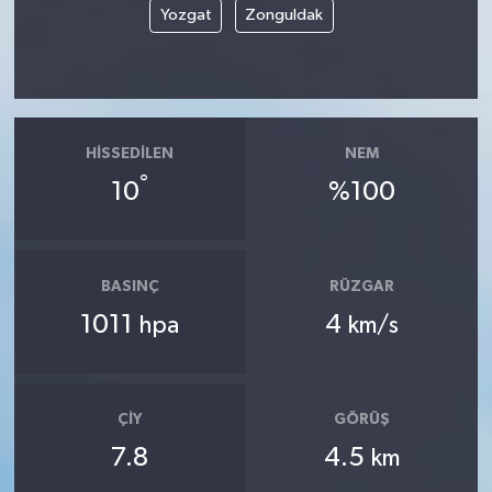
Yozgat
Zonguldak
HISSEDILEN
NEM
°
10
%100
BASINÇ
RÜZGAR
1011
4
hpa
km/s
ÇIY
GÖRÜŞ
7.8
4.5
km