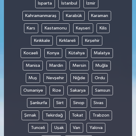
Isparta
İstanbul
İzmir
Kahramanmaraş
Karabük
Karaman
Kars
Kastamonu
Kayseri
Kilis
Kırıkkale
Kırklareli
Kırşehir
Kocaeli
Konya
Kütahya
Malatya
Manisa
Mardin
Mersin
Muğla
Muş
Nevşehir
Niğde
Ordu
Osmaniye
Rize
Sakarya
Samsun
Şanlıurfa
Siirt
Sinop
Sivas
Şırnak
Tekirdağ
Tokat
Trabzon
Tunceli
Uşak
Van
Yalova