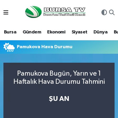
Asayiş
Nöbetçi Eczaneler
Bursa
Gündem
Ekonomi
Siyaset
Dünya
B
Bursa
Hava Durumu
Dünya
Namaz Vakitleri
Pamukova Hava Durumu
Eğitim
Trafik Durumu
Pamukova Bugün, Yarın ve 1
Ekonomi
Süper Lig Puan Durumu ve Fikstür
Haftalık Hava Durumu Tahmini
Genel
Tüm Manşetler
ŞU AN
Gündem
Son Dakika Haberleri
Magazin
Haber Arşivi