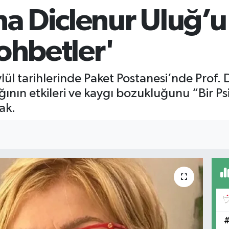
na Diclenur Uluğ’u 
Sohbetler'
lül tarihlerinde Paket Postanesi’nde Prof. 
ının etkileri ve kaygı bozukluğunu “Bir Ps
ak.