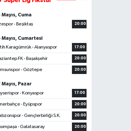
Süper Lig Fikstür
5 Mayıs, Cuma
zespor - Beşiktaş
20:00
6 Mayıs, Cumartesi
tih Karagümrük - Alanyaspor
17:00
ziantep FK - Başakşehir
20:00
msunspor - Göztepe
20:00
7 Mayıs, Pazar
yserispor - Konyaspor
17:00
nerbahçe - Eyüpspor
20:00
abzonspor - Gençlerbirliği S.K.
20:00
sımpaşa - Galatasaray
20:00