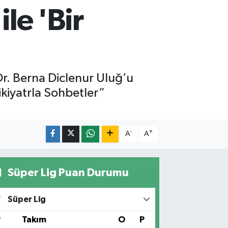
ile 'Bir
Dr. Berna Diclenur Uluğ’u
ikiyatrla Sohbetler”
-
+
A
A
Süper Lig Puan Durumu
Süper Lig
#
Takım
O
P