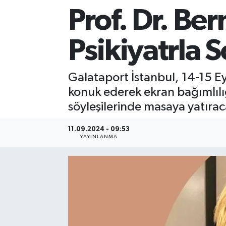
Prof. Dr. Ber
Sağlık
Psikiyatrla 
Siyaset
Spor
Galataport İstanbul, 14-15 Ey
konuk ederek ekran bağımlılığ
Teknoloji
söyleşilerinde masaya yatırac
Türkiye
11.09.2024 - 09:53
YAYINLANMA