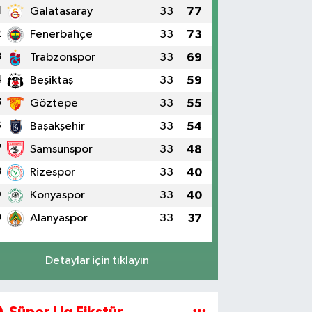
1
Galatasaray
33
77
2
Fenerbahçe
33
73
3
Trabzonspor
33
69
4
Beşiktaş
33
59
5
Göztepe
33
55
6
Başakşehir
33
54
7
Samsunspor
33
48
8
Rizespor
33
40
9
Konyaspor
33
40
0
Alanyaspor
33
37
Detaylar için tıklayın