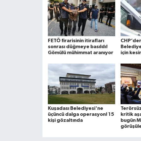
FETÖ firarisinin itirafları
CHP’de
sonrası düğmeye basıldı!
Belediye
Gömülü mühimmat aranıyor
için kesi
Kuşadası Belediyesi'ne
Terörsüz
üçüncü dalga operasyon! 15
kritik a
kişi gözaltında
bugün M
görüşül