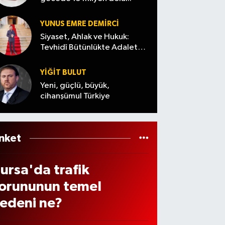
asıl
..(7
arı…
Ağust
laca
ğust
os
YUNUS EMRE DEMIRCI
?
s
2026
Siyaset, Ahlak ve Hukuk:
Tevhidî Bütünlükte Adalet
uma)
Denemesi
YİĞİT BULUT
Yeni, güçlü, büyük,
cihanşümul Türkiye
nket
ursa'da trafik
orununun temel
edeni ne?