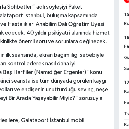
trla Sohbetler” adlı söyleşiyi Paket
1
Galataport İstanbul, buluşma kapsamında
Ri
ve Hastalıkları Anabilim Dalı Öğretim Üyesi
k edecek. 40 yıldır psikiyatri alanında hizmet
1
tkinlikte önemli soru ve sorunlara değinecek.
Fa
in ilk seansında, ekran bağımlılığı sebebiyle
Ga
arı kontrol ederek nasıl daha iyi
Sa
a Beş Harfliler (Namıdiğer Ergenler)” konu
kinci seansta ise tüm dünyada görülen kaygı
1
olları ve endişenin unutturduğu sevinç, neşe
Ka
yi Bir Arada Yaşayabilir Miyiz?” sorusuyla
Fe
Tr
yleşilere, Galataport İstanbul mobil
Ka