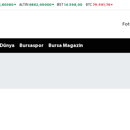
1,60380
6862,09000
14.598,00
79.591,74
ALTIN
BİST
BTC
Fot
Dünya
Bursaspor
Bursa Magazin