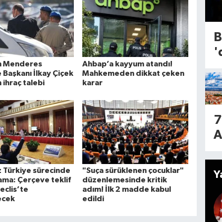
s
m
s
7
g
B
A
k
'
o
b
n Menderes
Ahbap’a kayyum atandı!
b
2
 Başkanı İlkay Çiçek
Mahkemeden dikkat çeken
d
1
n ihraç talebi
karar
g
i
l
e
f
7
i
a
A
k
o
c
İ
 Türkiye sürecinde
"Suça sürüklenen çocuklar"
Y
B
şama: Çerçeve teklif
düzenlemesinde kritik
e
eclis’te
adım! İlk 2 madde kabul
d
ecek
edildi
n
h
i