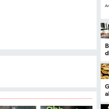
An
B
d
ş
i
k
s
G
K
a
r
a
k
d