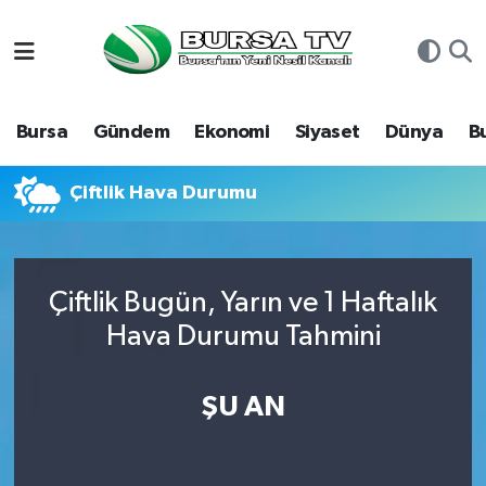
Asayiş
Nöbetçi Eczaneler
Bursa
Gündem
Ekonomi
Siyaset
Dünya
B
Bursa
Hava Durumu
Dünya
Namaz Vakitleri
Çiftlik Hava Durumu
Eğitim
Trafik Durumu
Çiftlik Bugün, Yarın ve 1 Haftalık
Ekonomi
Süper Lig Puan Durumu ve Fikstür
Hava Durumu Tahmini
Genel
Tüm Manşetler
ŞU AN
Gündem
Son Dakika Haberleri
Magazin
Haber Arşivi