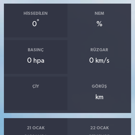
HISSEDILEN
NEM
°
0
%
BASINÇ
RÜZGAR
0
0
hpa
km/s
ÇIY
GÖRÜŞ
km
21 OCAK
22 OCAK