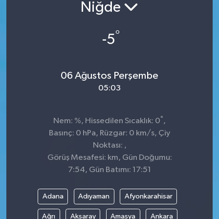
Niğde
Sağlık
°
-5
Siyaset
Spor
06 Ağustos Perşembe
05:03
Teknoloji
Türkiye
°
Nem: %, Hissedilen Sıcaklık: 0
,
Basınç: 0 hPa, Rüzgar: 0 km/s, Çiy
Noktası: ,
Görüş Mesafesi: km, Gün Doğumu:
7:54, Gün Batımı: 17:51
Adana
Adıyaman
Afyonkarahisar
Ağrı
Aksaray
Amasya
Ankara