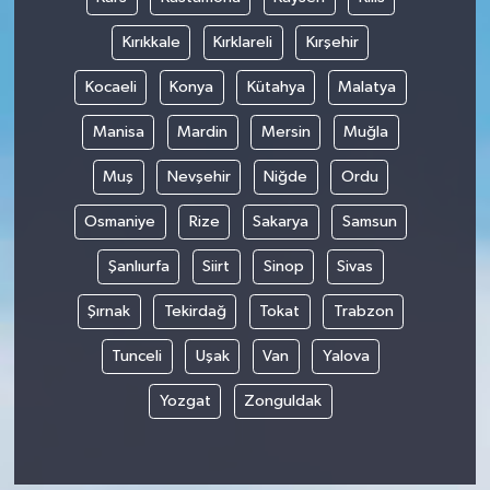
Kırıkkale
Kırklareli
Kırşehir
Kocaeli
Konya
Kütahya
Malatya
Manisa
Mardin
Mersin
Muğla
Muş
Nevşehir
Niğde
Ordu
Osmaniye
Rize
Sakarya
Samsun
Şanlıurfa
Siirt
Sinop
Sivas
Şırnak
Tekirdağ
Tokat
Trabzon
Tunceli
Uşak
Van
Yalova
Yozgat
Zonguldak