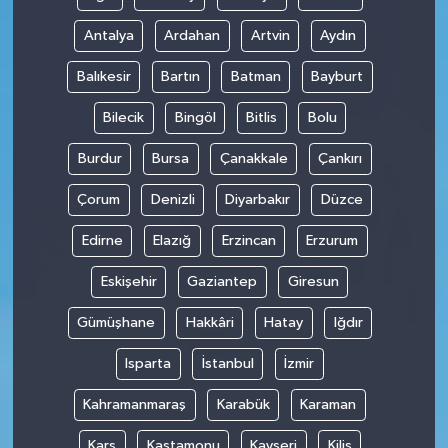
Antalya
Ardahan
Artvin
Aydın
Balıkesir
Bartın
Batman
Bayburt
Bilecik
Bingöl
Bitlis
Bolu
Burdur
Bursa
Çanakkale
Çankırı
Çorum
Denizli
Diyarbakır
Düzce
Edirne
Elazığ
Erzincan
Erzurum
Eskişehir
Gaziantep
Giresun
Gümüşhane
Hakkâri
Hatay
Iğdır
Isparta
İstanbul
İzmir
Kahramanmaraş
Karabük
Karaman
Kars
Kastamonu
Kayseri
Kilis