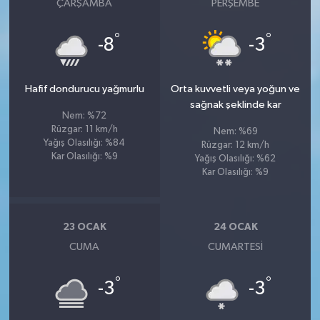
ÇARŞAMBA
PERŞEMBE
°
°
-8
-3
Hafif dondurucu yağmurlu
Orta kuvvetli veya yoğun ve
sağnak şeklinde kar
Nem: %72
Rüzgar: 11 km/h
Nem: %69
Yağış Olasılığı: %84
Rüzgar: 12 km/h
Kar Olasılığı: %9
Yağış Olasılığı: %62
Kar Olasılığı: %9
23 OCAK
24 OCAK
CUMA
CUMARTESI
°
°
-3
-3