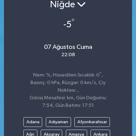
Niğde
Sağlık
°
-5
Siyaset
Spor
07 Ağustos Cuma
22:08
Teknoloji
Türkiye
°
Nem: %, Hissedilen Sıcaklık: 0
,
Basınç: 0 hPa, Rüzgar: 0 km/s, Çiy
Noktası: ,
Görüş Mesafesi: km, Gün Doğumu:
7:54, Gün Batımı: 17:51
Adana
Adıyaman
Afyonkarahisar
Ağrı
Aksaray
Amasya
Ankara