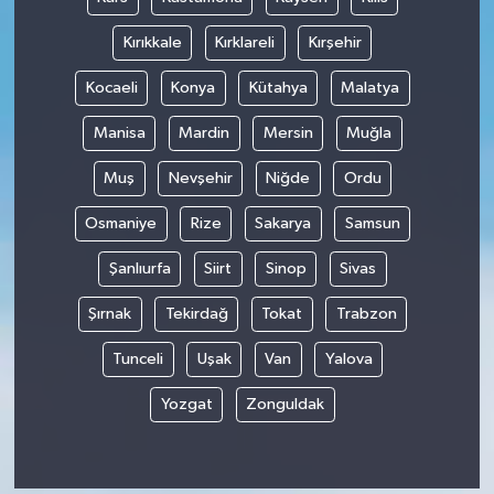
Kırıkkale
Kırklareli
Kırşehir
Kocaeli
Konya
Kütahya
Malatya
Manisa
Mardin
Mersin
Muğla
Muş
Nevşehir
Niğde
Ordu
Osmaniye
Rize
Sakarya
Samsun
Şanlıurfa
Siirt
Sinop
Sivas
Şırnak
Tekirdağ
Tokat
Trabzon
Tunceli
Uşak
Van
Yalova
Yozgat
Zonguldak