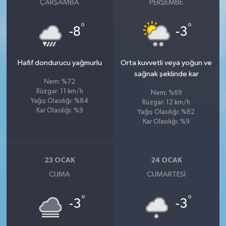
ÇARŞAMBA
PERŞEMBE
°
°
-8
-3
Hafif dondurucu yağmurlu
Orta kuvvetli veya yoğun ve
sağnak şeklinde kar
Nem: %72
Rüzgar: 11 km/h
Nem: %69
Yağış Olasılığı: %84
Rüzgar: 12 km/h
Kar Olasılığı: %9
Yağış Olasılığı: %62
Kar Olasılığı: %9
23 OCAK
24 OCAK
CUMA
CUMARTESI
°
°
-3
-3