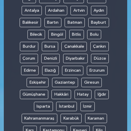
Antalya
Ardahan
Artvin
Aydın
Balıkesir
Bartın
Batman
Bayburt
Bilecik
Bingöl
Bitlis
Bolu
Burdur
Bursa
Çanakkale
Çankırı
Çorum
Denizli
Diyarbakır
Düzce
Edirne
Elazığ
Erzincan
Erzurum
Eskişehir
Gaziantep
Giresun
Gümüşhane
Hakkâri
Hatay
Iğdır
Isparta
İstanbul
İzmir
Kahramanmaraş
Karabük
Karaman
Kars
Kastamonu
Kayseri
Kilis