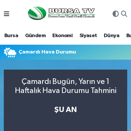
Asayiş
Nöbetçi Eczaneler
Bursa
Gündem
Ekonomi
Siyaset
Dünya
B
Bursa
Hava Durumu
Dünya
Namaz Vakitleri
Çamardı Hava Durumu
Eğitim
Trafik Durumu
Çamardı Bugün, Yarın ve 1
Ekonomi
Süper Lig Puan Durumu ve Fikstür
Haftalık Hava Durumu Tahmini
Genel
Tüm Manşetler
ŞU AN
Gündem
Son Dakika Haberleri
Magazin
Haber Arşivi