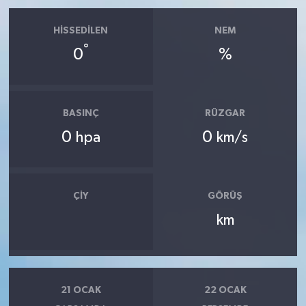
HISSEDILEN
NEM
°
0
%
BASINÇ
RÜZGAR
0
0
hpa
km/s
ÇIY
GÖRÜŞ
km
21 OCAK
22 OCAK