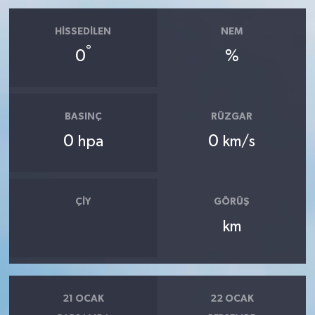
HISSEDILEN
NEM
°
0
%
BASINÇ
RÜZGAR
0
0
hpa
km/s
ÇIY
GÖRÜŞ
km
21 OCAK
22 OCAK