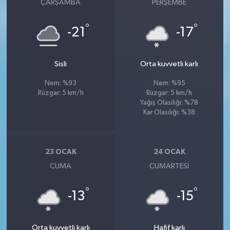
ÇARŞAMBA
PERŞEMBE
°
°
-21
-17
Sisli
Orta kuvvetli karlı
Nem: %93
Nem: %95
Rüzgar: 5 km/h
Rüzgar: 5 km/h
Yağış Olasılığı: %78
Kar Olasılığı: %38
23 OCAK
24 OCAK
CUMA
CUMARTESI
°
°
-13
-15
Orta kuvvetli karlı
Hafif karlı