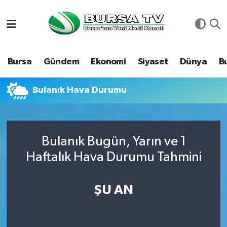
Asayiş
Nöbetçi Eczaneler
Bursa
Gündem
Ekonomi
Siyaset
Dünya
B
Bursa
Hava Durumu
Dünya
Namaz Vakitleri
Bulanık Hava Durumu
Eğitim
Trafik Durumu
Bulanık Bugün, Yarın ve 1
Ekonomi
Süper Lig Puan Durumu ve Fikstür
Haftalık Hava Durumu Tahmini
Genel
Tüm Manşetler
ŞU AN
Gündem
Son Dakika Haberleri
Magazin
Haber Arşivi