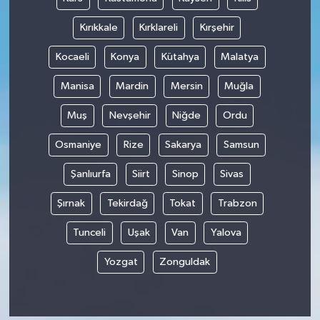
Kırıkkale
Kırklareli
Kırşehir
Kocaeli
Konya
Kütahya
Malatya
Manisa
Mardin
Mersin
Muğla
Muş
Nevşehir
Niğde
Ordu
Osmaniye
Rize
Sakarya
Samsun
Şanlıurfa
Siirt
Sinop
Sivas
Şırnak
Tekirdağ
Tokat
Trabzon
Tunceli
Uşak
Van
Yalova
Yozgat
Zonguldak