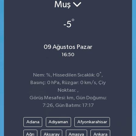
Muş
Sağlık
°
-5
Siyaset
Spor
09 Ağustos Pazar
16:50
Teknoloji
Türkiye
°
Nem: %, Hissedilen Sıcaklık: 0
,
Basınç: 0 hPa, Rüzgar: 0 km/s, Çiy
Noktası: ,
Görüş Mesafesi: km, Gün Doğumu:
7:26, Gün Batımı: 17:17
Adana
Adıyaman
Afyonkarahisar
Ağrı
Aksaray
Amasya
Ankara