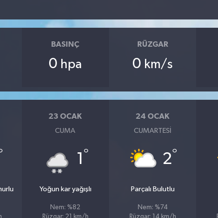
BASINÇ
RÜZGAR
0
0
hpa
km/s
23 OCAK
24 OCAK
CUMA
CUMARTESI
°
°
°
1
2
murlu
Yoğun kar yağışlı
Parçalı Bulutlu
Nem: %82
Nem: %74
h
Rüzgar: 21 km/h
Rüzgar: 14 km/h