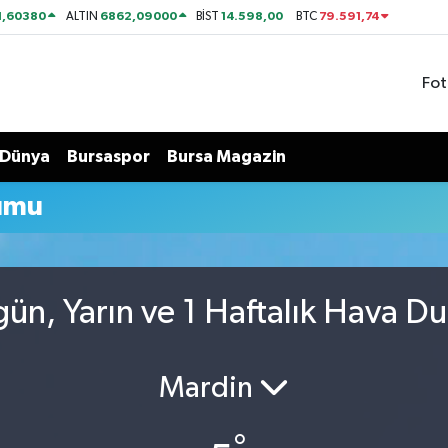
1,60380
6862,09000
14.598,00
79.591,74
ALTIN
BİST
BTC
Fot
Dünya
Bursaspor
Bursa Magazin
umu
ün, Yarın ve 1 Haftalık Hava D
Mardin