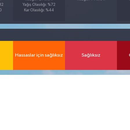
%82
Yağış Olasılığı: %72
20
Kar Olasılığı: %44
Hassaslar için sağlıksız
Sağlıksız