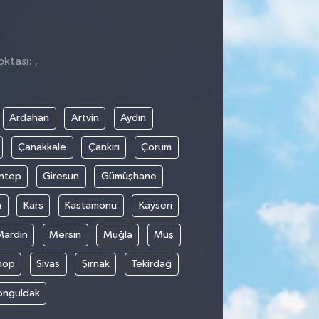
ktası: ,
Ardahan
Artvin
Aydın
Çanakkale
Çankırı
Çorum
ntep
Giresun
Gümüşhane
n
Kars
Kastamonu
Kayseri
Mardin
Mersin
Muğla
Muş
nop
Sivas
Şırnak
Tekirdağ
onguldak