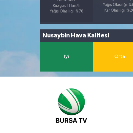
Nem: %57
Yağış Olasılığı: 
Rüzgar: 11 km/h
Kar Olasılığı: %
Yağış Olasılığı: %78
Nusaybin Hava Kalitesi
İyi
Orta