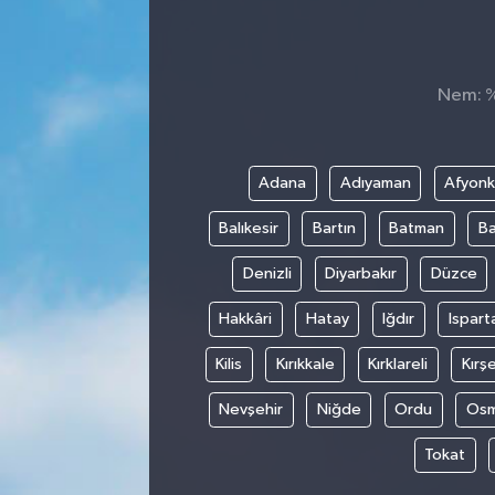
Sağlık
Siyaset
Nem: %,
Spor
Adana
Adıyaman
Afyonk
Teknoloji
Balıkesir
Bartın
Batman
Ba
Türkiye
Denizli
Diyarbakır
Düzce
Hakkâri
Hatay
Iğdır
Ispart
Kilis
Kırıkkale
Kırklareli
Kırşe
Nevşehir
Niğde
Ordu
Osm
Tokat