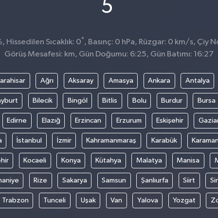
°
5
°
 Hissedilen Sıcaklık: 0
, Basınç: 0 hPa, Rüzgar: 0 km/s, Çiy No
Görüş Mesafesi: km, Gün Doğumu: 6:25, Gün Batımı: 16:27
arahisar
Ağrı
Aksaray
Amasya
Ankara
Antalya
yburt
Bilecik
Bingöl
Bitlis
Bolu
Burdur
Bursa
Edirne
Elazığ
Erzincan
Erzurum
Eskişehir
Gazia
a
İstanbul
İzmir
Kahramanmaraş
Karabük
Karama
hir
Kocaeli
Konya
Kütahya
Malatya
Manisa
aniye
Rize
Sakarya
Samsun
Şanlıurfa
Siirt
Si
Trabzon
Tunceli
Uşak
Van
Yalova
Yozgat
Z