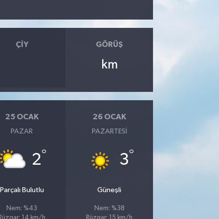
ÇIY
GÖRÜŞ
km
25 OCAK
26 OCAK
PAZAR
PAZARTESI
°
°
2
3
Parçalı Bulutlu
Güneşli
Nem: %43
Nem: %38
Rüzgar: 14 km/h
Rüzgar: 15 km/h