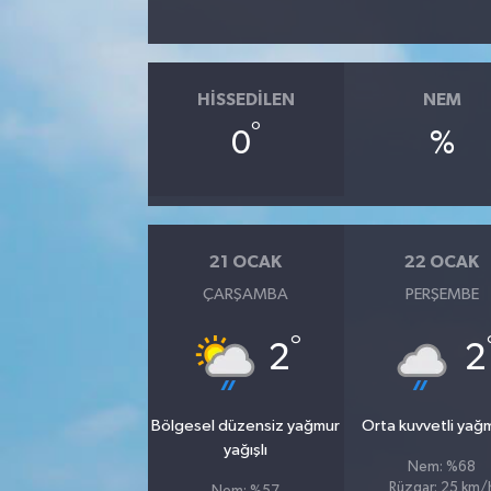
HISSEDILEN
NEM
°
0
%
21 OCAK
22 OCAK
ÇARŞAMBA
PERŞEMBE
°
2
2
Bölgesel düzensiz yağmur
Orta kuvvetli yağ
yağışlı
Nem: %68
Rüzgar: 25 km/