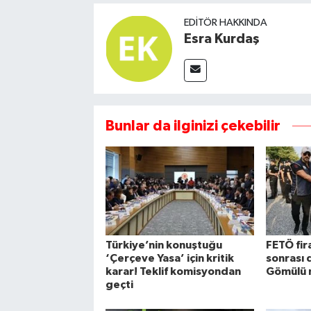
EDITÖR HAKKINDA
Esra Kurdaş
Bunlar da ilginizi çekebilir
Türkiye’nin konuştuğu
FETÖ fira
‘Çerçeve Yasa’ için kritik
sonrası 
karar! Teklif komisyondan
Gömülü 
geçti