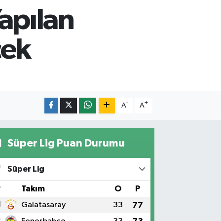
apılan
cek
-
+
A
A
Süper Lig Puan Durumu
Süper Lig
#
Takım
O
P
1
Galatasaray
33
77
2