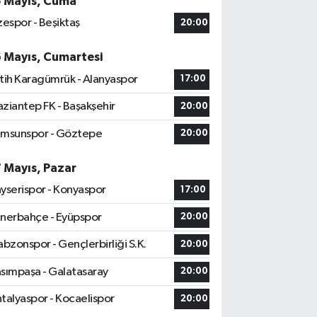
5 Mayıs, Cuma
zespor - Beşiktaş
20:00
6 Mayıs, Cumartesi
tih Karagümrük - Alanyaspor
17:00
ziantep FK - Başakşehir
20:00
msunspor - Göztepe
20:00
7 Mayıs, Pazar
yserispor - Konyaspor
17:00
nerbahçe - Eyüpspor
20:00
abzonspor - Gençlerbirliği S.K.
20:00
sımpaşa - Galatasaray
20:00
talyaspor - Kocaelispor
20:00