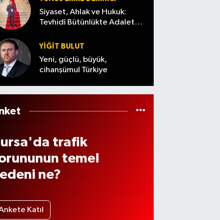
a
Siyaset, Ahlak ve Hukuk:
aşla
Tevhidî Bütünlükte Adalet
Denemesi
an
YİĞİT BULUT
levle
Yeni, güçlü, büyük,
cihanşümul Türkiye
inay
ıçrad
nket
ursa'da trafik
orununun temel
edeni ne?
Ankete Katıl