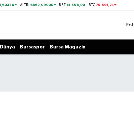
1,60380
6862,09000
14.598,00
79.591,74
ALTIN
BİST
BTC
Fot
Dünya
Bursaspor
Bursa Magazin