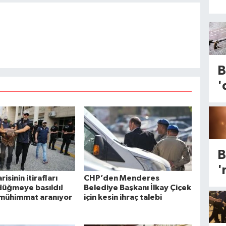
B
'
T
K
v
K
B
A
'
P
risinin itirafları
CHP’den Menderes
K
düğmeye basıldı!
Belediye Başkanı İlkay Çiçek
a
mühimmat aranıyor
için kesin ihraç talebi
a
A
İ
G