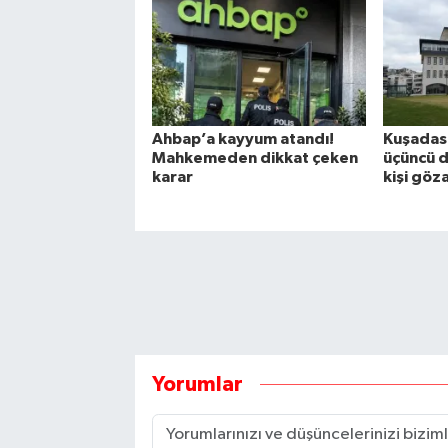
Ahbap’a kayyum atandı!
Kuşadası
Mahkemeden dikkat çeken
üçüncü d
karar
kişi göz
Yorumlar