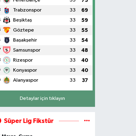
Fenerbahçe
33
73
3
Trabzonspor
33
69
4
Beşiktaş
33
59
5
Göztepe
33
55
6
Başakşehir
33
54
7
Samsunspor
33
48
8
Rizespor
33
40
9
Konyaspor
33
40
0
Alanyaspor
33
37
Detaylar için tıklayın
Süper Lig Fikstür