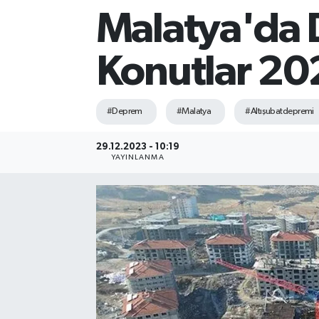
Malatya'da 
Sağlık
Konutlar 202
Siyaset
Spor
#Deprem
#Malatya
#Altışubatdepremi
Teknoloji
29.12.2023 - 10:19
YAYINLANMA
Türkiye