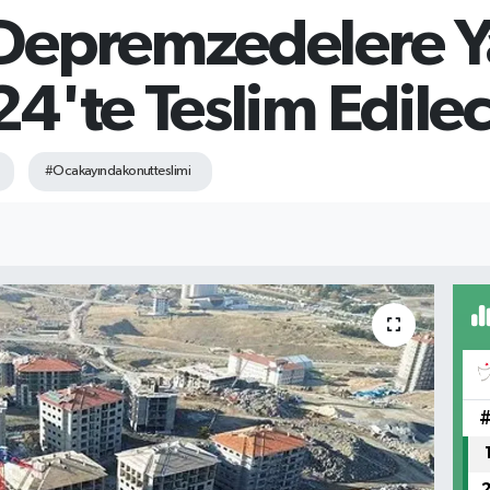
Depremzedelere Y
4'te Teslim Edile
#Ocakayındakonutteslimi