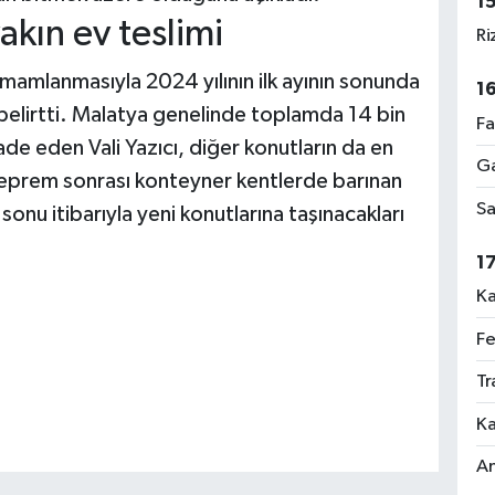
1
akın ev teslimi
Ri
tamamlanmasıyla 2024 yılının ilk ayının sonunda
1
 belirtti. Malatya genelinde toplamda 14 bin
Fa
ade eden Vali Yazıcı, diğer konutların da en
Ga
 Deprem sonrası konteyner kentlerde barınan
Sa
onu itibarıyla yeni konutlarına taşınacakları
1
Ka
Fe
Tr
Ka
An