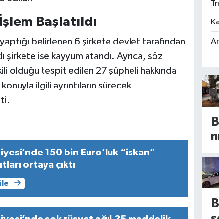
Tr
İşlem Başlatıldı
Ka
aptığı belirlenen 6 şirkete devlet tarafından
An
klı şirkete ise kayyum atandı. Ayrıca, söz
kili olduğu tespit edilen 27 şüpheli hakkında
 konuyla ilgili ayrıntıların sürecek
ti.
B
n
t
iyesi’nde 150 bin Euro’luk “iskan”
H
ıtları ortaya çıktı
üle
a
B
a
s