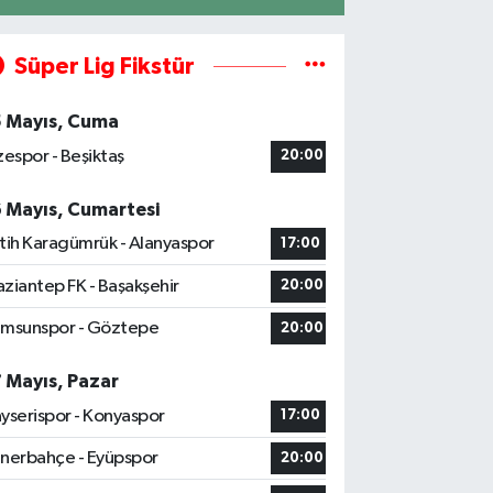
Süper Lig Fikstür
5 Mayıs, Cuma
zespor - Beşiktaş
20:00
6 Mayıs, Cumartesi
tih Karagümrük - Alanyaspor
17:00
ziantep FK - Başakşehir
20:00
msunspor - Göztepe
20:00
7 Mayıs, Pazar
yserispor - Konyaspor
17:00
nerbahçe - Eyüpspor
20:00