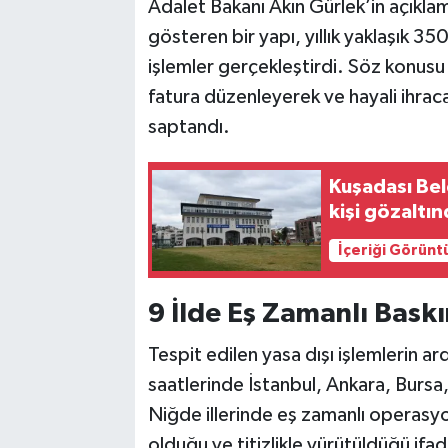
Adalet Bakanı Akın Gürlek’in açıkla
gösteren bir yapı, yıllık yaklaşık 3
işlemler gerçekleştirdi. Söz konusu
fatura düzenleyerek ve hayali ihrac
saptandı.
Kuşadası Bel
kişi gözaltı
İçeriği Görünt
9 İlde Eş Zamanlı Baskı
Tespit edilen yasa dışı işlemlerin 
saatlerinde İstanbul, Ankara, Bursa,
Niğde illerinde eş zamanlı operasyo
olduğu ve titizlikle yürütüldüğü ifad