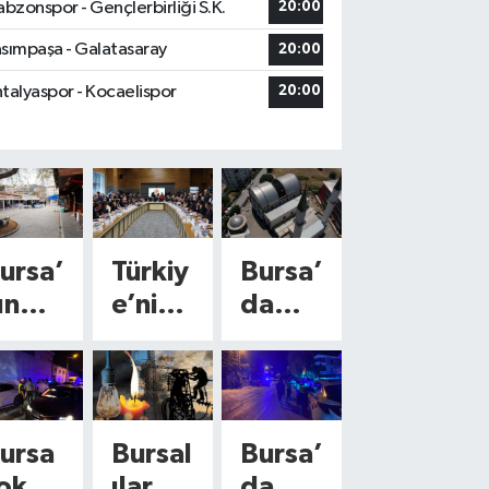
abzonspor - Gençlerbirliği S.K.
20:00
sımpaşa - Galatasaray
20:00
talyaspor - Kocaelispor
20:00
ursa’
Türkiy
Bursa’
ın
e’nin
da
arihi
konuş
ezber
al
tuğu
bozan
Meyd
‘Çerç
mimar
nı’nd
eve
i! 120
ursa
Bursal
Bursa’
 yeni
Yasa’
metre
okak
ılar
da