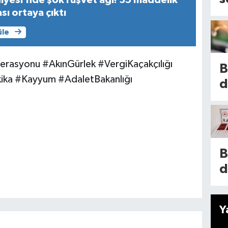
iyesi’nde şok rüşvet ağı! 35 maddelik
d
sı ortaya çıktı
l
a
üle
b
g
o
o
rasyonu #AkınGürlek #VergiKaçakçılığı
B
s
ka #Kayyum #AdaletBakanlığı
d
P
h
e
s
t
2
c
i
g
B
s
k
d
k
o
t
is
a
e
E
Y
p
n