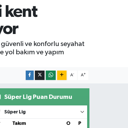
 kent
yor
 güvenli ve konforlu seyahat
de yol bakım ve yapım
-
+
A
A
Süper Lig Puan Durumu
Süper Lig
#
Takım
O
P