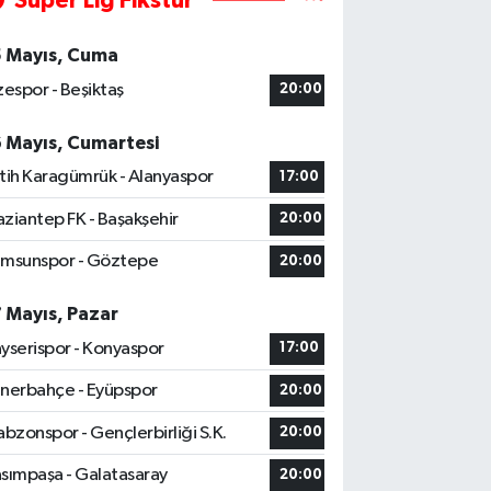
Süper Lig Fikstür
5 Mayıs, Cuma
zespor - Beşiktaş
20:00
6 Mayıs, Cumartesi
tih Karagümrük - Alanyaspor
17:00
ziantep FK - Başakşehir
20:00
msunspor - Göztepe
20:00
7 Mayıs, Pazar
yserispor - Konyaspor
17:00
nerbahçe - Eyüpspor
20:00
abzonspor - Gençlerbirliği S.K.
20:00
sımpaşa - Galatasaray
20:00