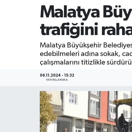
Malatya Büy
Sağlık
trafiğini rah
Siyaset
Spor
Malatya Büyükşehir Belediyesi
edebilmeleri adına sokak, cad
Teknoloji
çalışmalarını titizlikle sürdürü
Türkiye
06.11.2024 - 15:32
YAYINLANMA