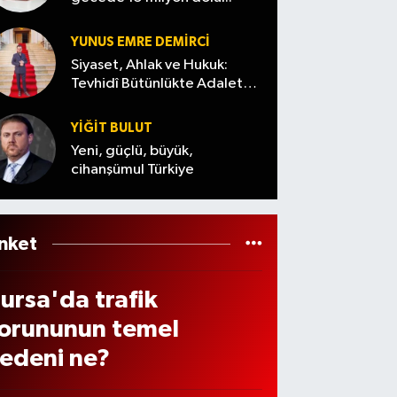
arek
den
sıçrad
tlen
tfaiye
ı
YUNUS EMRE DEMIRCI
iren
ri
Siyaset, Ahlak ve Hukuk:
amle
Tevhidî Bütünlükte Adalet
arala
Denemesi
 Yeni
dı
YİĞİT BULUT
rünü
Yeni, güçlü, büyük,
1
cihanşümul Türkiye
lde
aflar
 çıktı
nket
ursa'da trafik
orununun temel
edeni ne?