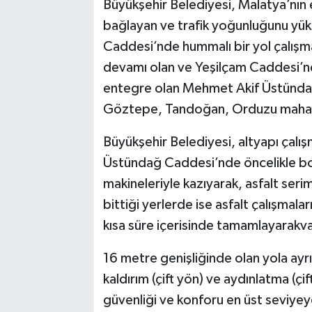
Büyükşehir Belediyesi, Malatya’nın en
bağlayan ve trafik yoğunluğunu y
Caddesi’nde hummalı bir yol çalışma
devamı olan ve Yeşilçam Caddesi’n
entegre olan Mehmet Akif Üstündağ 
Göztepe, Tandoğan, Orduzu mahallel
Büyükşehir Belediyesi, altyapı çal
Üstündağ Caddesi’nde öncelikle boz
makineleriyle kazıyarak, asfalt seri
bittiği yerlerde ise asfalt çalışmala
kısa süre içerisinde tamamlayarakv
16 metre genişliğinde olan yola ayrı
kaldırım (çift yön) ve aydınlatma (çif
güvenliği ve konforu en üst seviyeye