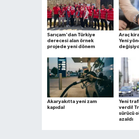
Sarıçam'dan Türkiye
Araç kir
derecesi alan örnek
Yeni yön
projede yeni dönem
değişiy
Akaryakıtta yeni zam
Yeni traf
kapıda!
verdi! T
sürücü ol
azaldı