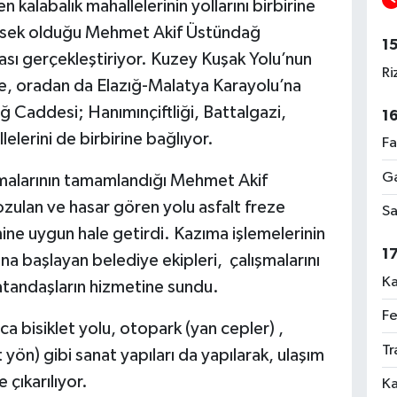
 kalabalık mahallelerinin yollarını birbirine
üksek olduğu Mehmet Akif Üstündağ
1
sı gerçekleştiriyor. Kuzey Kuşak Yolu’nun
Ri
e, oradan da Elazığ-Malatya Karayolu’na
Caddesi; Hanımınçiftliği, Battalgazi,
1
erini de birbirine bağlıyor.
Fa
Ga
ışmalarının tamamlandığı Mehmet Akif
ulan ve hasar gören yolu asfalt freze
Sa
mine uygun hale getirdi. Kazıma işlemelerinin
1
rına başlayan belediye ekipleri, çalışmalarını
Ka
atandaşların hizmetine sundu.
Fe
ca bisiklet yolu, otopark (yan cepler) ,
Tr
t yön) gibi sanat yapıları da yapılarak, ulaşım
 çıkarılıyor.
Ka