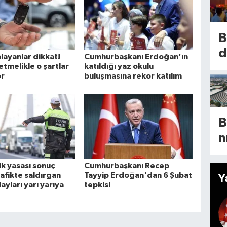
b
m
ı!
i
B
1
l
d
alayanlar dikkat!
Cumhurbaşkanı Erdoğan'ın
b
m
etmelikle o şartlar
katıldığı yaz okulu
y
ö
or
buluşmasına rekor katılım
n
y
a
s
m
o
d
B
k
n
t
y
a
ik yasası sonuç
Cumhurbaşkanı Recep
d
A
rafikte saldırgan
Tayyip Erdoğan'dan 6 Şubat
Y
d
ayları yarı yarıya
tepkisi
r
p
a
h