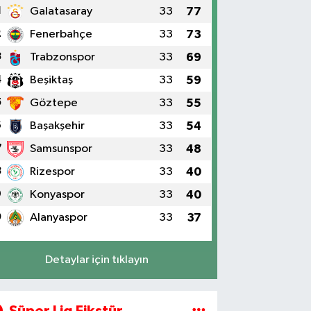
1
Galatasaray
33
77
2
Fenerbahçe
33
73
3
Trabzonspor
33
69
4
Beşiktaş
33
59
5
Göztepe
33
55
6
Başakşehir
33
54
7
Samsunspor
33
48
8
Rizespor
33
40
9
Konyaspor
33
40
0
Alanyaspor
33
37
Detaylar için tıklayın