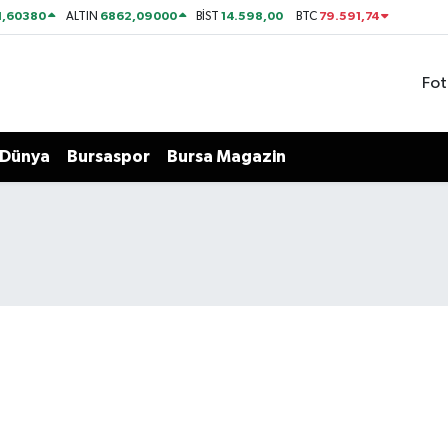
1,60380
6862,09000
14.598,00
79.591,74
ALTIN
BİST
BTC
Fot
Dünya
Bursaspor
Bursa Magazin