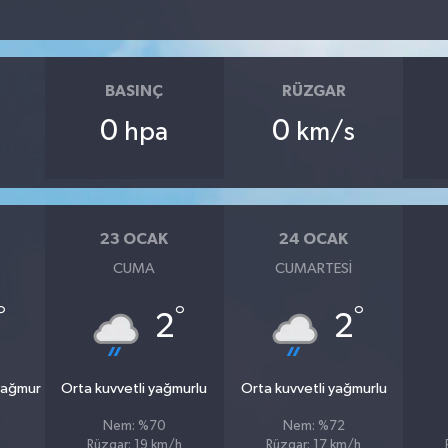
BASINÇ
RÜZGAR
0
0
hpa
km/s
23 OCAK
24 OCAK
CUMA
CUMARTESI
°
°
°
2
2
yağmur
Orta kuvvetli yağmurlu
Orta kuvvetli yağmurlu
Nem: %70
Nem: %72
Rüzgar: 19 km/h
Rüzgar: 17 km/h