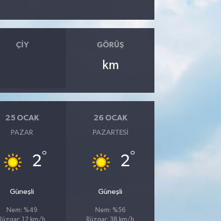
ÇIY
GÖRÜŞ
km
25 OCAK
26 OCAK
PAZAR
PAZARTESI
°
°
2
2
Güneşli
Güneşli
Nem: %49
Nem: %56
Rüzgar: 12 km/h
Rüzgar: 38 km/h