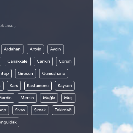
ktası: ,
Ardahan
Artvin
Aydın
Çanakkale
Çankırı
Çorum
ntep
Giresun
Gümüşhane
n
Kars
Kastamonu
Kayseri
Mardin
Mersin
Muğla
Muş
nop
Sivas
Şırnak
Tekirdağ
onguldak