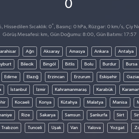
°
0
°
 Hissedilen Sıcaklık: 0
, Basınç: 0 hPa, Rüzgar: 0 km/s, Çiy No
Görüş Mesafesi: km, Gün Doğumu: 8:00, Gün Batımı: 17:57
arahisar
Ağrı
Aksaray
Amasya
Ankara
Antalya
yburt
Bilecik
Bingöl
Bitlis
Bolu
Burdur
Bursa
Edirne
Elazığ
Erzincan
Erzurum
Eskişehir
Gazia
a
İstanbul
İzmir
Kahramanmaraş
Karabük
Karama
hir
Kocaeli
Konya
Kütahya
Malatya
Manisa
aniye
Rize
Sakarya
Samsun
Şanlıurfa
Siirt
Si
Trabzon
Tunceli
Uşak
Van
Yalova
Yozgat
Z