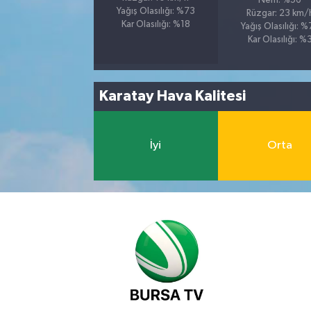
Nem: %56
Yağış Olasılığı: %73
Rüzgar: 23 km/
Kar Olasılığı: %18
Yağış Olasılığı: 
Kar Olasılığı: %
Karatay Hava Kalitesi
İyi
Orta