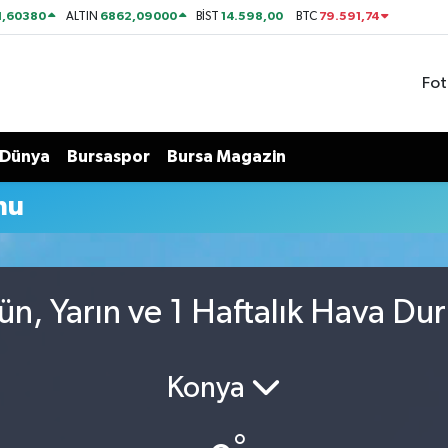
1,60380
6862,09000
14.598,00
79.591,74
ALTIN
BİST
BTC
Fot
Dünya
Bursaspor
Bursa Magazin
mu
ün, Yarın ve 1 Haftalık Hava Du
Konya