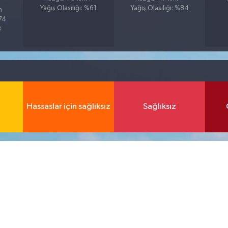
Yağış Olasılığı: %61
Yağış Olasılığı: %84
h
%74
3
Hassaslar için sağlıksız
Sağlıksız