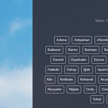
Sağlık
Siyaset
Nem: %,
Spor
Adana
Adıyaman
Afyonk
Teknoloji
Balıkesir
Bartın
Batman
Ba
Türkiye
Denizli
Diyarbakır
Düzce
Hakkâri
Hatay
Iğdır
Ispart
Kilis
Kırıkkale
Kırklareli
Kırşe
Nevşehir
Niğde
Ordu
Osm
Tokat