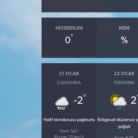
HISSEDILEN
NEM
°
0
%
21 OCAK
22 OCAK
ÇARŞAMBA
PERŞEMBE
°
-2
2
Hafif dondurucu yağmurlu
Bölgesel düzensiz 
yağışlı
Nem: %61
Rüzgar: 10 km/h