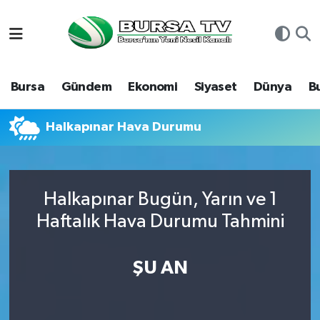
Asayiş
Nöbetçi Eczaneler
Bursa
Gündem
Ekonomi
Siyaset
Dünya
B
Bursa
Hava Durumu
Dünya
Namaz Vakitleri
Halkapınar Hava Durumu
Eğitim
Trafik Durumu
Halkapınar Bugün, Yarın ve 1
Ekonomi
Süper Lig Puan Durumu ve Fikstür
Haftalık Hava Durumu Tahmini
Genel
Tüm Manşetler
ŞU AN
Gündem
Son Dakika Haberleri
Magazin
Haber Arşivi