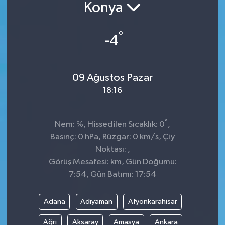
Konya
Sağlık
°
-4
Siyaset
Spor
09 Ağustos Pazar
18:16
Teknoloji
Türkiye
°
Nem: %, Hissedilen Sıcaklık: 0
,
Basınç: 0 hPa, Rüzgar: 0 km/s, Çiy
Noktası: ,
Görüş Mesafesi: km, Gün Doğumu:
7:54, Gün Batımı: 17:54
Adana
Adıyaman
Afyonkarahisar
Ağrı
Aksaray
Amasya
Ankara