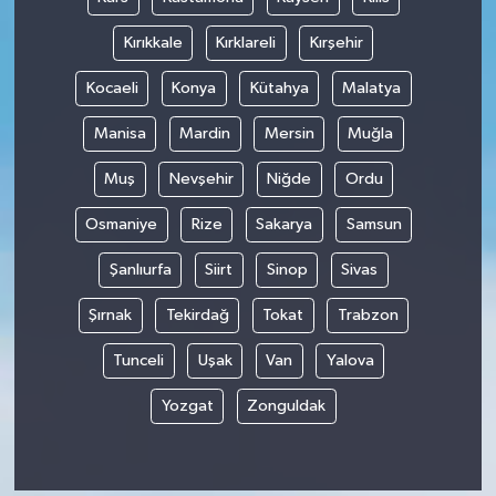
Kırıkkale
Kırklareli
Kırşehir
Kocaeli
Konya
Kütahya
Malatya
Manisa
Mardin
Mersin
Muğla
Muş
Nevşehir
Niğde
Ordu
Osmaniye
Rize
Sakarya
Samsun
Şanlıurfa
Siirt
Sinop
Sivas
Şırnak
Tekirdağ
Tokat
Trabzon
Tunceli
Uşak
Van
Yalova
Yozgat
Zonguldak