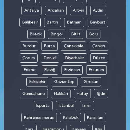
Antalya
Ardahan
Artvin
Aydın
Balıkesir
Bartın
Batman
Bayburt
Bilecik
Bingöl
Bitlis
Bolu
Burdur
Bursa
Çanakkale
Çankırı
Çorum
Denizli
Diyarbakır
Düzce
Edirne
Elazığ
Erzincan
Erzurum
Eskişehir
Gaziantep
Giresun
Gümüşhane
Hakkâri
Hatay
Iğdır
Isparta
İstanbul
İzmir
Kahramanmaraş
Karabük
Karaman
Kars
Kastamonu
Kayseri
Kilis