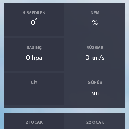
HISSEDILEN
NEM
°
0
%
BASINÇ
RÜZGAR
0
0
hpa
km/s
ÇIY
GÖRÜŞ
km
21 OCAK
22 OCAK