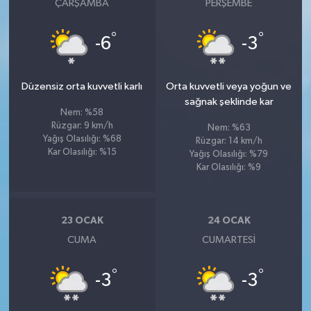
ÇARŞAMBA
PERŞEMBE
°
°
-6
-3
Düzensiz orta kuvvetli karlı
Orta kuvvetli veya yoğun ve
sağnak şeklinde kar
Nem: %58
Rüzgar: 9 km/h
Nem: %63
Yağış Olasılığı: %68
Rüzgar: 14 km/h
Kar Olasılığı: %15
Yağış Olasılığı: %79
Kar Olasılığı: %9
23 OCAK
24 OCAK
CUMA
CUMARTESI
°
°
-3
-3