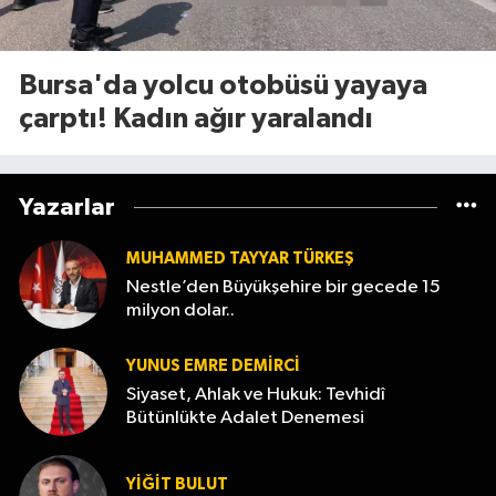
Bursa'da yolcu otobüsü yayaya
çarptı! Kadın ağır yaralandı
Yazarlar
MUHAMMED TAYYAR TÜRKEŞ
Nestle’den Büyükşehire bir gecede 15
milyon dolar..
YUNUS EMRE DEMIRCI
Siyaset, Ahlak ve Hukuk: Tevhidî
Bütünlükte Adalet Denemesi
YİĞİT BULUT