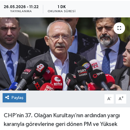
26.05.2026 - 11:22
1 DK
Sağlık
YAYINLANMA
OKUNMA SÜRESI
Siyaset
Spor
Teknoloji
Türkiye
Paylaş
-
+
A
A
CHP’nin 37. Olağan Kurultayı’nın ardından yargı
kararıyla görevlerine geri dönen PM ve Yüksek