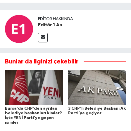
EDITÖR HAKKINDA
Editör 1 Aa
Bunlar da ilginizi çekebilir
Bursa’da CHP’den ayrılan
3 CHP'li Belediye Başkanı Ak
belediye başkanları kimler?
Parti'ye geçiyor
İşte YENİ Parti’ye geçen
isimler