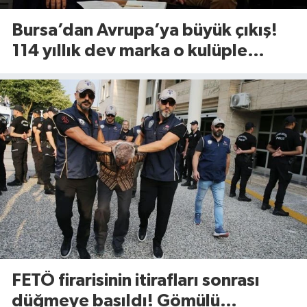
Bursa’dan Avrupa’ya büyük çıkış!
114 yıllık dev marka o kulüple
anlaştı
FETÖ firarisinin itirafları sonrası
düğmeye basıldı! Gömülü