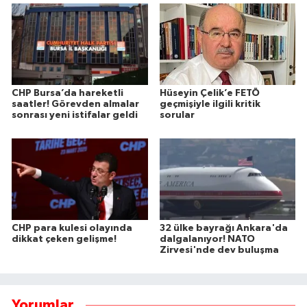
CHP Bursa’da hareketli
Hüseyin Çelik’e FETÖ
saatler! Görevden almalar
geçmişiyle ilgili kritik
sonrası yeni istifalar geldi
sorular
CHP para kulesi olayında
32 ülke bayrağı Ankara'da
dikkat çeken gelişme!
dalgalanıyor! NATO
Zirvesi'nde dev buluşma
Yorumlar