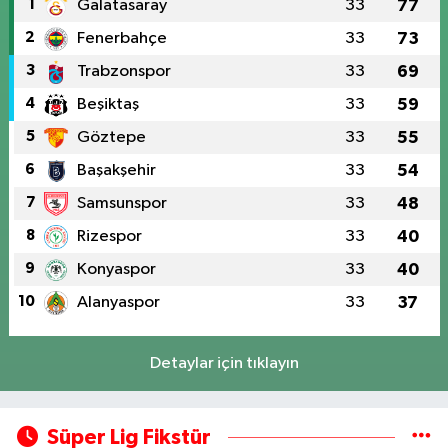
1
Galatasaray
33
77
2
Fenerbahçe
33
73
3
Trabzonspor
33
69
4
Beşiktaş
33
59
5
Göztepe
33
55
6
Başakşehir
33
54
7
Samsunspor
33
48
8
Rizespor
33
40
9
Konyaspor
33
40
10
Alanyaspor
33
37
Detaylar için tıklayın
Süper Lig Fikstür