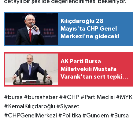
detaylı bir şekilde değerlendirilmesi bekleniyor.
Kılıçdaroğlu 28
Mayıs'ta CHP Genel
Merkezi'ne gidecek!
AK Parti Bursa
Milletvekili Mustafa
Varank'tan sert tepki:
"Hadi oradan
ikiyüzlüler!"
#bursa #bursahaber ##CHP #PartiMeclisi #MYK
#KemalKılıçdaroğlu #Siyaset
#CHPGenelMerkezi #Politika #Gündem #Bursa