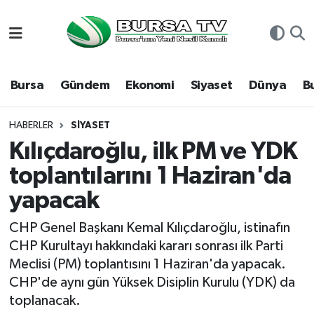
Asayiş
Nöbetçi Eczaneler
Bursa
Gündem
Ekonomi
Siyaset
Dünya
B
Bursa
Hava Durumu
Dünya
Namaz Vakitleri
HABERLER
SIYASET
Kılıçdaroğlu, ilk PM ve YDK
Eğitim
Trafik Durumu
toplantılarını 1 Haziran'da
yapacak
Ekonomi
Süper Lig Puan Durumu ve Fikstür
CHP Genel Başkanı Kemal Kılıçdaroğlu, istinafın
Genel
Tüm Manşetler
CHP Kurultayı hakkındaki kararı sonrası ilk Parti
Meclisi (PM) toplantısını 1 Haziran'da yapacak.
Gündem
Son Dakika Haberleri
CHP'de aynı gün Yüksek Disiplin Kurulu (YDK) da
toplanacak.
Magazin
Haber Arşivi