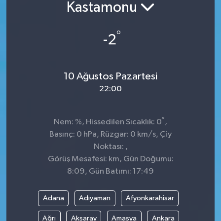
Kastamonu
Sağlık
°
-2
Siyaset
Spor
10 Ağustos Pazartesi
22:00
Teknoloji
Türkiye
°
Nem: %, Hissedilen Sıcaklık: 0
,
Basınç: 0 hPa, Rüzgar: 0 km/s, Çiy
Noktası: ,
Görüş Mesafesi: km, Gün Doğumu:
8:09, Gün Batımı: 17:49
Adana
Adıyaman
Afyonkarahisar
Ağrı
Aksaray
Amasya
Ankara