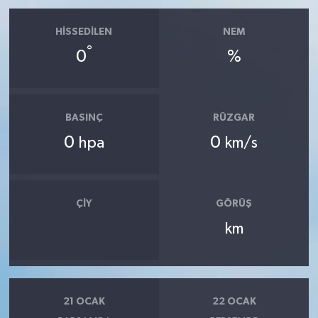
HISSEDILEN
NEM
°
0
%
BASINÇ
RÜZGAR
0
0
hpa
km/s
ÇIY
GÖRÜŞ
km
21 OCAK
22 OCAK