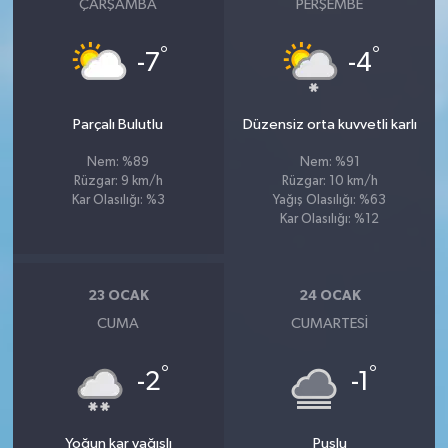
ÇARŞAMBA
PERŞEMBE
°
°
-7
-4
Parçalı Bulutlu
Düzensiz orta kuvvetli karlı
Nem: %89
Nem: %91
Rüzgar: 9 km/h
Rüzgar: 10 km/h
Kar Olasılığı: %3
Yağış Olasılığı: %63
Kar Olasılığı: %12
23 OCAK
24 OCAK
CUMA
CUMARTESI
°
°
-2
-1
Yoğun kar yağışlı
Puslu