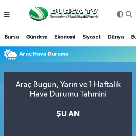
Asayiş
Nöbetçi Eczaneler
Bursa
Gündem
Ekonomi
Siyaset
Dünya
B
Bursa
Hava Durumu
Dünya
Namaz Vakitleri
Araç Hava Durumu
Eğitim
Trafik Durumu
Araç Bugün, Yarın ve 1 Haftalık
Ekonomi
Süper Lig Puan Durumu ve Fikstür
Hava Durumu Tahmini
Genel
Tüm Manşetler
ŞU AN
Gündem
Son Dakika Haberleri
Magazin
Haber Arşivi