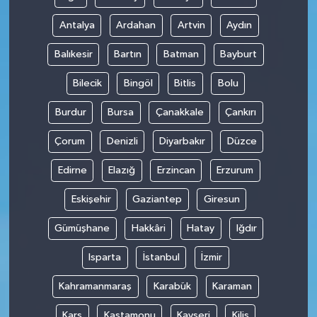
Antalya
Ardahan
Artvin
Aydın
Balıkesir
Bartın
Batman
Bayburt
Bilecik
Bingöl
Bitlis
Bolu
Burdur
Bursa
Çanakkale
Çankırı
Çorum
Denizli
Diyarbakır
Düzce
Edirne
Elazığ
Erzincan
Erzurum
Eskişehir
Gaziantep
Giresun
Gümüşhane
Hakkâri
Hatay
Iğdır
Isparta
İstanbul
İzmir
Kahramanmaraş
Karabük
Karaman
Kars
Kastamonu
Kayseri
Kilis