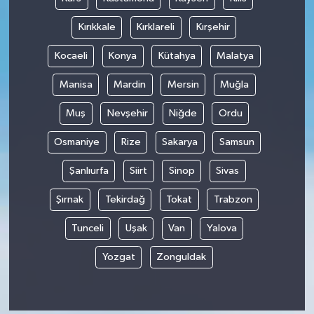
Kırıkkale
Kırklareli
Kırşehir
Kocaeli
Konya
Kütahya
Malatya
Manisa
Mardin
Mersin
Muğla
Muş
Nevşehir
Niğde
Ordu
Osmaniye
Rize
Sakarya
Samsun
Şanlıurfa
Siirt
Sinop
Sivas
Şırnak
Tekirdağ
Tokat
Trabzon
Tunceli
Uşak
Van
Yalova
Yozgat
Zonguldak