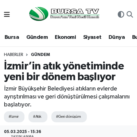
Asayiş
Nöbetçi Eczaneler
Bursa
Gündem
Ekonomi
Siyaset
Dünya
B
Bursa
Hava Durumu
Dünya
Namaz Vakitleri
HABERLER
GÜNDEM
İzmir’in atık yönetiminde
Eğitim
Trafik Durumu
yeni bir dönem başlıyor
Ekonomi
Süper Lig Puan Durumu ve Fikstür
İzmir Büyükşehir Belediyesi atıkların evlerde
ayrıştırılması ve geri dönüştürülmesi çalışmalarını
Genel
Tüm Manşetler
başlatıyor.
Gündem
Son Dakika Haberleri
#Izmir
#Atık
#Geri dönüşüm
Magazin
Haber Arşivi
05.03.2025 - 15:36
YAYINLANMA