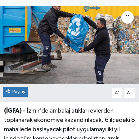
Sağlık
Siyaset
Spor
Teknoloji
Türkiye
Paylaş
-
+
A
A
(İGFA) -
İzmir’de ambalaj atıkları evlerden
toplanarak ekonomiye kazandırılacak. 6 ilçedeki 8
mahallede başlayacak pilot uygulamayı iki yıl
içinde tüm kente yayacaklarını belirten İzmir