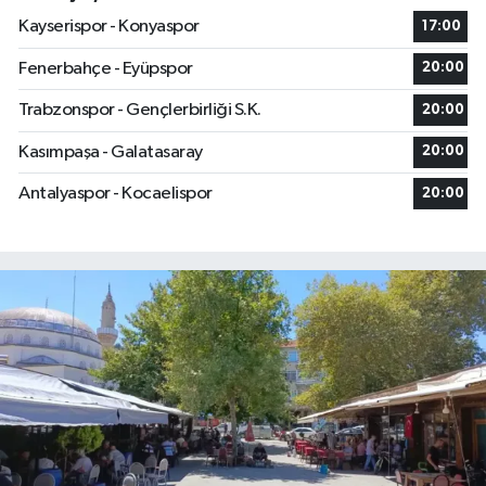
Kayserispor - Konyaspor
17:00
Fenerbahçe - Eyüpspor
20:00
Trabzonspor - Gençlerbirliği S.K.
20:00
Kasımpaşa - Galatasaray
20:00
Antalyaspor - Kocaelispor
20:00