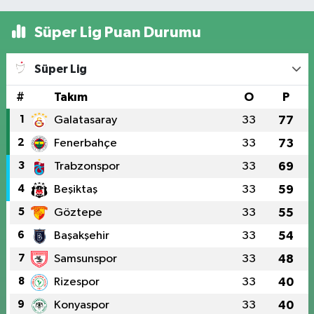
Süper Lig Puan Durumu
Süper Lig
#
Takım
O
P
1
Galatasaray
33
77
2
Fenerbahçe
33
73
3
Trabzonspor
33
69
4
Beşiktaş
33
59
5
Göztepe
33
55
6
Başakşehir
33
54
7
Samsunspor
33
48
8
Rizespor
33
40
9
Konyaspor
33
40