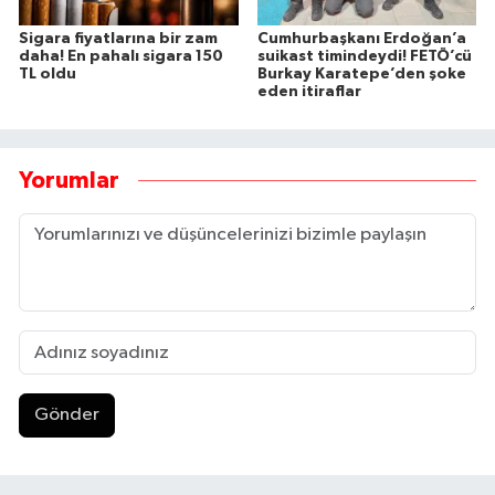
Sigara fiyatlarına bir zam
Cumhurbaşkanı Erdoğan’a
daha! En pahalı sigara 150
suikast timindeydi! FETÖ’cü
TL oldu
Burkay Karatepe’den şoke
eden itiraflar
Yorumlar
Gönder