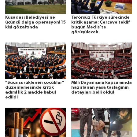
Kuşadası Belediyesi'ne
Terörsüz Türkiye sürecinde
üçüncü dalga operasyon! 15
kritik aşama: Çerçeve teklif
kişi gözaltında
bugün Meclis’te
görüşülecek
"Suça sürüklenen çocuklar"
Milli Dayanışma kapsamında
düzenlemesinde kritik
hazırlanan yasa taslağının
adım! İlk 2 madde kabul
detayları belli oldu!
edildi