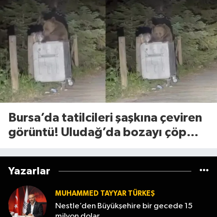
Bursa’da tatilcileri şaşkına çeviren
görüntü! Uludağ’da bozayı çöp
konteynerlerini karıştırdı
Yazarlar
MUHAMMED TAYYAR TÜRKEŞ
Nestle’den Büyükşehire bir gecede 15
milyon dolar..