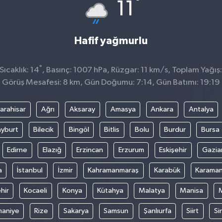
°
11
Hafif yağmurlu
°
ıcaklık: 14
, Basınç: 1007 hPa, Rüzgar: 11 km/s, Toplam Yağış:
Görüş Mesafesi: 8 km, Gün Doğumu: 7:14, Gün Batımı: 19:19
arahisar
Ağrı
Aksaray
Amasya
Ankara
Antalya
yburt
Bilecik
Bingöl
Bitlis
Bolu
Burdur
Bursa
Edirne
Elazığ
Erzincan
Erzurum
Eskişehir
Gazia
a
İstanbul
İzmir
Kahramanmaraş
Karabük
Karama
hir
Kocaeli
Konya
Kütahya
Malatya
Manisa
aniye
Rize
Sakarya
Samsun
Şanlıurfa
Siirt
Si