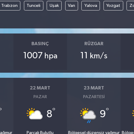
Trabzon
Tunceli
Uşak
Van
Yalova
Yozgat
Z
BASINÇ
RÜZGAR
1007
11
hpa
km/s
22 MART
23 MART
PAZAR
PAZARTESI
°
°
°
8
9
yağmur
Parçalı Bulutlu
Bölgesel düzensiz yağmur
Bölge