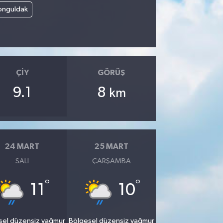
onguldak
ÇIY
GÖRÜŞ
9.1
8
km
24 MART
25 MART
SALI
ÇARŞAMBA
°
°
11
10
sel düzensiz yağmur
Bölgesel düzensiz yağmur