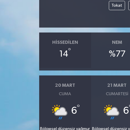
Tokat
HISSEDILEN
NEM
°
14
%77
20 MART
21 MART
CUMA
CUMARTESI
°
6
6
Bölgesel düzensiz yağmur
Bölgesel düzensiz 