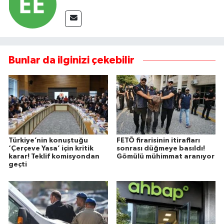
Bunlar da ilginizi çekebilir
Türkiye’nin konuştuğu
FETÖ firarisinin itirafları
‘Çerçeve Yasa’ için kritik
sonrası düğmeye basıldı!
karar! Teklif komisyondan
Gömülü mühimmat aranıyor
geçti