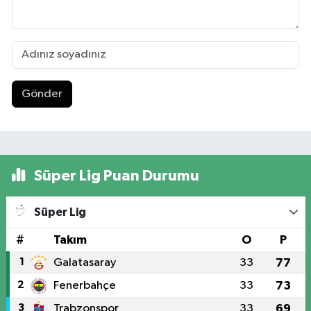
Gönder
Süper Lig Puan Durumu
Süper Lig
#
Takım
O
P
1
Galatasaray
33
77
2
Fenerbahçe
33
73
3
Trabzonspor
33
69