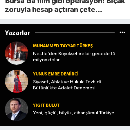
Bursa’da film gibi operasyon! Bıçak
zoruyla hesap açtıran çete
çökertildi
Yazarlar
MUHAMMED TAYYAR TÜRKEŞ
Nestle’den Büyükşehire bir gecede 15
milyon dolar..
YUNUS EMRE DEMIRCI
Siyaset, Ahlak ve Hukuk: Tevhidî
Bütünlükte Adalet Denemesi
YİĞİT BULUT
Yeni, güçlü, büyük, cihanşümul Türkiye