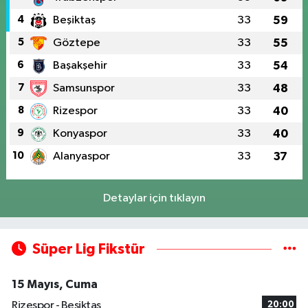
4
Beşiktaş
33
59
5
Göztepe
33
55
6
Başakşehir
33
54
7
Samsunspor
33
48
8
Rizespor
33
40
9
Konyaspor
33
40
10
Alanyaspor
33
37
Detaylar için tıklayın
Süper Lig Fikstür
15 Mayıs, Cuma
Rizespor - Beşiktaş
20:00