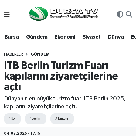
Asayiş
Nöbetçi Eczaneler
Bursa
Gündem
Ekonomi
Siyaset
Dünya
B
Bursa
Hava Durumu
Dünya
Namaz Vakitleri
HABERLER
GÜNDEM
ITB Berlin Turizm Fuarı
Eğitim
Trafik Durumu
kapılarını ziyaretçilerine
açtı
Ekonomi
Süper Lig Puan Durumu ve Fikstür
Dünyanın en büyük turizm fuarı ITB Berlin 2025,
Genel
Tüm Manşetler
kapılarını ziyaretçilerine açtı.
Gündem
Son Dakika Haberleri
#Itb
#Berlin
#Turizm
Magazin
Haber Arşivi
04.03.2025 - 17:15