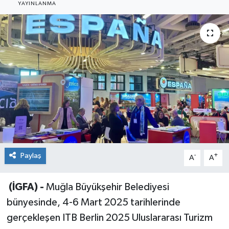
YAYINLANMA
Sağlık
Siyaset
Spor
Teknoloji
Türkiye
Paylaş
-
+
A
A
(İGFA) -
Muğla Büyükşehir Belediyesi
bünyesinde, 4-6 Mart 2025 tarihlerinde
gerçekleşen ITB Berlin 2025 Uluslararası Turizm