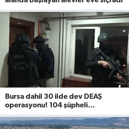
alanda başlayan alevler eve sıçradı
Bursa dahil 30 ilde dev DEAŞ
operasyonu! 104 şüpheli
gözaltında