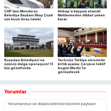
CHP’den Menderes
Ahbap’a kayyum atandı!
Belediye Başkanı İlkay Çiçek
Mahkemeden dikkat çeken
için kesin ihraç talebi
karar
Kuşadası Belediyesi'ne
Terörsüz Türkiye sürecinde
üçüncü dalga operasyon! 15
kritik aşama: Çerçeve teklif
kişi gözaltında
bugün Meclis’te
görüşülecek
Yorumlar