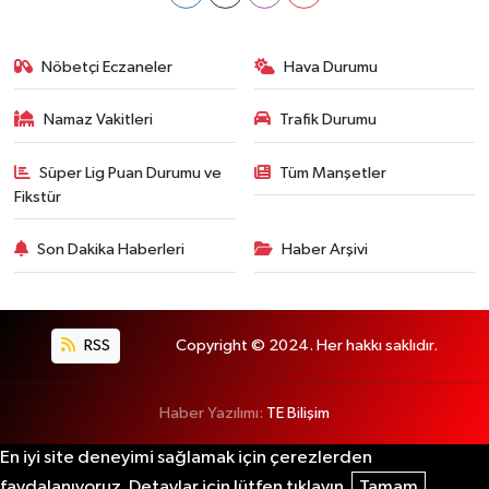
Nöbetçi Eczaneler
Hava Durumu
Namaz Vakitleri
Trafik Durumu
Süper Lig Puan Durumu ve
Tüm Manşetler
Fikstür
Son Dakika Haberleri
Haber Arşivi
RSS
Copyright © 2024. Her hakkı saklıdır.
Haber Yazılımı:
TE Bilişim
En iyi site deneyimi sağlamak için çerezlerden
faydalanıyoruz. Detaylar için lütfen tıklayın.
Tamam