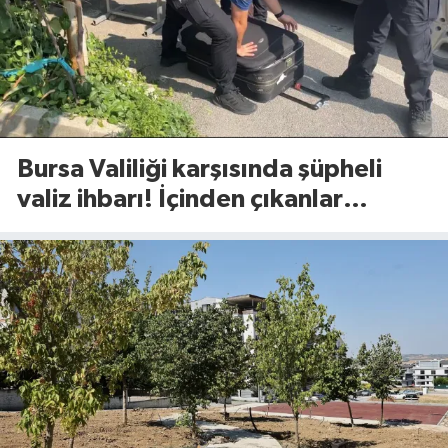
Bursa Valiliği karşısında şüpheli
valiz ihbarı! İçinden çıkanlar
şaşırttı