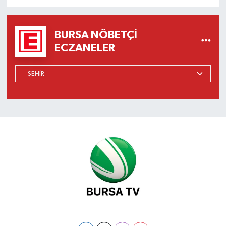
BURSA NÖBETÇI
ECZANELER