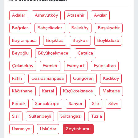
Adalar
Arnavutköy
Ataşehir
Avcılar
Bağcılar
Bahçelievler
Bakırköy
Başakşehir
Bayrampaşa
Beşiktaş
Beykoz
Beylikdüzü
Beyoğlu
Büyükçekmece
Çatalca
Çekmeköy
Esenler
Esenyurt
Eyüpsultan
Fatih
Gaziosmanpaşa
Güngören
Kadıköy
Kâğıthane
Kartal
Küçükçekmece
Maltepe
Pendik
Sancaktepe
Sarıyer
Şile
Silivri
Şişli
Sultanbeyli
Sultangazi
Tuzla
Ümraniye
Üsküdar
Zeytinburnu