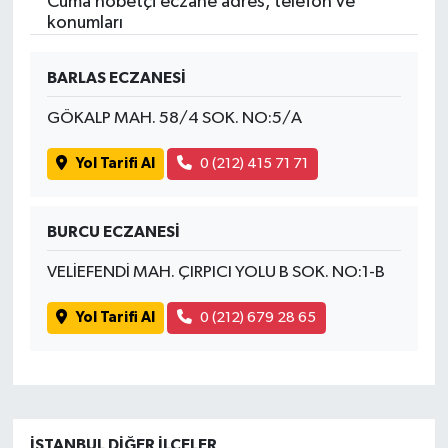
Cuma nöbetçi eczane adres, telefon ve
konumları
BARLAS ECZANESİ
GÖKALP MAH. 58/4 SOK. NO:5/A
Yol Tarifi Al
0 (212) 415 71 71
BURCU ECZANESİ
VELİEFENDİ MAH. ÇIRPICI YOLU B SOK. NO:1-B
Yol Tarifi Al
0 (212) 679 28 65
İSTANBUL DIĞER İLÇELER