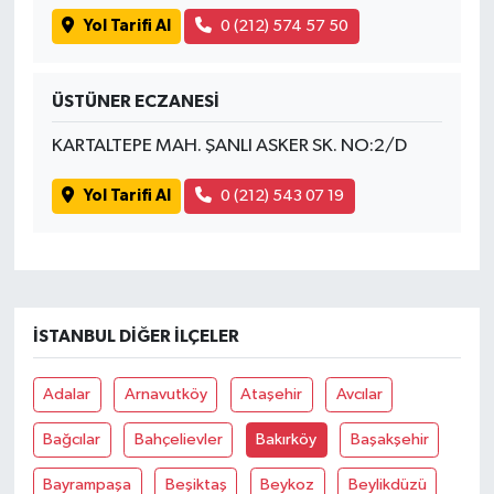
Yol Tarifi Al
0 (212) 574 57 50
ÜSTÜNER ECZANESİ
KARTALTEPE MAH. ŞANLI ASKER SK. NO:2/D
Yol Tarifi Al
0 (212) 543 07 19
İSTANBUL DIĞER İLÇELER
Adalar
Arnavutköy
Ataşehir
Avcılar
Bağcılar
Bahçelievler
Bakırköy
Başakşehir
Bayrampaşa
Beşiktaş
Beykoz
Beylikdüzü