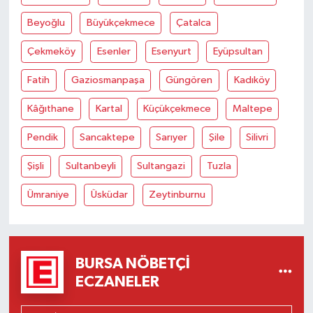
Beyoğlu
Büyükçekmece
Çatalca
Çekmeköy
Esenler
Esenyurt
Eyüpsultan
Fatih
Gaziosmanpaşa
Güngören
Kadıköy
Kâğıthane
Kartal
Küçükçekmece
Maltepe
Pendik
Sancaktepe
Sarıyer
Şile
Silivri
Şişli
Sultanbeyli
Sultangazi
Tuzla
Ümraniye
Üsküdar
Zeytinburnu
BURSA NÖBETÇI
ECZANELER