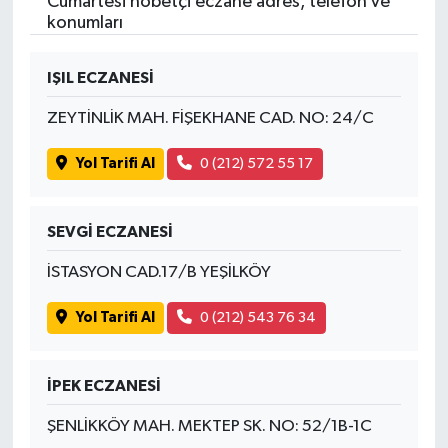
Cumartesi nöbetçi eczane adres, telefon ve
konumları
IŞIL ECZANESİ
ZEYTİNLİK MAH. FİŞEKHANE CAD. NO: 24/C
Yol Tarifi Al
0 (212) 572 55 17
SEVGİ ECZANESİ
İSTASYON CAD.17/B YEŞİLKÖY
Yol Tarifi Al
0 (212) 543 76 34
İPEK ECZANESİ
ŞENLİKKÖY MAH. MEKTEP SK. NO: 52/1B-1C