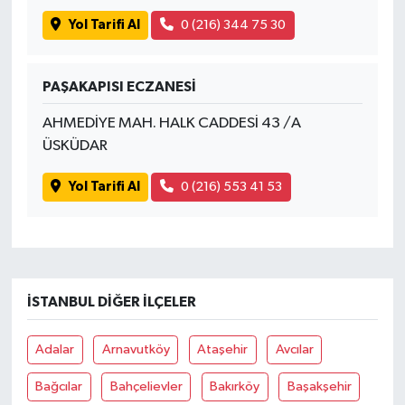
Yol Tarifi Al
0 (216) 344 75 30
PAŞAKAPISI ECZANESİ
AHMEDİYE MAH. HALK CADDESİ 43 /A
ÜSKÜDAR
Yol Tarifi Al
0 (216) 553 41 53
İSTANBUL DIĞER İLÇELER
Adalar
Arnavutköy
Ataşehir
Avcılar
Bağcılar
Bahçelievler
Bakırköy
Başakşehir