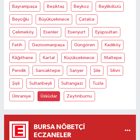
Bayrampaşa
Beşiktaş
Beykoz
Beylikdüzü
Beyoğlu
Büyükçekmece
Çatalca
Çekmeköy
Esenler
Esenyurt
Eyüpsultan
Fatih
Gaziosmanpaşa
Güngören
Kadıköy
Kâğıthane
Kartal
Küçükçekmece
Maltepe
Pendik
Sancaktepe
Sarıyer
Şile
Silivri
Şişli
Sultanbeyli
Sultangazi
Tuzla
Ümraniye
Üsküdar
Zeytinburnu
BURSA NÖBETÇI
ECZANELER