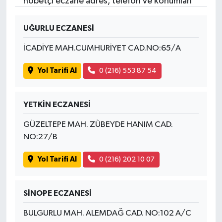
nöbetçi eczane adres, telefon ve konumları
UĞURLU ECZANESİ
İCADİYE MAH.CUMHURİYET CAD.NO:65/A
Yol Tarifi Al
0 (216) 553 87 54
YETKİN ECZANESİ
GÜZELTEPE MAH. ZÜBEYDE HANIM CAD.
NO:27/B
Yol Tarifi Al
0 (216) 202 10 07
SİNOPE ECZANESİ
BULGURLU MAH. ALEMDAĞ CAD. NO:102 A/C