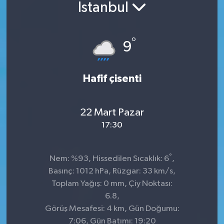
İstanbul
Sağlık
°
Siyaset
9
Spor
Hafif çisenti
Teknoloji
22 Mart Pazar
Türkiye
17:30
°
Nem: %93, Hissedilen Sıcaklık: 6
,
Basınç: 1012 hPa, Rüzgar: 33 km/s,
Toplam Yağış: 0 mm, Çiy Noktası:
6.8,
Görüş Mesafesi: 4 km, Gün Doğumu:
7:06, Gün Batımı: 19:20