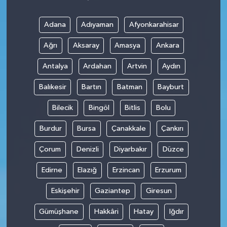
Adana
Adıyaman
Afyonkarahisar
Ağrı
Aksaray
Amasya
Ankara
Antalya
Ardahan
Artvin
Aydın
Balıkesir
Bartın
Batman
Bayburt
Bilecik
Bingöl
Bitlis
Bolu
Burdur
Bursa
Çanakkale
Çankırı
Çorum
Denizli
Diyarbakır
Düzce
Edirne
Elazığ
Erzincan
Erzurum
Eskişehir
Gaziantep
Giresun
Gümüşhane
Hakkâri
Hatay
Iğdır