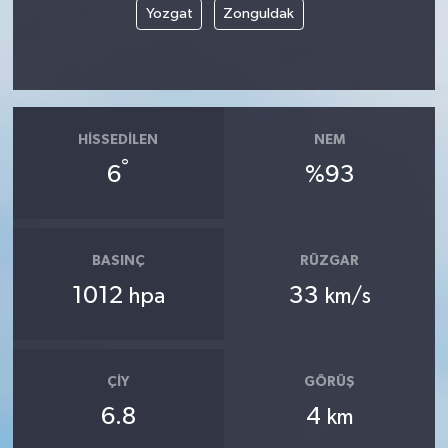
Yozgat
Zonguldak
HISSEDILEN
NEM
°
6
%93
BASINÇ
RÜZGAR
1012
33
hpa
km/s
ÇIY
GÖRÜŞ
6.8
4
km