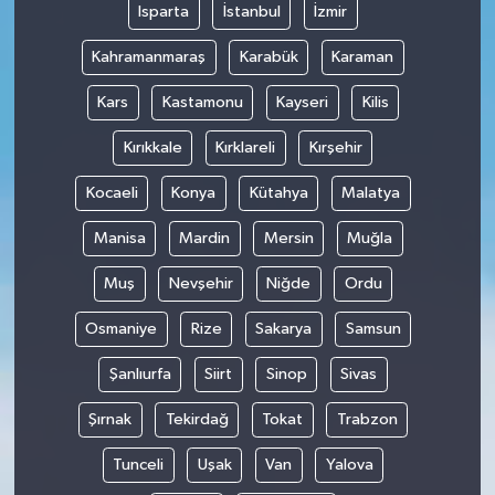
Isparta
İstanbul
İzmir
Kahramanmaraş
Karabük
Karaman
Kars
Kastamonu
Kayseri
Kilis
Kırıkkale
Kırklareli
Kırşehir
Kocaeli
Konya
Kütahya
Malatya
Manisa
Mardin
Mersin
Muğla
Muş
Nevşehir
Niğde
Ordu
Osmaniye
Rize
Sakarya
Samsun
Şanlıurfa
Siirt
Sinop
Sivas
Şırnak
Tekirdağ
Tokat
Trabzon
Tunceli
Uşak
Van
Yalova