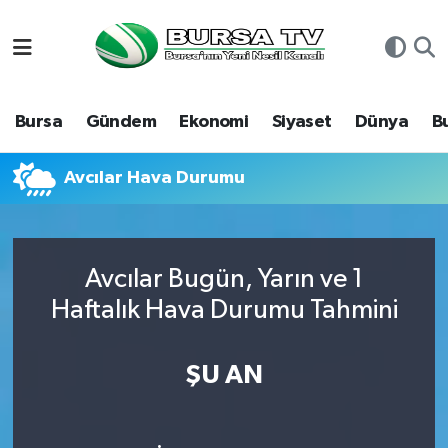
Asayiş
Nöbetçi Eczaneler
Bursa
Gündem
Ekonomi
Siyaset
Dünya
B
Bursa
Hava Durumu
Dünya
Namaz Vakitleri
Avcılar Hava Durumu
Eğitim
Trafik Durumu
Avcılar Bugün, Yarın ve 1
Ekonomi
Süper Lig Puan Durumu ve Fikstür
Haftalık Hava Durumu Tahmini
Genel
Tüm Manşetler
ŞU AN
Gündem
Son Dakika Haberleri
Magazin
Haber Arşivi