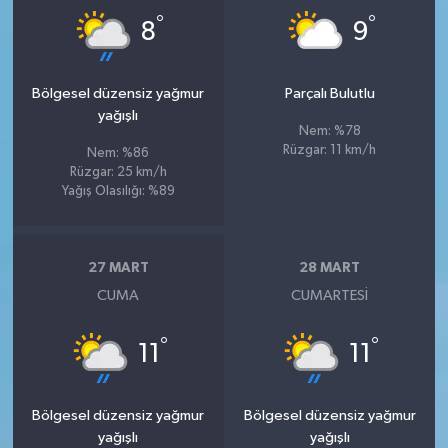
°
°
8
9
Bölgesel düzensiz yağmur
Parçalı Bulutlu
yağışlı
Nem: %78
Rüzgar: 11 km/h
Nem: %86
Rüzgar: 25 km/h
Yağış Olasılığı: %89
27 MART
28 MART
CUMA
CUMARTESI
°
°
11
11
Bölgesel düzensiz yağmur
Bölgesel düzensiz yağmur
yağışlı
yağışlı