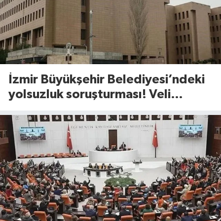
İzmir Büyükşehir Belediyesi’ndeki
yolsuzluk soruşturması! Veli
Ağbaba’nın ağabeyi gözaltında