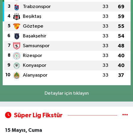
3
Trabzonspor
33
69
4
Beşiktaş
33
59
5
Göztepe
33
55
6
Başakşehir
33
54
7
Samsunspor
33
48
8
Rizespor
33
40
9
Konyaspor
33
40
10
Alanyaspor
33
37
Detaylar için tıklayın
Süper Lig Fikstür
15 Mayıs, Cuma