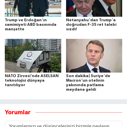
Trump ve Erdoğan'ın
Netanyahu'dan Trump'a
samimiyeti ABD basınında
doğrudan F-35 ret talebi
manşette
sızdı!
NATO Zirvesi’nde ASELSAN
Son dakika| Suriye'de
teknolojisi dünyaya
Macron'un otelinin
tanıtılıyor
yakınında patlama
meydana geldi
Yorumlar