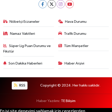
Nöbetçi Eczaneler
Hava Durumu
Namaz Vakitleri
Trafik Durumu
Süper Lig Puan Durumu ve
Tüm Manşetler
Fikstür
Son Dakika Haberleri
Haber Arşivi
RSS
Copyright © 2024. Her hakkı saklıdır.
Haber Yazılımı:
TE Bilişim
En iyi site deneyimi sağlamak için çerezlerden