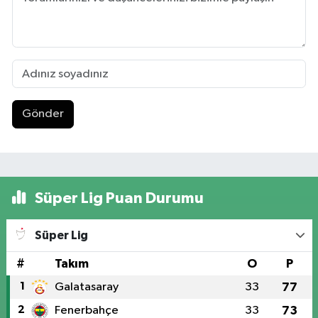
Gönder
Süper Lig Puan Durumu
Süper Lig
#
Takım
O
P
1
Galatasaray
33
77
2
Fenerbahçe
33
73