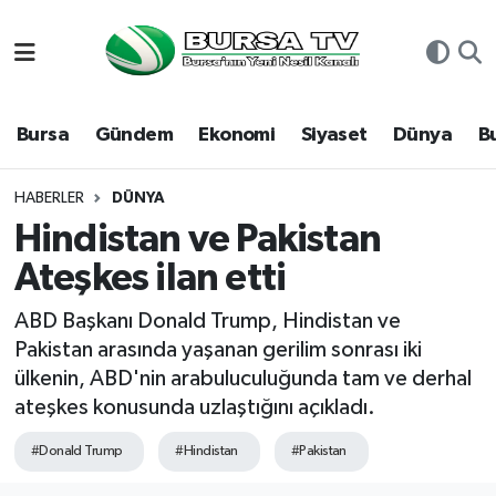
Asayiş
Nöbetçi Eczaneler
Bursa
Gündem
Ekonomi
Siyaset
Dünya
B
Bursa
Hava Durumu
Dünya
Namaz Vakitleri
HABERLER
DÜNYA
Hindistan ve Pakistan
Eğitim
Trafik Durumu
Ateşkes ilan etti
Ekonomi
Süper Lig Puan Durumu ve Fikstür
ABD Başkanı Donald Trump, Hindistan ve
Pakistan arasında yaşanan gerilim sonrası iki
Genel
Tüm Manşetler
ülkenin, ABD'nin arabuluculuğunda tam ve derhal
ateşkes konusunda uzlaştığını açıkladı.
Gündem
Son Dakika Haberleri
#Donald Trump
#Hindistan
#Pakistan
Magazin
Haber Arşivi