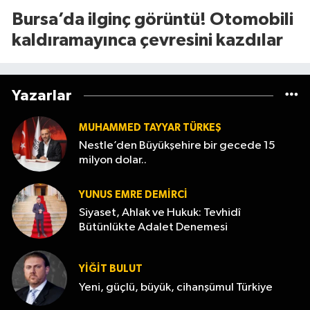
Bursa’da ilginç görüntü! Otomobili
kaldıramayınca çevresini kazdılar
Yazarlar
MUHAMMED TAYYAR TÜRKEŞ
Nestle’den Büyükşehire bir gecede 15
milyon dolar..
YUNUS EMRE DEMIRCI
Siyaset, Ahlak ve Hukuk: Tevhidî
Bütünlükte Adalet Denemesi
YİĞİT BULUT
Yeni, güçlü, büyük, cihanşümul Türkiye