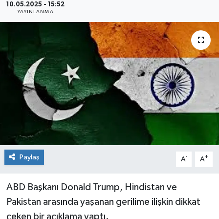
10.05.2025 - 15:52
YAYINLANMA
Sağlık
Siyaset
Spor
Teknoloji
Türkiye
Paylaş
-
+
A
A
ABD Başkanı Donald Trump, Hindistan ve
Pakistan arasında yaşanan gerilime ilişkin dikkat
çeken bir açıklama yaptı.