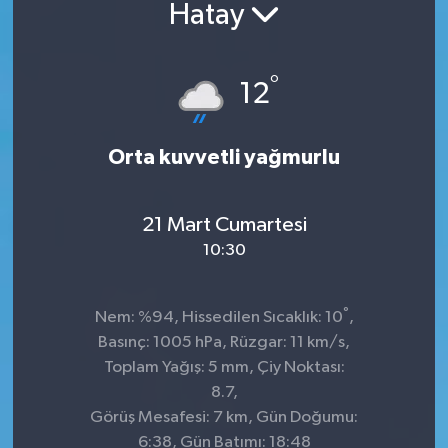
Hatay
Sağlık
°
Siyaset
12
Spor
Orta kuvvetli yağmurlu
Teknoloji
21 Mart Cumartesi
Türkiye
10:30
°
Nem: %94, Hissedilen Sıcaklık: 10
,
Basınç: 1005 hPa, Rüzgar: 11 km/s,
Toplam Yağış: 5 mm, Çiy Noktası:
8.7,
Görüş Mesafesi: 7 km, Gün Doğumu:
6:38, Gün Batımı: 18:48