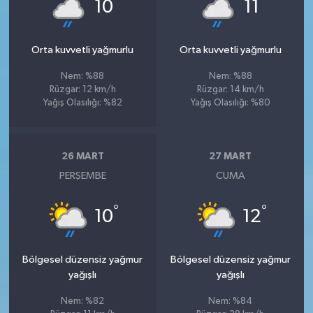
°
°
10
11
Orta kuvvetli yağmurlu
Orta kuvvetli yağmurlu
Nem: %88
Nem: %88
Rüzgar: 12 km/h
Rüzgar: 14 km/h
Yağış Olasılığı: %82
Yağış Olasılığı: %80
26 MART
27 MART
PERŞEMBE
CUMA
°
°
10
12
Bölgesel düzensiz yağmur
Bölgesel düzensiz yağmur
yağışlı
yağışlı
Nem: %82
Nem: %84