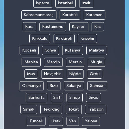
Isparta
İstanbul
İzmir
Kahramanmaraş
Karabük
Karaman
Kars
Kastamonu
Kayseri
Kilis
Kırıkkale
Kırklareli
Kırşehir
Kocaeli
Konya
Kütahya
Malatya
Manisa
Mardin
Mersin
Muğla
Muş
Nevşehir
Niğde
Ordu
Osmaniye
Rize
Sakarya
Samsun
Şanlıurfa
Siirt
Sinop
Sivas
Şırnak
Tekirdağ
Tokat
Trabzon
Tunceli
Uşak
Van
Yalova