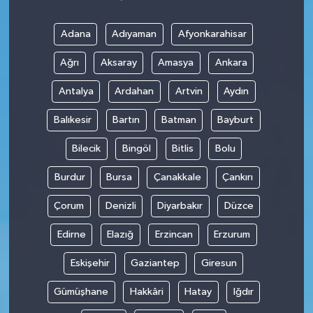
Adana
Adıyaman
Afyonkarahisar
Ağrı
Aksaray
Amasya
Ankara
Antalya
Ardahan
Artvin
Aydın
Balıkesir
Bartın
Batman
Bayburt
Bilecik
Bingöl
Bitlis
Bolu
Burdur
Bursa
Çanakkale
Çankırı
Çorum
Denizli
Diyarbakır
Düzce
Edirne
Elazığ
Erzincan
Erzurum
Eskişehir
Gaziantep
Giresun
Gümüşhane
Hakkâri
Hatay
Iğdır