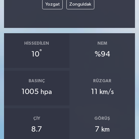
Yozgat
Zonguldak
HISSEDILEN
NEM
°
10
%94
BASINÇ
RÜZGAR
1005
11
hpa
km/s
ÇIY
GÖRÜŞ
8.7
7
km