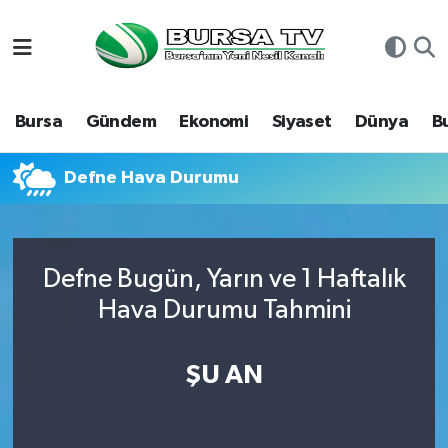
Asayiş
Nöbetçi Eczaneler
Bursa
Gündem
Ekonomi
Siyaset
Dünya
B
Bursa
Hava Durumu
Dünya
Namaz Vakitleri
Defne Hava Durumu
Eğitim
Trafik Durumu
Defne Bugün, Yarın ve 1 Haftalık
Ekonomi
Süper Lig Puan Durumu ve Fikstür
Hava Durumu Tahmini
Genel
Tüm Manşetler
ŞU AN
Gündem
Son Dakika Haberleri
Magazin
Haber Arşivi