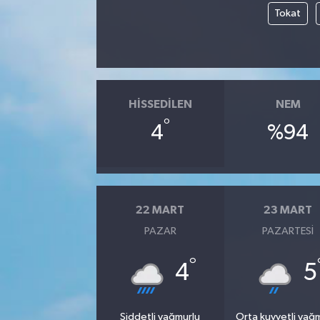
Tokat
HISSEDILEN
NEM
°
4
%94
22 MART
23 MART
PAZAR
PAZARTESI
°
4
5
Şiddetli yağmurlu
Orta kuvvetli yağ