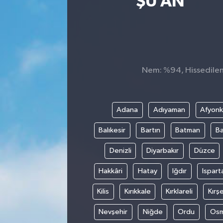
ŞU AN
Sağlık
Siyaset
Spor
Nem: %94, Hissedilen 
Teknoloji
Adana
Adıyaman
Afyonk
Türkiye
Balıkesir
Bartın
Batman
Ba
Denizli
Diyarbakır
Düzce
Hakkâri
Hatay
Iğdır
Ispart
Kilis
Kırıkkale
Kırklareli
Kırşe
Nevşehir
Niğde
Ordu
Osm