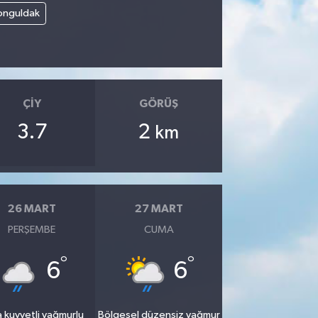
onguldak
ÇIY
GÖRÜŞ
3.7
2
km
26 MART
27 MART
PERŞEMBE
CUMA
°
°
6
6
 kuvvetli yağmurlu
Bölgesel düzensiz yağmur