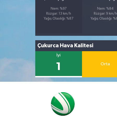
Nem: %97
Nem: %84
Rüzgar: 13 km/h
Rüzgar: 9 km/h
Yağış Olasılığı: %87
Yağış Olasılığı: 
Çukurca Hava Kalitesi
İyi
1
Orta