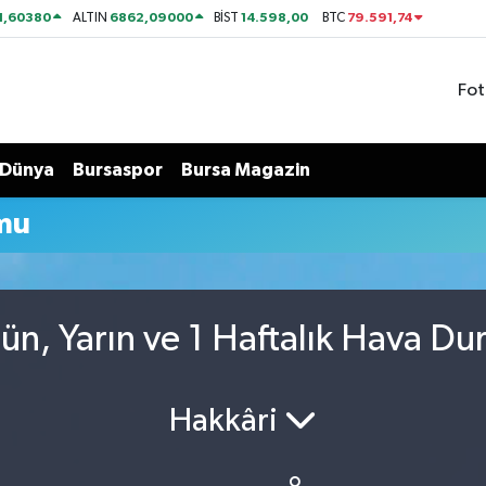
1,60380
6862,09000
14.598,00
79.591,74
ALTIN
BİST
BTC
Fot
Dünya
Bursaspor
Bursa Magazin
mu
n, Yarın ve 1 Haftalık Hava D
Hakkâri