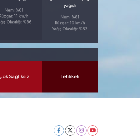
yağışlı
Nem: %81
Rüzgar: 11 km/h
Nem: %81
ğış Olasılığı: %86
Rüzgar: 10 km/h
Yağış Olasılığı: %83
Çok Sağlıksız
Tehlikeli