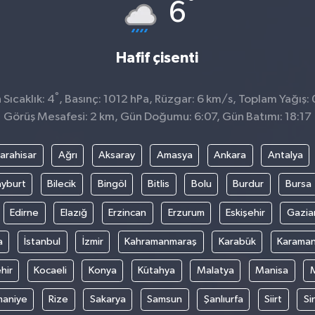
°
6
Hafif çisenti
°
Sıcaklık: 4
, Basınç: 1012 hPa, Rüzgar: 6 km/s, Toplam Yağış: 
Görüş Mesafesi: 2 km, Gün Doğumu: 6:07, Gün Batımı: 18:17
arahisar
Ağrı
Aksaray
Amasya
Ankara
Antalya
yburt
Bilecik
Bingöl
Bitlis
Bolu
Burdur
Bursa
Edirne
Elazığ
Erzincan
Erzurum
Eskişehir
Gazia
a
İstanbul
İzmir
Kahramanmaraş
Karabük
Karama
hir
Kocaeli
Konya
Kütahya
Malatya
Manisa
aniye
Rize
Sakarya
Samsun
Şanlıurfa
Siirt
Si