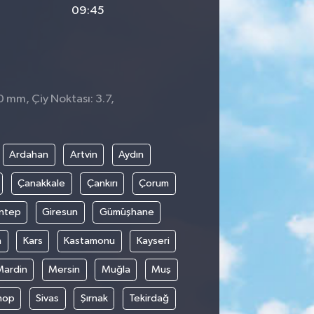
09:45
0 mm, Çiy Noktası: 3.7,
Ardahan
Artvin
Aydın
Çanakkale
Çankırı
Çorum
ntep
Giresun
Gümüşhane
n
Kars
Kastamonu
Kayseri
Mardin
Mersin
Muğla
Muş
nop
Sivas
Şırnak
Tekirdağ