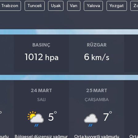
Trabzon
Tunceli
Uşak
Van
Yalova
Yozgat
Z
BASINÇ
RÜZGAR
1012
6
hpa
km/s
24 MART
25 MART
SALI
ÇARŞAMBA
°
°
°
5
7
murlu
Bölgesel düzensiz yağmur
Orta kuvvetli yağmurlu
Orta