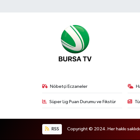
Nöbetçi Eczaneler
H
Süper Lig Puan Durumu ve Fikstür
Tü
RSS
Copyright © 2024. Her hakkı saklıdı