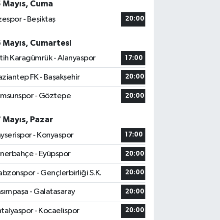
5 Mayıs, Cuma
zespor - Beşiktaş
20:00
6 Mayıs, Cumartesi
tih Karagümrük - Alanyaspor
17:00
ziantep FK - Başakşehir
20:00
msunspor - Göztepe
20:00
7 Mayıs, Pazar
yserispor - Konyaspor
17:00
nerbahçe - Eyüpspor
20:00
abzonspor - Gençlerbirliği S.K.
20:00
sımpaşa - Galatasaray
20:00
talyaspor - Kocaelispor
20:00