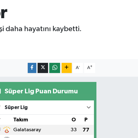
r
işi daha hayatını kaybetti.
-
+
A
A
Süper Lig Puan Durumu
Süper Lig
#
Takım
O
P
1
Galatasaray
33
77