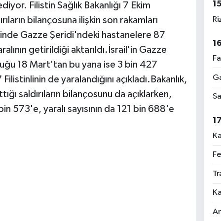
1
ediyor. Filistin Sağlık Bakanlığı 7 Ekim
Ri
ların bilançosuna ilişkin son rakamları
çinde Gazze Şeridi'ndeki hastanelere 87
1
alının getirildiği aktarıldı.İsrail'in Gazze
Fa
duğu 18 Mart'tan bu yana ise 3 bin 427
Ga
 Filistinlinin de yaralandığını açıkladı.Bakanlık,
tığı saldırıların bilançosunu da açıklarken,
Sa
bin 573'e, yaralı sayısının da 121 bin 688'e
1
Ka
Fe
Tr
Ka
An