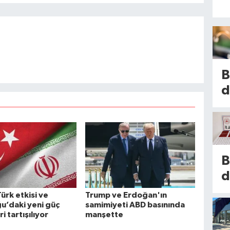
B
d
h
s
2
i
B
s
d
k
t
Türk etkisi ve
Trump ve Erdoğan'ın
is
u’daki yeni güç
samimiyeti ABD basınında
e
E
i tartışılıyor
manşette
p
n