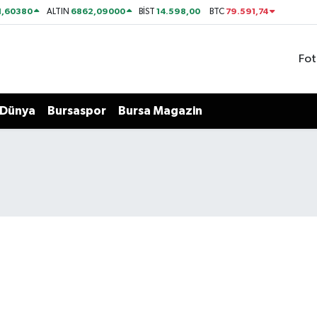
1,60380
6862,09000
14.598,00
79.591,74
ALTIN
BİST
BTC
Fot
Dünya
Bursaspor
Bursa Magazin