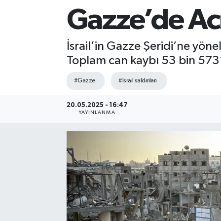
Gazze’de Acı
Sağlık
Siyaset
İsrail’in Gazze Şeridi’ne yönel
Toplam can kaybı 53 bin 573’e,
Spor
#Gazze
#Israil saldırıları
Teknoloji
20.05.2025 - 16:47
YAYINLANMA
Türkiye