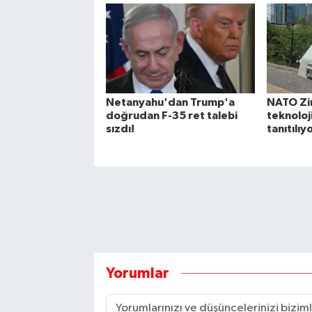
Netanyahu'dan Trump'a
NATO Zi
doğrudan F-35 ret talebi
teknoloj
sızdı!
tanıtılıy
Yorumlar