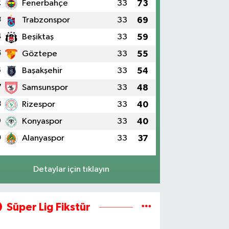
2
Fenerbahçe
33
73
3
Trabzonspor
33
69
4
Beşiktaş
33
59
5
Göztepe
33
55
6
Başakşehir
33
54
7
Samsunspor
33
48
8
Rizespor
33
40
9
Konyaspor
33
40
0
Alanyaspor
33
37
Detaylar için tıklayın
Süper Lig Fikstür