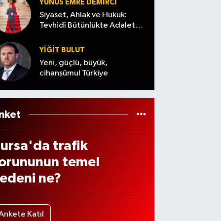
ı
mmat
YUNUS EMRE DEMIRCI
eğiş
aranıy
Siyaset, Ahlak ve Hukuk:
n
Tevhidî Bütünlükte Adalet
or
Denemesi
üftü
YİĞİT BULUT
ema
Yeni, güçlü, büyük,
te
cihanşümul Türkiye
öyle
eslen
i
nket
ursa'da trafik
orununun temel
edeni ne?
Ankete Katıl