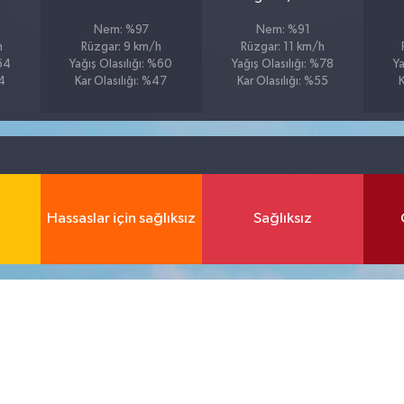
Nem: %97
Nem: %91
h
Rüzgar: 9 km/h
Rüzgar: 11 km/h
%64
Yağış Olasılığı: %60
Yağış Olasılığı: %78
Ya
54
Kar Olasılığı: %47
Kar Olasılığı: %55
K
Hassaslar için sağlıksız
Sağlıksız