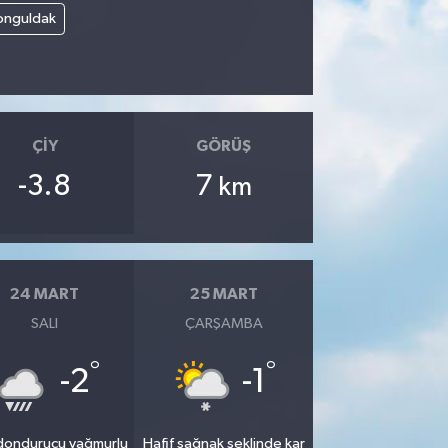
onguldak
ÇIY
GÖRÜŞ
-3.8
7
km
24 MART
25 MART
SALI
ÇARŞAMBA
°
°
-2
-1
 dondurucu yağmurlu
Hafif sağnak şeklinde kar