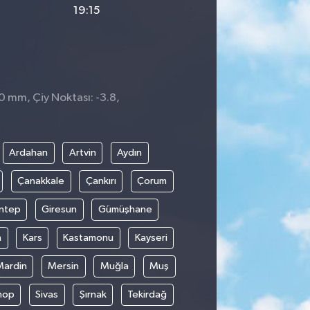
19:15
 0 mm, Çiy Noktası: -3.8,
Ardahan
Artvin
Aydın
Çanakkale
Çankırı
Çorum
ntep
Giresun
Gümüşhane
n
Kars
Kastamonu
Kayseri
Mardin
Mersin
Muğla
Muş
nop
Sivas
Şırnak
Tekirdağ