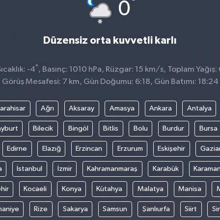
°
0
Düzensiz orta kuvvetli karlı
°
caklık: -4
, Basınç: 1010 hPa, Rüzgar: 15 km/s, Toplam Yağış:
Görüş Mesafesi: 7 km, Gün Doğumu: 6:18, Gün Batımı: 18:24
arahisar
Ağrı
Aksaray
Amasya
Ankara
Antalya
yburt
Bilecik
Bingöl
Bitlis
Bolu
Burdur
Bursa
Edirne
Elazığ
Erzincan
Erzurum
Eskişehir
Gazia
a
İstanbul
İzmir
Kahramanmaraş
Karabük
Karama
hir
Kocaeli
Konya
Kütahya
Malatya
Manisa
aniye
Rize
Sakarya
Samsun
Şanlıurfa
Siirt
Si