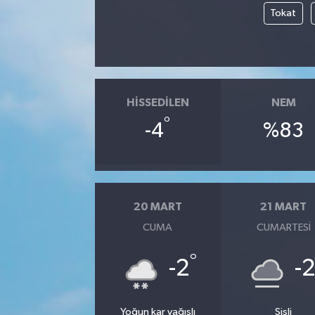
Tokat
HISSEDILEN
NEM
°
-4
%83
20 MART
21 MART
CUMA
CUMARTESI
°
-2
-
Yoğun kar yağışlı
Sisli