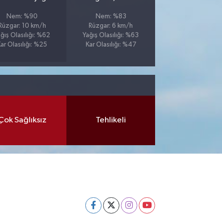
Nem: %90
Nem: %83
Rüzgar: 10 km/h
Rüzgar: 6 km/h
ğış Olasılığı: %62
Yağış Olasılığı: %63
ar Olasılığı: %25
Kar Olasılığı: %47
Çok Sağlıksız
Tehlikeli