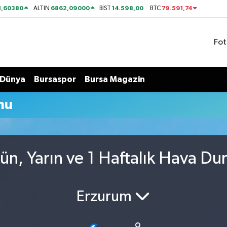
1,60380
6862,09000
14.598,00
79.591,74
ALTIN
BİST
BTC
Fot
Dünya
Bursaspor
Bursa Magazin
mu
n, Yarın ve 1 Haftalık Hava Du
Erzurum