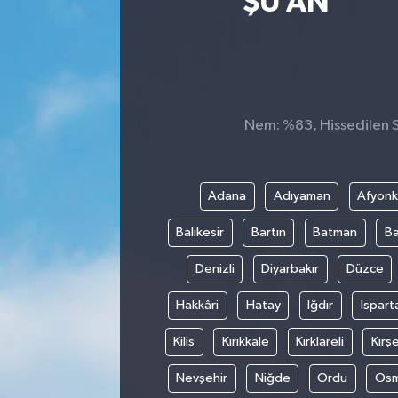
ŞU AN
Sağlık
Siyaset
Spor
Nem: %83, Hissedilen Sı
Teknoloji
Adana
Adıyaman
Afyonk
Türkiye
Balıkesir
Bartın
Batman
Ba
Denizli
Diyarbakır
Düzce
Hakkâri
Hatay
Iğdır
Ispart
Kilis
Kırıkkale
Kırklareli
Kırşe
Nevşehir
Niğde
Ordu
Osm