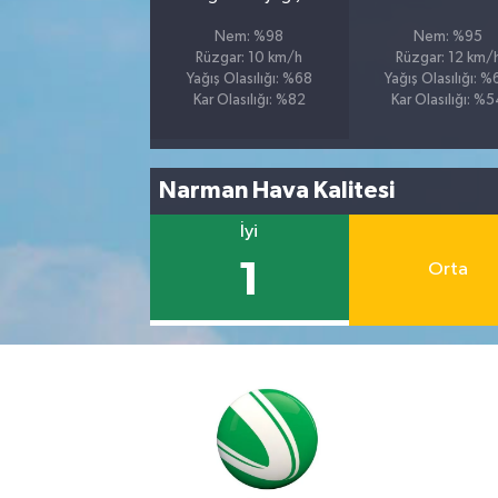
Nem: %98
Nem: %95
Rüzgar: 10 km/h
Rüzgar: 12 km/
Yağış Olasılığı: %68
Yağış Olasılığı: 
Kar Olasılığı: %82
Kar Olasılığı: %
Narman Hava Kalitesi
İyi
1
Orta