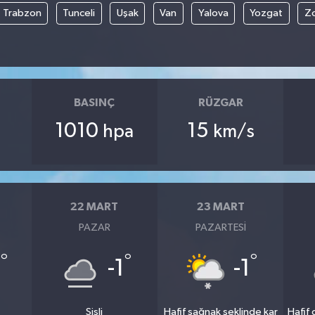
Trabzon
Tunceli
Uşak
Van
Yalova
Yozgat
Z
BASINÇ
RÜZGAR
1010
15
hpa
km/s
22 MART
23 MART
PAZAR
PAZARTESI
°
°
°
2
-1
-1
Sisli
Hafif sağnak şeklinde kar
Hafif