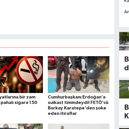
Ka
An
B
d
b
m
iyatlarına bir zam
Cumhurbaşkanı Erdoğan’a
k
 pahalı sigara 150
suikast timindeydi! FETÖ’cü
B
Burkay Karatepe’den şoke
k
eden itiraflar
K
b
a
d