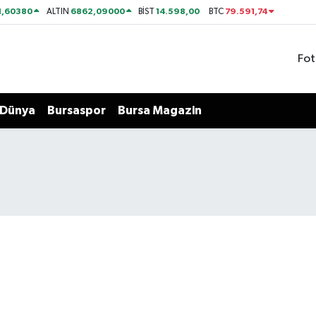
1,60380
6862,09000
14.598,00
79.591,74
ALTIN
BİST
BTC
Fot
Dünya
Bursaspor
Bursa Magazin