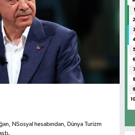
1
an, NSosyal hesabından, Dünya Turizm
ştı.