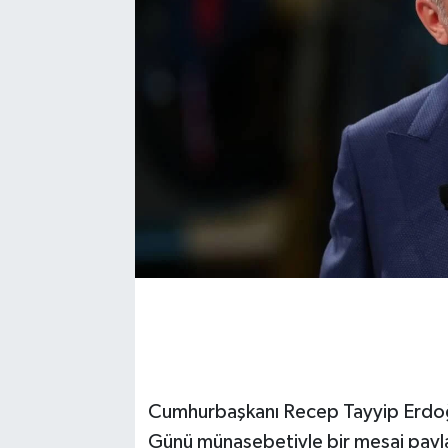
Cumhurbaşkanı Recep Tayyip Erdoğ
Günü münasebetiyle bir mesaj payla