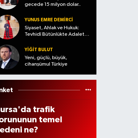
aber
os
ma
ükse
gecede 15 milyon dolar..
ğust
eldi
2026)
yuvarl
iyor
s’ta
andıla
YUNUS EMRE DEMIRCI
lektr
r
Siyaset, Ahlak ve Hukuk:
kler
Tevhidî Bütünlükte Adalet
Denemesi
e
YİĞİT BULUT
ama
Yeni, güçlü, büyük,
cihanşümul Türkiye
elec
k?
nket
ursa'da trafik
orununun temel
edeni ne?