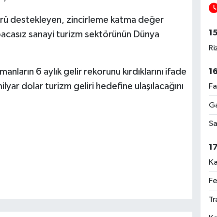
rü destekleyen, zincirleme katma değer
1
bacasız sanayi turizm sektörünün Dünya
Ri
anların 6 aylık gelir rekorunu kırdıklarını ifade
1
ar dolar turizm geliri hedefine ulaşılacağını
Fa
Ga
Sa
1
Ka
Fe
Tr