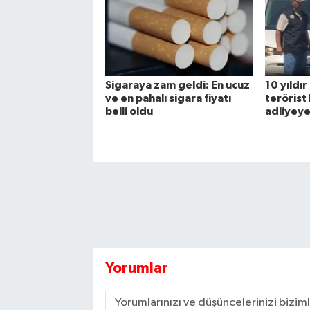
Sigaraya zam geldi: En ucuz
10 yıldı
ve en pahalı sigara fiyatı
terörist
belli oldu
adliyeye
Yorumlar