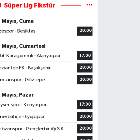
Süper Lig Fikstür
5 Mayıs, Cuma
zespor - Beşiktaş
20:00
6 Mayıs, Cumartesi
tih Karagümrük - Alanyaspor
17:00
ziantep FK - Başakşehir
20:00
msunspor - Göztepe
20:00
7 Mayıs, Pazar
yserispor - Konyaspor
17:00
nerbahçe - Eyüpspor
20:00
abzonspor - Gençlerbirliği S.K.
20:00