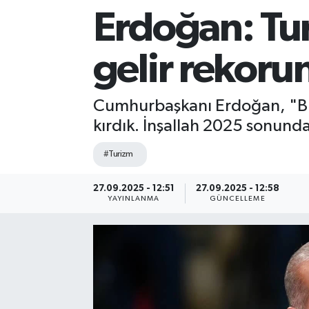
Erdoğan: Tu
Sağlık
gelir rekoru
Siyaset
Spor
Cumhurbaşkanı Erdoğan, "Bu y
kırdık. İnşallah 2025 sonunda
Teknoloji
#Turizm
Türkiye
27.09.2025 - 12:51
27.09.2025 - 12:58
YAYINLANMA
GÜNCELLEME