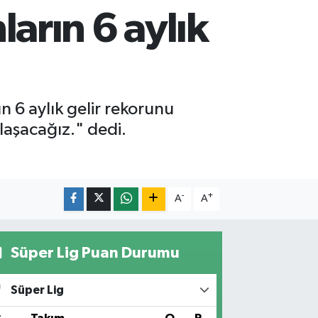
arın 6 aylık
 6 aylık gelir rekorunu
laşacağız." dedi.
-
+
A
A
Süper Lig Puan Durumu
Süper Lig