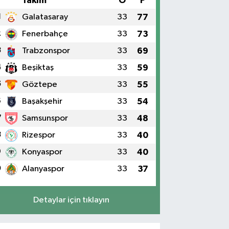
#
Takım
O
P
1
Galatasaray
33
77
2
Fenerbahçe
33
73
3
Trabzonspor
33
69
4
Beşiktaş
33
59
5
Göztepe
33
55
6
Başakşehir
33
54
7
Samsunspor
33
48
8
Rizespor
33
40
9
Konyaspor
33
40
0
Alanyaspor
33
37
Detaylar için tıklayın