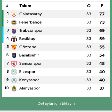
#
Takım
O
P
1
Galatasaray
33
77
2
Fenerbahçe
33
73
3
Trabzonspor
33
69
4
Beşiktaş
33
59
5
Göztepe
33
55
6
Başakşehir
33
54
7
Samsunspor
33
48
8
Rizespor
33
40
9
Konyaspor
33
40
10
Alanyaspor
33
37
Detaylar için tıklayın