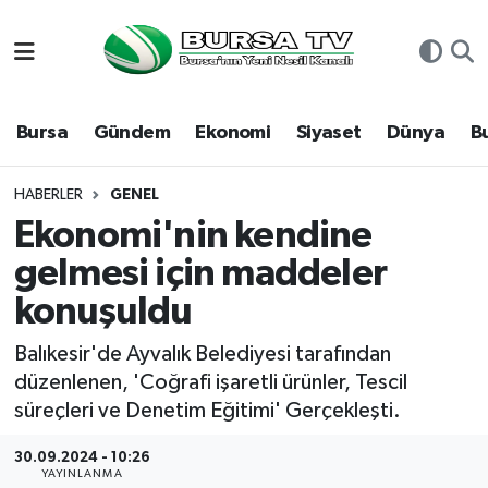
Asayiş
Nöbetçi Eczaneler
Bursa
Gündem
Ekonomi
Siyaset
Dünya
B
Bursa
Hava Durumu
Dünya
Namaz Vakitleri
HABERLER
GENEL
Ekonomi'nin kendine
Eğitim
Trafik Durumu
gelmesi için maddeler
konuşuldu
Ekonomi
Süper Lig Puan Durumu ve Fikstür
Balıkesir'de Ayvalık Belediyesi tarafından
Genel
Tüm Manşetler
düzenlenen, 'Coğrafi işaretli ürünler, Tescil
süreçleri ve Denetim Eğitimi' Gerçekleşti.
Gündem
Son Dakika Haberleri
30.09.2024 - 10:26
Magazin
Haber Arşivi
YAYINLANMA