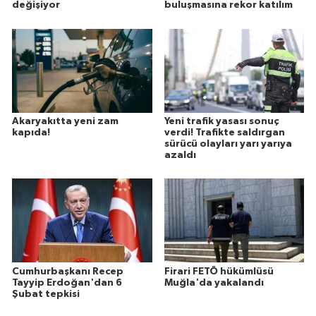
değişiyor
buluşmasına rekor katılım
Akaryakıtta yeni zam
Yeni trafik yasası sonuç
kapıda!
verdi! Trafikte saldırgan
sürücü olayları yarı yarıya
azaldı
Cumhurbaşkanı Recep
Firari FETÖ hükümlüsü
Tayyip Erdoğan'dan 6
Muğla'da yakalandı
Şubat tepkisi