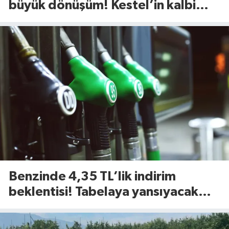
büyük dönüşüm! Kestel’in kalbi
Aile Parkı yenileniyor
Benzinde 4,35 TL’lik indirim
beklentisi! Tabelaya yansıyacak
mı?