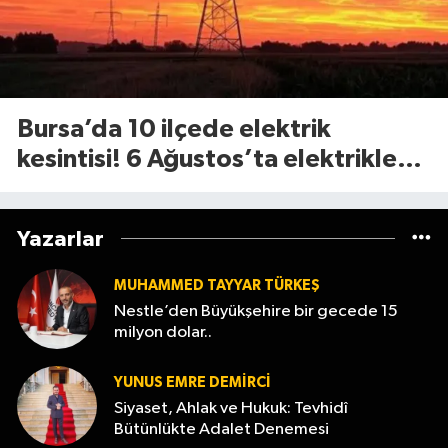
Bursa’da 10 ilçede elektrik
kesintisi! 6 Ağustos’ta elektrikler
ne zaman gelecek?
Yazarlar
MUHAMMED TAYYAR TÜRKEŞ
Nestle’den Büyükşehire bir gecede 15
milyon dolar..
YUNUS EMRE DEMIRCI
Siyaset, Ahlak ve Hukuk: Tevhidî
Bütünlükte Adalet Denemesi