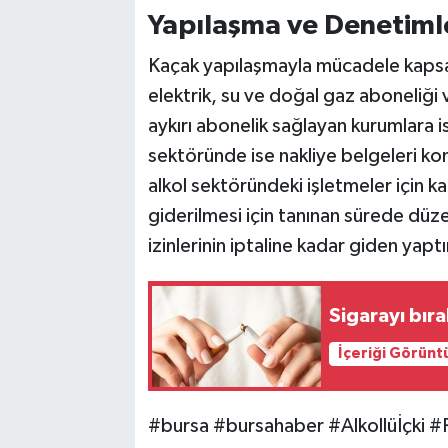
Yapılaşma ve Denetimle
Kaçak yapılaşmayla mücadele kapsam
elektrik, su ve doğal gaz aboneliği
aykırı abonelik sağlayan kurumlara i
sektöründe ise nakliye belgeleri kon
alkol sektöründeki işletmeler için kad
giderilmesi için tanınan sürede düz
izinlerinin iptaline kadar giden yapt
Sigarayı bır
İçeriği Görünt
#bursa #bursahaber #Alkollüİçki