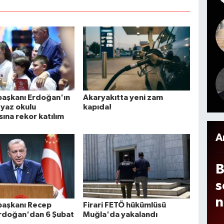
8
k
k
t
u
c
u
i
e
t
g
b
d
o
aşkanı Erdoğan'ın
Akaryakıtta yeni zam
8
 yaz okulu
kapıda!
ına rekor katılım
k
t
A
a
B
s
n
aşkanı Recep
Firari FETÖ hükümlüsü
Erdoğan'dan 6 Şubat
Muğla'da yakalandı