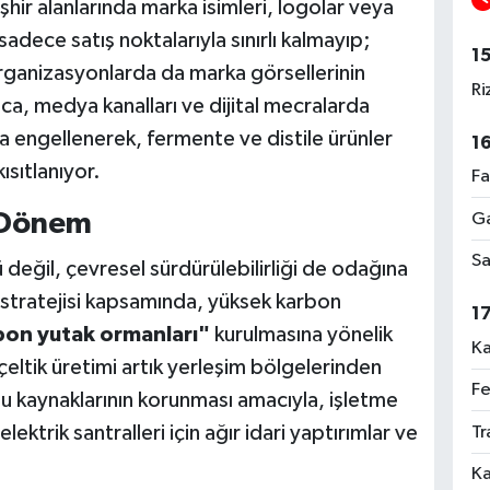
şhir alanlarında marka isimleri, logolar veya
dece satış noktalarıyla sınırlı kalmayıp;
1
organizasyonlarda da marka görsellerinin
Ri
ca, medya kanalları ve dijital mecralarda
a engellenerek, fermente ve distile ürünler
1
ısıtlanıyor.
Fa
 Dönem
Ga
Sa
eğil, çevresel sürdürülebilirliği de odağına
e stratejisi kapsamında, yüksek karbon
1
on yutak ormanları"
kurulmasına yönelik
Ka
 çeltik üretimi artık yerleşim bölgelerinden
Fe
Su kaynaklarının korunması amacıyla, işletme
lektrik santralleri için ağır idari yaptırımlar ve
Tr
Ka