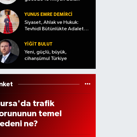
rdı
32
alem
sanık
CO’ya
ilo
ıbbi
için
sunula
YUNUS EMRE DEMIRCI
yuşt
ihaz
istene
cak
Siyaset, Ahlak ve Hukuk:
rucu
Tevhidî Bütünlükte Adalet
çin
n ceza
Denemesi
le
arih
belli
YİĞİT BULUT
eçiril
elli
oldu
Yeni, güçlü, büyük,
i,
cihanşümul Türkiye
ldu
44
işi
utukl
nket
ndı
ursa'da trafik
orununun temel
edeni ne?