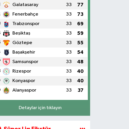
1
Galatasaray
33
77
2
Fenerbahçe
33
73
3
Trabzonspor
33
69
4
Beşiktaş
33
59
5
Göztepe
33
55
6
Başakşehir
33
54
7
Samsunspor
33
48
8
Rizespor
33
40
9
Konyaspor
33
40
0
Alanyaspor
33
37
Detaylar için tıklayın