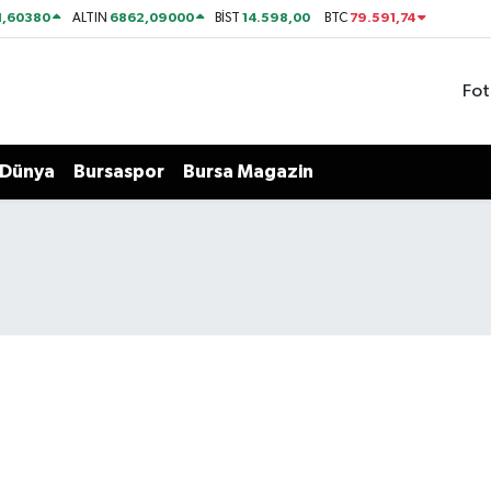
1,60380
6862,09000
14.598,00
79.591,74
ALTIN
BİST
BTC
Fot
Dünya
Bursaspor
Bursa Magazin