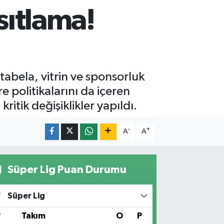
sıtlama!
abela, vitrin ve sponsorluk
e politikalarını da içeren
itik değişiklikler yapıldı.
-
+
A
A
Süper Lig Puan Durumu
Süper Lig
#
Takım
O
P