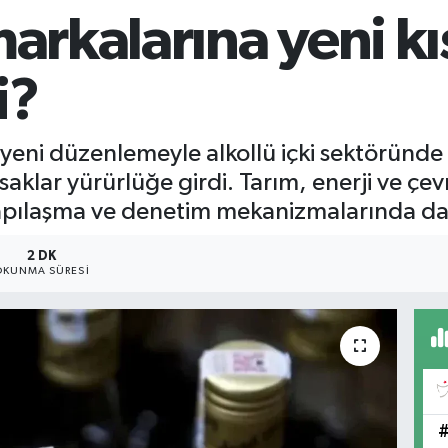
markalarına yeni kı
i?
eni düzenlemeyle alkollü içki sektöründe t
saklar yürürlüğe girdi. Tarım, enerji ve çevr
yapılaşma ve denetim mekanizmalarında da kr
2 DK
OKUNMA SÜRESI