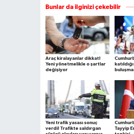
Bunlar da ilginizi çekebilir
Araç kiralayanlar dikkat!
Cumhurb
Yeni yönetmelikle o şartlar
katıldığı
değişiyor
buluşmas
Yeni trafik yasası sonuç
Cumhurb
verdi! Trafikte saldırgan
Tayyip 
sürücü olayları yarı yarıya
tepkisi