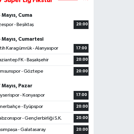
Süper Lig Fikstür
5 Mayıs, Cuma
zespor - Beşiktaş
20:00
6 Mayıs, Cumartesi
tih Karagümrük - Alanyaspor
17:00
ziantep FK - Başakşehir
20:00
msunspor - Göztepe
20:00
7 Mayıs, Pazar
yserispor - Konyaspor
17:00
nerbahçe - Eyüpspor
20:00
abzonspor - Gençlerbirliği S.K.
20:00
sımpaşa - Galatasaray
20:00