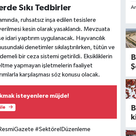
rde Sıkı Tedbirler
An
ında, ruhsatsız inşa edilen tesislere
 verilmesi kesin olarak yasaklandı. Mevzuata
se idari yaptırım uygulanacak. Hayvancılık
usundaki denetimler sıkılaştırılırken, tütün ve
emeli bir ceza sistemi getirildi. Eksikliklerin
B
eltme yapmayan işletmelerin faaliyet
Ş
ırımlarla karşılaşması söz konusu olacak.
H
n
d
akmak isteyenlere müjde!
o
B
üle
r
k
s
d
 #ResmiGazete #SektörelDüzenleme
u
y