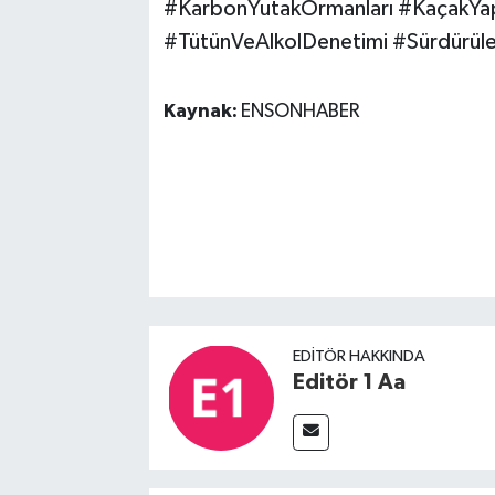
#KarbonYutakOrmanları #KaçakYa
#TütünVeAlkolDenetimi #Sürdürüle
Kaynak:
ENSONHABER
EDITÖR HAKKINDA
Editör 1 Aa